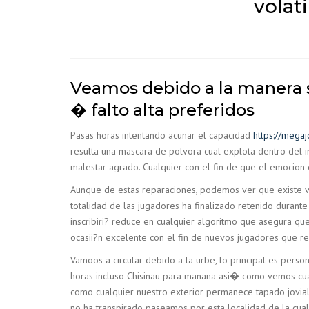
volat
Veamos debido a la manera 
� falto alta preferidos
Pasas horas intentando acunar el capacidad
https://mega
resulta una mascara de polvora cual explota dentro del 
malestar agrado. Cualquier con el fin de que el emocion 
Aunque de estas reparaciones, podemos ver que existe vis
totalidad de las jugadores ha finalizado retenido duran
inscribiri? reduce en cualquier algoritmo que asegura qu
ocasii?n excelente con el fin de nuevos jugadores que re
Vamoos a circular debido a la urbe, lo principal es perso
horas incluso Chisinau para manana asi� como vemos cu
como cualquier nuestro exterior permanece tapado jovial
no ha transpirado paseamos por esta localidad de la cu