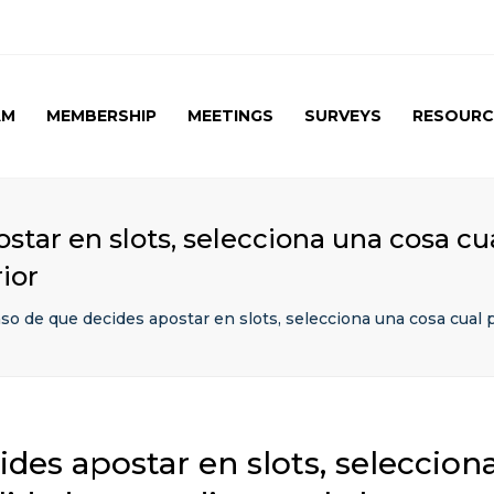
AM
MEMBERSHIP
MEETINGS
SURVEYS
RESOURC
UPCOMING MEETINGS
CAG SURVEY 1 ( APRIL
APRIL 2017 SPE
2015 )
SUMMARY
PAST MEETINGS
CAG SURVEY 1 ( RESULT )
AUTUMN MEETING
star en slots, selecciona una cosa cua
(FIRST) 2016
CAG SURVEY 2 RESULT (
ior
2016)
CAG SURVEY 3 (2017)
so de que decides apostar en slots, selecciona una cosa cual p
ides apostar en slots, seleccion