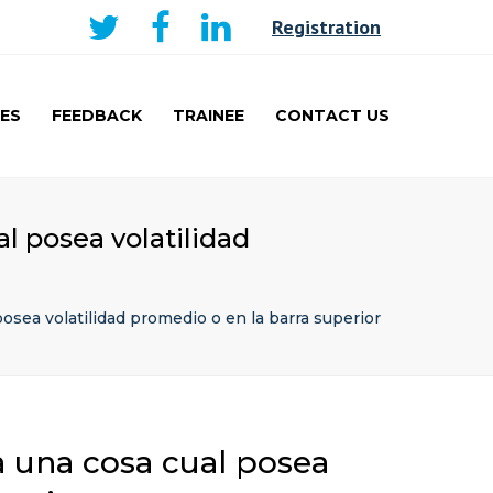
×
Registration
ES
FEEDBACK
TRAINEE
CONTACT US
AKER
CURRICULUM AND
LEARNING
TRAINEE
l posea volatilidad
PRESENTATIONS PRIZE
WINNERS
TRAVEL FELLOWSHIP
osea volatilidad promedio o en la barra superior
a una cosa cual posea