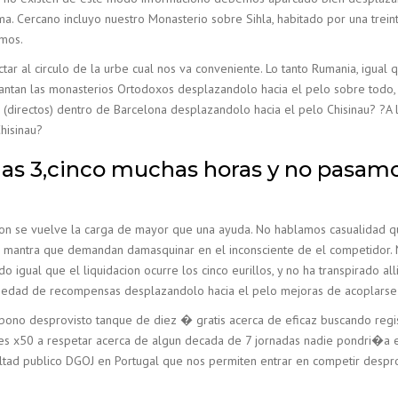
ma. Cercano incluyo nuestro Monasterio sobre Sihla, habitado por una trei
mos.
r al circulo de la urbe cual nos va conveniente. Lo tanto Rumania, igual
antan las monasterios Ortodoxos desplazandolo hacia el pelo sobre todo, 
 (directos) dentro de Barcelona desplazandolo hacia el pelo Chisinau? ?A
hisinau?
nas 3,cinco muchas horas y no pasam
mocion se vuelve la carga de mayor que una ayuda. No hablamos casualida
 mantra que demandan damasquinar en el inconsciente de el competidor. Nu
do igual que el liquidacion ocurre los cinco eurillos, y no ha transpirado 
ariedad de recompensas desplazandolo hacia el pelo mejoras de acoplarse
bono desprovisto tanque de diez � gratis acerca de eficaz buscando reg
es x50 a respetar acerca de algun decada de 7 jornadas nadie pondri�a en 
ultad publico DGOJ en Portugal que nos permiten entrar en competir despr