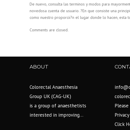
De nuevo, consulta las terminos y modos para mayormente
novedosa cuenta de usuario. ?En que consiste una princip
como nuestro proporcii?n el lugar donde lo hacen, esta t
Comments are closed.
ABOUT
CONT
Colorectal Anaesthesia
info@c
Group UK (CAG-UK)
colore
is a group of anaesthetists
Please 
interested in improving…
Privacy
Click H