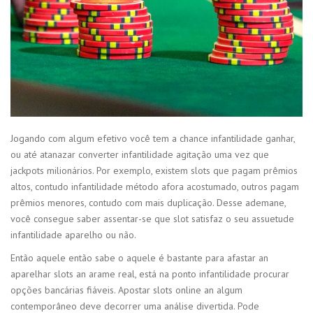
Jogando com algum efetivo você tem a chance infantilidade ganhar,
ou até atanazar converter infantilidade agitação uma vez que
jackpots milionários. Por exemplo, existem slots que pagam prêmios
altos, contudo infantilidade método afora acostumado, outros pagam
prêmios menores, contudo com mais duplicação. Desse ademane,
você consegue saber assentar-se que slot satisfaz o seu assuetude
infantilidade aparelho ou não.
Então aquele então sabe o aquele é bastante para afastar an
aparelhar slots an arame real, está na ponto infantilidade procurar
opções bancárias fiáveis. Apostar slots online an algum
contemporâneo deve decorrer uma análise divertida. Pode