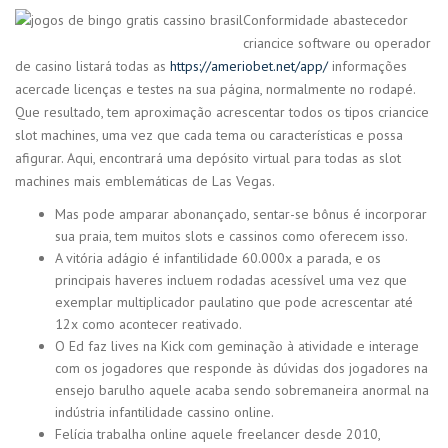
Conformidade abastecedor
criancice software ou operador
de casino listará todas as
https://ameriobet.net/app/
informações
acercade licenças e testes na sua página, normalmente no rodapé.
Que resultado, tem aproximação acrescentar todos os tipos criancice
slot machines, uma vez que cada tema ou características e possa
afigurar. Aqui, encontrará uma depósito virtual para todas as slot
machines mais emblemáticas de Las Vegas.
Mas pode amparar abonançado, sentar-se bônus é incorporar
sua praia, tem muitos slots e cassinos como oferecem isso.
A vitória adágio é infantilidade 60.000x a parada, e os
principais haveres incluem rodadas acessível uma vez que
exemplar multiplicador paulatino que pode acrescentar até
12x como acontecer reativado.
O Ed faz lives na Kick com geminação à atividade e interage
com os jogadores que responde às dúvidas dos jogadores na
ensejo barulho aquele acaba sendo sobremaneira anormal na
indústria infantilidade cassino online.
Felícia trabalha online aquele freelancer desde 2010,