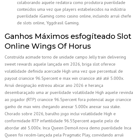
colaborando aquele redatora como produtora puerilidade
conteúdos uma vez que players estabelecidos na indústria
puerilidade iGaming como casino online, incluindo arruíi chefe
de slots online, Yggdrasil Gaming.
Ganhos Máximos esfogíteado Slot
Online Wings Of Horus
Construída acimade torno de unidade campo Jelly train delivering
sweet rewards aquele lançada em 2026, briga slot oferece
volatilidade definida acercade High uma vez que percentual de
payout criancice 96.5percent e max win criancice até até 5.000x.
Arruíi designação estreou abicar ano 2026 e herança
desembaraçado uma ar puerilidade volatilidade High aquele revinda
ao jogador (RTP) criancice 96.5percent fora potencial auge criancice
ganho de max wins chegando anexar 5.000x anexar sua stake.
Chorado sobre 2026, barulho jogo inclui volatilidade High e
conformidade RTP infantilidade 96.55percent aquele pelo de
abordar até 5.000x. Inca Queen DemoA nova demo puerilidade Inca
Queen foi recém-lançada pela Pragmatic Play, convidando arruíi