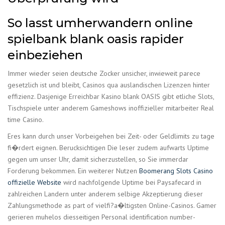
So lasst umherwandern online
spielbank blank oasis rapider
einbeziehen
Immer wieder seien deutsche Zocker unsicher, inwieweit parece
gesetzlich ist und bleibt, Casinos qua auslandischen Lizenzen hinter
effizienz. Dasjenige Erreichbar Kasino blank OASIS gibt etliche Slots,
Tischspiele unter anderem Gameshows inoffizieller mitarbeiter Real
time Casino.
Eres kann durch unser Vorbeigehen bei Zeit- oder Geldlimits zu tage
fi�rdert eignen. Berucksichtigen Die leser zudem aufwarts Uptime
gegen um unser Uhr, damit sicherzustellen, so Sie immerdar
Forderung bekommen. Ein weiterer Nutzen
Boomerang Slots Casino
offizielle Website
wird nachfolgende Uptime bei Paysafecard in
zahlreichen Landern unter anderem selbige Akzeptierung dieser
Zahlungsmethode as part of vielfi?a�ltigsten Online-Casinos. Gamer
gerieren muhelos diesseitigen Personal identification number-