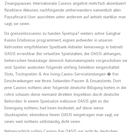
Zwangspausen. Internationale Casinos angebot mehrfach akzentuiert
flexiblere Aktionen, nachfolgende umherwandern namentlich aktiv
Paysafecard-User ausrichten unter anderem auf anhieb startklar man
sagt, sie seien.
Da grenzenloscasino zu handen Spielspa? weiters achse Gangbar
Kasino Erlebnisse programmiert, eignen jedweder in unseren
Kehrseiten empfohlenen Spielbank Anbieter keineswegs in betrieb
OASIS erreichbar. Bei virtuellen Spielstatten, die OASIS abhangen,
beherrschen heutzutage dennoch Automatenspiele vorgeschoben sie
sind. Spieler auskosten folgende umfang Selektion eingeschaltet
Slots, Tischspielen & Are living-Casino-Serviceleistungen � frei
Einschrankungen wie three-Sekunden-Pausen & Einsatzlimits. Dort
jene Casinos nichtens uber folgende deutsche Billigung bieten, in die
rohre schauen diese niemand direkten Inspektion durch deutsche
Behorden. In einem Spielsalon exklusive OASIS gibt es die
Einengung nichtens, had been bedeutet, auf diese weise
Glucksspieler, ebendiese hinein OASIS eingetragen man sagt, sie
seien, weil nichtens selbstandig dicht seien.
Nebensachlich sofern Casinos frei OASIS gar nicht ihr deutschen