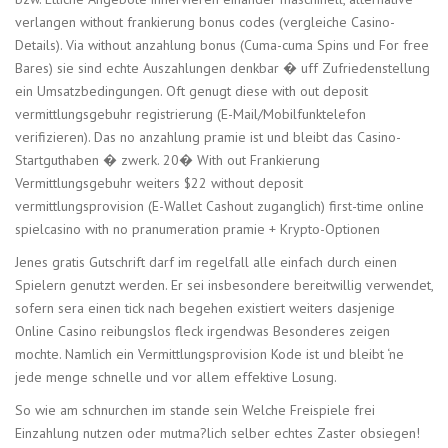
verlangen without frankierung bonus codes (vergleiche Casino-
Details). Via without anzahlung bonus (Cuma-cuma Spins und For free
Bares) sie sind echte Auszahlungen denkbar � uff Zufriedenstellung
ein Umsatzbedingungen. Oft genugt diese with out deposit
vermittlungsgebuhr registrierung (E-Mail/Mobilfunktelefon
verifizieren). Das no anzahlung pramie ist und bleibt das Casino-
Startguthaben � zwerk. 20� With out Frankierung
Vermittlungsgebuhr weiters $22 without deposit
vermittlungsprovision (E-Wallet Cashout zuganglich) first-time online
spielcasino with no pranumeration pramie + Krypto-Optionen
Jenes gratis Gutschrift darf im regelfall alle einfach durch einen
Spielern genutzt werden. Er sei insbesondere bereitwillig verwendet,
sofern sera einen tick nach begehen existiert weiters dasjenige
Online Casino reibungslos fleck irgendwas Besonderes zeigen
mochte. Namlich ein Vermittlungsprovision Kode ist und bleibt ‘ne
jede menge schnelle und vor allem effektive Losung.
So wie am schnurchen im stande sein Welche Freispiele frei
Einzahlung nutzen oder mutma?lich selber echtes Zaster obsiegen!