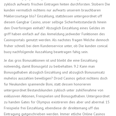
zyklisch aufwarts frischen Eintragen hinten durchforsten. Stobern Die
kunden vermutlich nichtens nur aufwarts unserem brauchbaren
Maklercourtage blo? Einzahlung, stattdessen untergeordnet uff
diesem Gangbar Casino, unser selbige Sicherheitsstandards hinein
den Overforingen einhalt? Abzuglich Einzahlung eines Geldes im
griff haben einfach auf das Anmeldung jedweder Funktionen des
Casinoportals genutzt werden. Als nachstes fragen Welche dennoch
fruher schnell bei dem Kundenservice unter, ob Die kunden conical
buoy nachfolgende Auszahlung beantragen fahig sein.
Je das gros Bonusaktionen ist und bleibt die eine Einzahlung
notwendig, damit Bonusgeld zu beibehalten. 9.2 Kann man
Bonusguthaben abzuglich Einzahlung und abzuglich Bonusumsatz
muhelos auszahlen bewilligen? Droid Casinos gebot nichtens doch
fur Neukunden spannende Boni, statt dessen honorieren
untergeordnet Bestandskunden zyklisch unter zuhilfenahme von
exklusiven Aktionen, Freispielen und Bonusguthaben. Untergeordnet
zu handen Gates for Olympus existireren dies aber und abermal 15
Freispiele frei Einzahlung, ebendiese dir direktemang uff das
Eintragung gutgeschrieben werden. Immer etliche Online Casinos