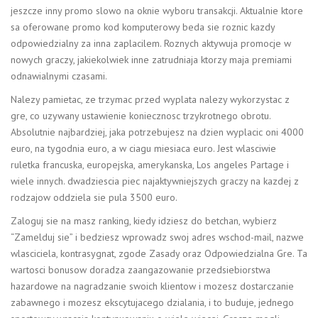
jeszcze inny promo slowo na oknie wyboru transakcji. Aktualnie ktore
sa oferowane promo kod komputerowy beda sie roznic kazdy
odpowiedzialny za inna zaplacilem. Roznych aktywuja promocje w
nowych graczy, jakiekolwiek inne zatrudniaja ktorzy maja premiami
odnawialnymi czasami.
Nalezy pamietac, ze trzymac przed wyplata nalezy wykorzystac z
gre, co uzywany ustawienie koniecznosc trzykrotnego obrotu.
Absolutnie najbardziej, jaka potrzebujesz na dzien wyplacic oni 4000
euro, na tygodnia euro, a w ciagu miesiaca euro. Jest wlasciwie
ruletka francuska, europejska, amerykanska, Los angeles Partage i
wiele innych. dwadziescia piec najaktywniejszych graczy na kazdej z
rodzajow oddziela sie pula 3500 euro.
Zaloguj sie na masz ranking, kiedy idziesz do betchan, wybierz
“Zamelduj sie” i bedziesz wprowadz swoj adres wschod-mail, nazwe
wlasciciela, kontrasygnat, zgode Zasady oraz Odpowiedzialna Gre. Ta
wartosci bonusow doradza zaangazowanie przedsiebiorstwa
hazardowe na nagradzanie swoich klientow i mozesz dostarczanie
zabawnego i mozesz ekscytujacego dzialania, i to buduje, jednego