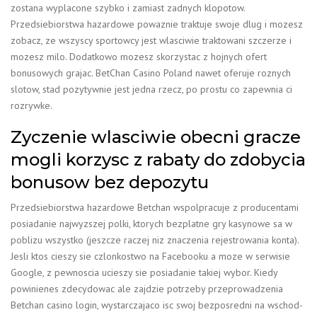
zostana wyplacone szybko i zamiast zadnych klopotow.
Przedsiebiorstwa hazardowe powaznie traktuje swoje dlug i mozesz
zobacz, ze wszyscy sportowcy jest wlasciwie traktowani szczerze i
mozesz milo. Dodatkowo mozesz skorzystac z hojnych ofert
bonusowych grajac. BetChan Casino Poland nawet oferuje roznych
slotow, stad pozytywnie jest jedna rzecz, po prostu co zapewnia ci
rozrywke.
Zyczenie wlasciwie obecni gracze
mogli korzysc z rabaty do zdobycia
bonusow bez depozytu
Przedsiebiorstwa hazardowe Betchan wspolpracuje z producentami
posiadanie najwyzszej polki, ktorych bezplatne gry kasynowe sa w
poblizu wszystko (jeszcze raczej niz znaczenia rejestrowania konta).
Jesli ktos cieszy sie czlonkostwo na Facebooku a moze w serwisie
Google, z pewnoscia ucieszy sie posiadanie takiej wybor. Kiedy
powinienes zdecydowac ale zajdzie potrzeby przeprowadzenia
Betchan casino login, wystarczajaco isc swoj bezposredni na wschod-