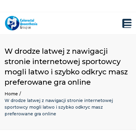
×
Close
Registration
top
Toggl
bar
navig
W drodze latwej z nawigacji
stronie internetowej sportowcy
mogli latwo i szybko odkryc masz
preferowane gra online
Home
W drodze latwej z nawigacji stronie internetowej
sportowcy mogli latwo i szybko odkryc masz
preferowane gra online