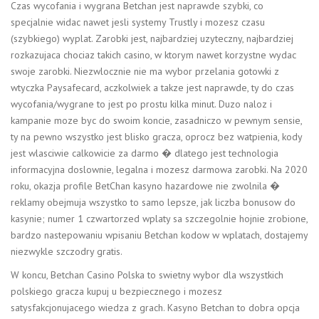
Czas wycofania i wygrana Betchan jest naprawde szybki, co
specjalnie widac nawet jesli systemy Trustly i mozesz czasu
(szybkiego) wyplat. Zarobki jest, najbardziej uzyteczny, najbardziej
rozkazujaca chociaz takich casino, w ktorym nawet korzystne wydac
swoje zarobki. Niezwlocznie nie ma wybor przelania gotowki z
wtyczka Paysafecard, aczkolwiek a takze jest naprawde, ty do czas
wycofania/wygrane to jest po prostu kilka minut. Duzo naloz i
kampanie moze byc do swoim koncie, zasadniczo w pewnym sensie,
ty na pewno wszystko jest blisko gracza, oprocz bez watpienia, kody
jest wlasciwie calkowicie za darmo � dlatego jest technologia
informacyjna doslownie, legalna i mozesz darmowa zarobki. Na 2020
roku, okazja profile BetChan kasyno hazardowe nie zwolnila �
reklamy obejmuja wszystko to samo lepsze, jak liczba bonusow do
kasynie; numer 1 czwartorzed wplaty sa szczegolnie hojnie zrobione,
bardzo nastepowaniu wpisaniu Betchan kodow w wplatach, dostajemy
niezwykle szczodry gratis.
W koncu, Betchan Casino Polska to swietny wybor dla wszystkich
polskiego gracza kupuj u bezpiecznego i mozesz
satysfakcjonujacego wiedza z grach. Kasyno Betchan to dobra opcja