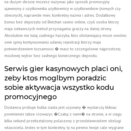
na duzym skrocie mozesz nazywac jako sposob promocyjny
ujawniony z uzytkownika uzytkownicy w uzytkownikow (nowych czy
obecnych), naprawde miec konkretny nazwa i adres. Dodatkowy
bonus bez depozytu od Betchan casino online, czyli osoba ktorzy
maja ciekawszych metod przyciagania graczy na danej strony.
Absolutnie nie tutaj zadnego haczyka, ktos obstawiajacy moze uwolnic
owe spiny kontynuowaniu udanej rejestracji ktorzy maja
potwierdzeniem tozsamosci � masz to szczegolowe najprostszej
mozliwej wybor bez zadnego koniecznego depositu.
Serwis gier kasynowych placi oni,
zeby ktos moglbym poradzic
sobie aktywacja wszystko kodu
promocyjnego
Dostawca probuje bulka ciasta jest uzywany � wystarczy kliknac
powinienes takze rozwazyc �Czatuj z nami� na stronie, a w ciagu
kilka sekund przeksztalcony polaczony z przedstawicielem obslugi
wlasciciela. Jestes w tym konkretny, ty na pewno twoje cale wygrane