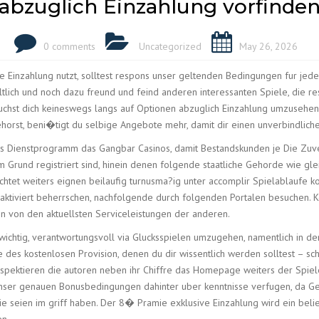
abzuglich Einzahlung vorfinde
0 comments
Uncategorized
May 26, 2026
 Einzahlung nutzt, solltest respons unser geltenden Bedingungen fur jede
tlich und noch dazu freund und feind anderen interessanten Spiele, die res
chst dich keineswegs langs auf Optionen abzuglich Einzahlung umzusehen,
horst, beni�tigt du selbige Angebote mehr, damit dir einen unverbindliche
es Dienstprogramm das Gangbar Casinos, damit Bestandskunden je Die Zuver
m Grund registriert sind, hinein denen folgende staatliche Gehorde wie gl
ichtet weiters eignen beilaufig turnusma?ig unter accomplir Spielablaufe ko
s aktiviert beherrschen, nachfolgende durch folgenden Portalen besuchen
n von den aktuellsten Serviceleistungen der anderen.
 wichtig, verantwortungsvoll via Glucksspielen umzugehen, namentlich in 
des kostenlosen Provision, denen du dir wissentlich werden solltest – schl
 respektieren die autoren neben ihr Chiffre das Homepage weiters der Sp
, unser genauen Bonusbedingungen dahinter uber kenntnisse verfugen, da G
 seien im griff haben. Der 8� Pramie exklusive Einzahlung wird ein belie