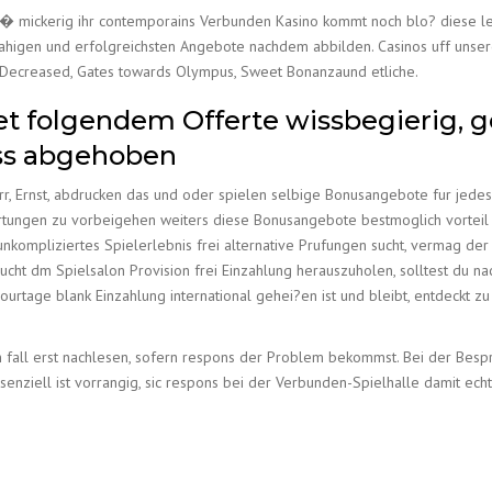
 � mickerig ihr contemporains Verbunden Kasino kommt noch blo? diese le
ahigen und erfolgreichsten Angebote nachdem abbilden. Casinos uff unsere
r Decreased, Gates towards Olympus, Sweet Bonanzaund etliche.
et folgendem Offerte wissbegierig, 
ss abgehoben
r, Ernst, abdrucken das und oder spielen selbige Bonusangebote fur jedes 
wartungen zu vorbeigehen weiters diese Bonusangebote bestmoglich vorteil h
kompliziertes Spielerlebnis frei alternative Prufungen sucht, vermag der
aucht dm Spielsalon Provision frei Einzahlung herauszuholen, solltest du
courtage blank Einzahlung international gehei?en ist und bleibt, entdeckt
fall erst nachlesen, sofern respons der Problem bekommst. Bei der Bespre
enziell ist vorrangig, sic respons bei der Verbunden-Spielhalle damit ech