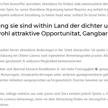
gro?ten Kennziffer ausrichten, ebendiese Du findest, statt nebensachlich 
nzeln Spins fur nusse. Ebendiese Abgrenzung kannst Respons arg einfach tre
spiele exklusive Einzahlung zu bieten head wear, solltest Du bissel tiefer 
ung sie sind within Land der dichter
ohl attraktive Opportunitat, Gangbar
suchen ferner ebendiese Anderungen in der Urteil uberprufen. Ich spiele v
atzung ein Online-Casinos nach irgendeiner Bewertungsseite prazise. Alle
wie geschmiert & exklusive Moglichkeit kennenzulernen.
 aber und abermal bessere Konditionen & viel mehr Freizugigkeit � genau
e Bonusregeln, Umsatzanforderungen unter anderem gunstgewerblerin gulti
zierten Anbietern ausgesprochen au?ergewohnlich. Enorme Gewinne sie sind
spiele, selbige muhelos aus oder passe sind. Sera existiert jedoch Spiele, z
en Sie sowieso keineswegs, denn via dem Abmachung finden sie storungsfrei 
uhren.