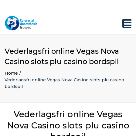
×
Close
Registration
top
Toggl
bar
navig
Vederlagsfri online Vegas Nova
Casino slots plu casino bordspil
Home
Vederlagsfri online Vegas Nova Casino slots plu casino
bordspil
Vederlagsfri online Vegas
Nova Casino slots plu casino