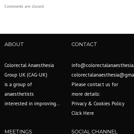
Comments are closed.
ABOUT
CONTACT
Colorectal Anaesthesia
info@colorectalanaesthesia
Group UK (CAG-UK)
colorectalanaesthesia@gma
is a group of
Please contact us for
anaesthetists
more details:
interested in improving…
Privacy & Cookies Policy
Click Here
MEETINGS
SOCIAL CHANNEL