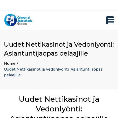
×
Close
Registration
top
Toggl
bar
navig
Uudet Nettikasinot ja Vedonlyönti:
Asiantuntijaopas pelaajille
Home
Uudet Nettikasinot ja Vedonlyönti: Asiantuntijaopas
pelaajille
Uudet Nettikasinot ja
Vedonlyönti: