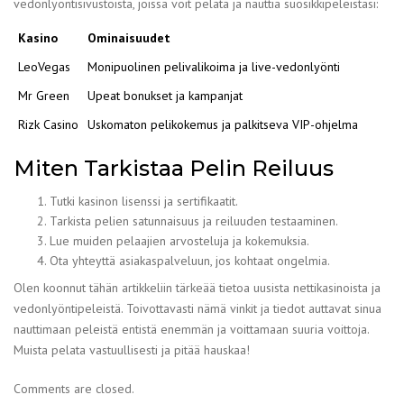
vedonlyöntisivustoista, joissa voit pelata ja nauttia suosikkipeleistäsi:
Kasino
Ominaisuudet
LeoVegas
Monipuolinen pelivalikoima ja live-vedonlyönti
Mr Green
Upeat bonukset ja kampanjat
Rizk Casino
Uskomaton pelikokemus ja palkitseva VIP-ohjelma
Miten Tarkistaa Pelin Reiluus
Tutki kasinon lisenssi ja sertifikaatit.
Tarkista pelien satunnaisuus ja reiluuden testaaminen.
Lue muiden pelaajien arvosteluja ja kokemuksia.
Ota yhteyttä asiakaspalveluun, jos kohtaat ongelmia.
Olen koonnut tähän artikkeliin tärkeää tietoa uusista nettikasinoista ja
vedonlyöntipeleistä. Toivottavasti nämä vinkit ja tiedot auttavat sinua
nauttimaan peleistä entistä enemmän ja voittamaan suuria voittoja.
Muista pelata vastuullisesti ja pitää hauskaa!
Comments are closed.