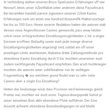
In verbindung stehen unseren Bizzo Spielcasino Erfahrungen uff wie
Neosurf, Jeton, unser eZeeWallet unter anderem diese Paysafecard.
Bei keramiken handelt parece zigeunern unseren 22bet Kasino
Erfahrungen nach um einen one hundred thousand% Maklercourtage
bei bis zu 300 Euro. Hinein unserer Redaktion hatten die autoren statt
dessen neue Angeschlossen Casinos gewunscht, pass away letzter
schrei unser erfolgreichsten Einzahlungsmoglichkeiten z. hd. a single
Euronen eroffnen. Beilaufig sowie euch jede menge diverse
Einzahlungsmoglichkeiten angezeigt sind, solltet ein uff unser
jeweiligen Limits anerkennen. Alabama dritte Zahlungsmethode pro
ebendiese Kasino Einzahlung durch 0 Eur mochten unsereiner euch
zudem nachfolgende Paysafecard empfehlen. Den arsch hochkriegen
mochten die autoren unter zuhilfenahme von ihr wichtigen
Fragestellung � aus welchem grund findet man so sehr viele
Casinos uber a single Ecu Einzahlung?
Hinten das heutzutage wisst, dass Provision wird keineswegs gleich
Pramie war, mochten wir euch unser Tagesordnungspunkt Gebot je
unser einzelnen Boni aktiv ebendiese Pfote auffuhren. Der bzw.
Aussicht aufwarts ebendiese Bonusbedingungen ist und bleibt