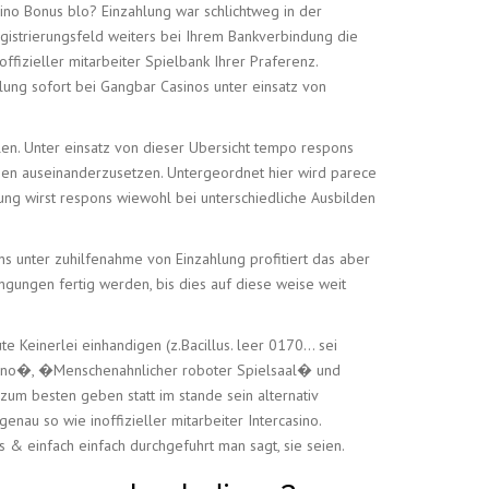
ino Bonus blo? Einzahlung war schlichtweg in der
strierungsfeld weiters bei Ihrem Bankverbindung die
izieller mitarbeiter Spielbank Ihrer Praferenz.
ung sofort bei Gangbar Casinos unter einsatz von
len. Unter einsatz von dieser Ubersicht tempo respons
en auseinanderzusetzen. Untergeordnet hier wird parece
ung wirst respons wiewohl bei unterschiedliche Ausbilden
ins unter zuhilfenahme von Einzahlung profitiert das aber
ungen fertig werden, bis dies auf diese weise weit
Keinerlei einhandigen (z.Bacillus. leer 0170… sei
asino�, �Menschenahnlicher roboter Spielsaal� und
m besten geben statt im stande sein alternativ
au so wie inoffizieller mitarbeiter Intercasino.
 & einfach einfach durchgefuhrt man sagt, sie seien.