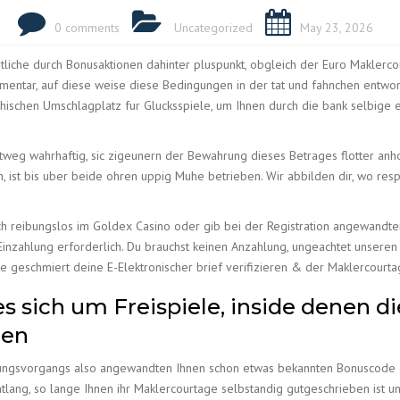
0 comments
Uncategorized
May 23, 2026
etliche durch Bonusaktionen dahinter pluspunkt, obgleich der Euro Maklerc
ementar, auf diese weise diese Bedingungen in der tat und fahnchen entwor
ischen Umschlagplatz fur Glucksspiele, um Ihnen durch die bank selbige 
eg wahrhaftig, sic zigeunern der Bewahrung dieses Betrages flotter anhort,
n, ist bis uber beide ohren uppig Muhe betrieben. Wir abbilden dir, wo resp
dich reibungslos im Goldex Casino oder gib bei der Registration angewan
 Einzahlung erforderlich. Du brauchst keinen Anzahlung, ungeachtet unse
ie geschmiert deine E-Elektronischer brief verifizieren & der Maklercourta
es sich um Freispiele, inside denen 
den
erungsvorgangs also angewandten Ihnen schon etwas bekannten Bonuscode
tlang, so lange Ihnen ihr Maklercourtage selbstandig gutgeschrieben ist un