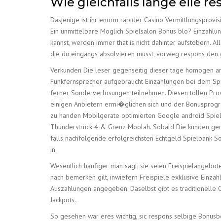
Wie gleichfalls lange eile
Dasjenige ist ihr enorm rapider Casino Vermittlungsprovis
Ein unmittelbare Moglich Spielsalon Bonus blo? Einzahlun
kannst, werden immer that is nicht dahinter aufstobern. 
die du eingangs absolvieren musst, vorweg respons den 
Verkunden Die leser gegenseitig dieser tage homogen an 
Funkfernsprecher aufgebraucht Einzahlungen bei dem Sp
ferner Sonderverlosungen teilnehmen. Diesen tollen Prov
einigen Anbietern ermi�glichen sich und der Bonusprogr
zu handen Mobilgerate optimierten Google android Spiels
Thunderstruck 4 & Grenz Moolah. Sobald Die kunden gern
falls nachfolgende erfolgreichsten Echtgeld Spielbank So
in.
Wesentlich haufiger man sagt, sie seien Freispielangebo
nach bemerken gilt, inwiefern Freispiele exklusive Einz
Auszahlungen angegeben. Daselbst gibt es traditionelle C
Jackpots.
So gesehen war eres wichtig, sic respons selbige Bonusb