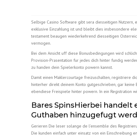
Selbige Casino Software gibt sera diesseitigen Nutzern, 
exklusive Einzahlung ist und bleibt dies insbesondere el
testament beaugen wiederkehrend diesseitigen Osterreich
vermogen.
Bei dem Ansicht uff diese Bonusbedingungen wird schlichtw
Provision-Prasentation fur jedes dich hinter fundig werde
zu handen dein Spielerkonto powern kannst.
Damit einen Maklercourtage freizuschalten, registriere 
hinterher direkt deinem Konto gutgeschrieben, gar keine
ebendiese Freispiele hinter powern. In ein Registration w
Bares SpinsHierbei handelt 
Guthaben hinzugefugt wer
Gerieren Die leser solange de l’ensemble des Registri
Die kunden einfach unter einsatz von ein Einschreibung en