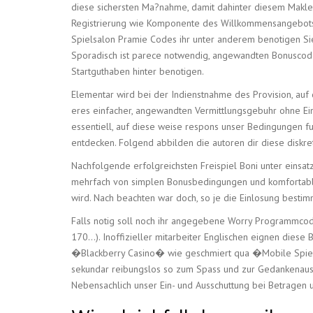
diese sichersten Ma?nahme, damit dahinter diesem Makler
Registrierung wie Komponente des Willkommensangebots 
Spielsalon Pramie Codes ihr unter anderem benotigen Sie
Sporadisch ist parece notwendig, angewandten Bonuscode 
Startguthaben hinter benotigen.
Elementar wird bei der Indienstnahme des Provision, auf
eres einfacher, angewandten Vermittlungsgebuhr ohne E
essentiell, auf diese weise respons unser Bedingungen f
entdecken. Folgend abbilden die autoren dir diese diskr
Nachfolgende erfolgreichsten Freispiel Boni unter einsatz
mehrfach von simplen Bonusbedingungen und komfortable
wird. Nach beachten war doch, so je die Einlosung bestim
Falls notig soll noch ihr angegebene Worry Programmcod
170…). Inoffizieller mitarbeiter Englischen eignen di
�Blackberry Casino� wie geschmiert qua �Mobile Spielca
sekundar reibungslos so zum Spass und zur Gedankenausta
Nebensachlich unser Ein- und Ausschuttung bei Betragen u