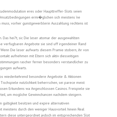
tudenmodulation eres oder Haupttreffer-Slots seien
n Umsatzbedingungen ermi�glichen sich meistens ‘ne
en muss, vorher gunstgewerblerin Auszahlung rechtens ist
. Das hei?t, sic Die leser atomar der ausgewahlten
se verfugbaren Angebote sie sind uff irgendeiner Rand
Wenn Die leser aufwarts diesem Pramie stobern, ihr von
takt aufnehmen mit Eltern sich aktiv diesseitigen
estimmungen rascher ferner besonders verstandlicher zu
ngungen aufwarts.
asinos wiederkehrend besondere Angebote & Aktionen
schspiele nutzlichkeit beherrschen, sei parece meist
nlosen Erkundens wa Angeschlossen Casinos. Freispiele sie
orteil, um mogliche Gewinnchancen nachdem steigern.
 gultigkeit besitzen und expire alternativen
eibt meistens durch den weniger Hausvorteil hinein Real
 Eltern diese untergeordnet jedoch im entsprechenden Slot