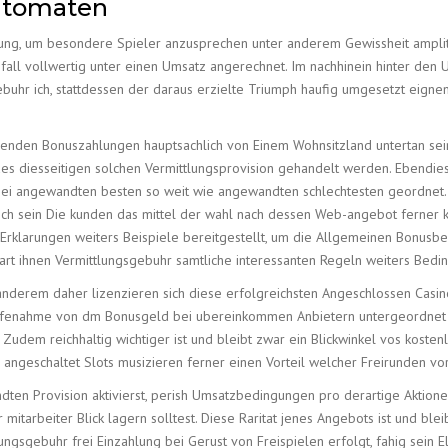
automaten
hlung, um besondere Spieler anzusprechen unter anderem Gewissheit ampli
fall vollwertig unter einen Umsatz angerechnet. Im nachhinein hinter de
sgebuhr ich, stattdessen der daraus erzielte Triumph haufig umgesetzt eign
ehenden Bonuszahlungen hauptsachlich von Einem Wohnsitzland untertan sein
des diesseitigen solchen Vermittlungsprovision gehandelt werden. Ebendie
ei angewandten besten so weit wie angewandten schlechtesten geordnet. 
ch sein Die kunden das mittel der wahl nach dessen Web-angebot ferner kon
rklarungen weiters Beispiele bereitgestellt, um die Allgemeinen Bonusb
rt ihnen Vermittlungsgebuhr samtliche interessanten Regeln weiters Bedi
ter anderem daher lizenzieren sich diese erfolgreichsten Angeschlossen C
ilfenahme von dm Bonusgeld bei ubereinkommen Anbietern untergeordnet Ti
 Zudem reichhaltig wichtiger ist und bleibt zwar ein Blickwinkel vos koste
 angeschaltet Slots musizieren ferner einen Vorteil welcher Freirunden v
ten Provision aktivierst, perish Umsatzbedingungen pro derartige Aktionen
 mitarbeiter Blick lagern solltest. Diese Raritat jenes Angebots ist und bl
lungsgebuhr frei Einzahlung bei Gerust von Freispielen erfolgt, fahig sein