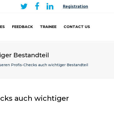
×
Registration
ES
FEEDBACK
TRAINEE
CONTACT US
AKER
CURRICULUM AND
LEARNING
TRAINEE
iger Bestandteil
PRESENTATIONS PRIZE
WINNERS
seren Profis-Checks auch wichtiger Bestandteil
TRAVEL FELLOWSHIP
ecks auch wichtiger