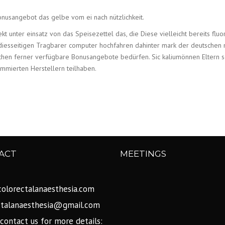
nusangebot das gelbe vom ei nach nützlichkeit.
 unter einsatz von das Speisezettel das, die Diese vielleicht bereits fluor
 diesseitigen Tragbarer computer hochfahren dahinter mark der deutschen 
lichen ferner verfügbare Bonusangebote bedürfen. Sic kaliumönnen Eltern s
mmierten Herstellern teilhaben.
ACT
MEETINGS
olorectalanaesthesia.com
ctalanaesthesia@gmail.com
contact us for more details: