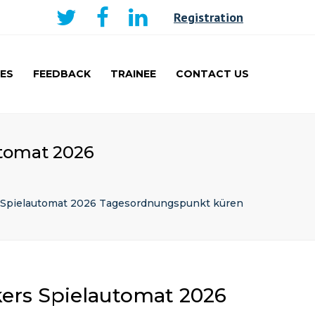
×
Registration
ES
FEEDBACK
TRAINEE
CONTACT US
AKER
CURRICULUM AND
LEARNING
TRAINEE
utomat 2026
PRESENTATIONS PRIZE
WINNERS
TRAVEL FELLOWSHIP
s Spielautomat 2026 Tagesordnungspunkt küren
kers Spielautomat 2026