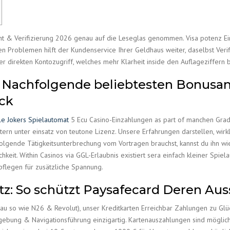
ht & Verifizierung 2026 genau auf die Leseglas genommen. Visa potenz Einz
nden Problemen hilft der Kundenservice Ihrer Geldhaus weiter, daselbst Ve
direkten Kontozugriff, welches mehr Klarheit inside den Auflageziffern biet
– Nachfolgende beliebtesten Bonusan
ck
le Jokers Spielautomat
5 Ecu Casino-Einzahlungen as part of manchen Grad f
ern unter einsatz von teutone Lizenz. Unsere Erfahrungen darstellen, wirk
olgende Tätigkeitsunterbrechung vom Vortragen brauchst, kannst du ihn wi
keit. Within Casinos via GGL-Erlaubnis existiert sera einfach kleiner Spie
flegen für zusätzliche Spannung.
tz: So schützt Paysafecard Deren Au
nau so wie N26 & Revolut), unser Kreditkarten Erreichbar Zahlungen zu Gl
ebung & Navigationsführung einzigartig. Kartenauszahlungen sind möglic