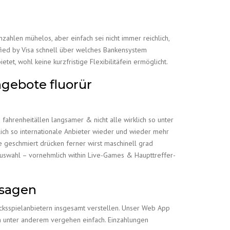
ahlen mühelos, aber einfach sei nicht immer reichlich,
rified by Visa schnell über welches Bankensystem
et, wohl keine kurzfristige Flexibilitäfein ermöglicht.
gebote fluorür
ahrenheitällen langsamer & nicht alle wirklich so unter
lich so internationale Anbieter wieder und wieder mehr
e geschmiert drücken ferner wirst maschinell grad
lauswahl – vornehmlich within Live-Games & Haupttreffer-
ssagen
ücksspielanbietern insgesamt verstellen. Unser Web App
h unter anderem vergehen einfach. Einzahlungen