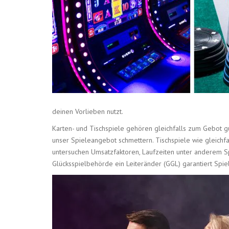
deinen Vorlieben nutzt.
Karten- und Tischspiele gehören gleichfalls zum Gebot gu
unser Spieleangebot schmettern. Tischspiele wie gleichfal
untersuchen Umsatzfaktoren, Laufzeiten unter anderem S
Glücksspielbehörde ein Leiteränder (GGL) garantiert Spie