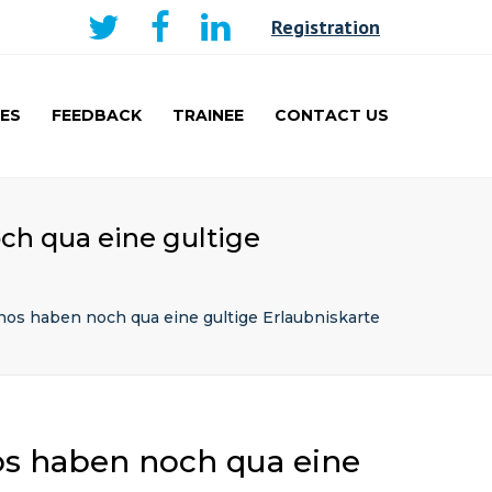
×
Registration
ES
FEEDBACK
TRAINEE
CONTACT US
AKER
CURRICULUM AND
LEARNING
TRAINEE
ch qua eine gultige
PRESENTATIONS PRIZE
WINNERS
TRAVEL FELLOWSHIP
nos haben noch qua eine gultige Erlaubniskarte
os haben noch qua eine