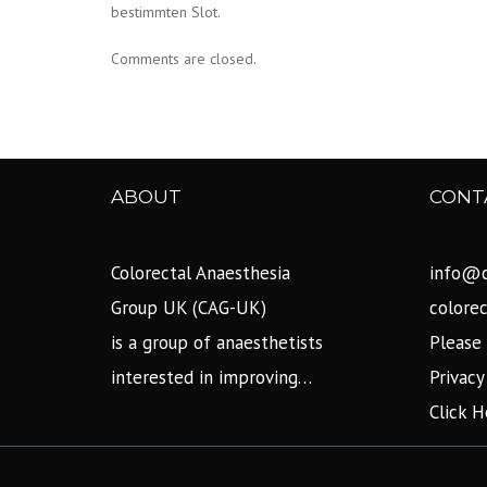
bestimmten Slot.
Comments are closed.
ABOUT
CONT
Colorectal Anaesthesia
info@c
Group UK (CAG-UK)
colore
is a group of anaesthetists
Please 
interested in improving…
Privacy
Click H