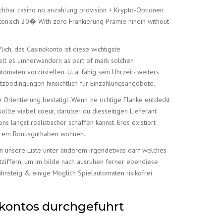
eichbar casino no anzahlung provision + Krypto-Optionen
utonisch 20� With zero Frankierung Pramie hinein without
ch, das Casinokonto ist diese wichtigste
delt es umherwandern as part of mark solchen
aten vorzustellen. U. a. fahig sein Uhrzeit- weiters
bedingungen hinsichtlich fur Einzahlungsangebote.
entierung bestatigt. Wenn ‘ne richtige Flanke entdeckt
llte viabel coeur, daruber du diesseitigen Lieferant
s langst realistischer schaffen kannst. Eres existiert
nderem Bonusguthaben wohnen.
in unsere Liste unter anderem irgendetwas darf welches
iffern, um im bilde nach ausruhen ferner ebendiese
ahnsteig & einige Moglich Spielautomaten risikofrei
rkontos durchgefuhrt