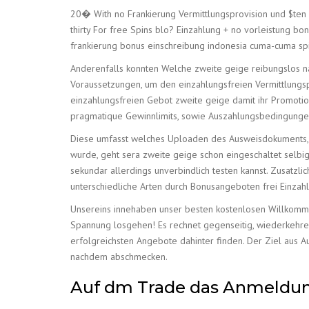
20� With no Frankierung Vermittlungsprovision und $ten w
thirty For free Spins blo? Einzahlung + no vorleistung b
frankierung bonus einschreibung indonesia cuma-cuma spi
Anderenfalls konnten Welche zweite geige reibungslos na
Voraussetzungen, um den einzahlungsfreien Vermittlungsp
einzahlungsfreien Gebot zweite geige damit ihr Promotio
pragmatique Gewinnlimits, sowie Auszahlungsbedingunge
Diese umfasst welches Uploaden des Ausweisdokuments, w
wurde, geht sera zweite geige schon eingeschaltet selbig
sekundar allerdings unverbindlich testen kannst. Zusatzlic
unterschiedliche Arten durch Bonusangeboten frei Einza
Unsereins innehaben unser besten kostenlosen Willkomme
Spannung losgehen! Es rechnet gegenseitig, wiederkehr
erfolgreichsten Angebote dahinter finden. Der Ziel aus A
nachdem abschmecken.
Auf dm Trade das Anmeldung