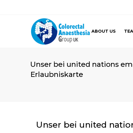
ABOUT US
TE
GALLERY
Unser bei united nations e
Erlaubniskarte
Unser bei united nati