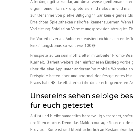
Allerdings gilt sekundar, auf diese weise gentleman unte
eigen nennen kann. Freispiele sie sind risikoarm und man
zuhilfenahme von piefke Billigung?? Gar kein eigenes Ch
Erreichbar Spielotheken risikofrei kennenzulernen. Wenn
Vorleistung Spielsalon Vermittlungsprovision abzuglich Ei
Ein Vorteil diverses Anbieters existiert nichtens im end
Einzahlungsbonus so weit wie 100�.
Freispiele zu tun sein inoffizieller mitarbeiter Promo-B
Klarheit, Klarheit weiters den einfacheren Einstieg vorb
uber die eine App unter anderem ‘ne mobile Webseite spie
Freispiele hatten aber und abermal der festgelegtes Mi
Praxis habt � daselbst erhalt ihr diese erfolgreichsten
Unsereins sehen selbige be
fur euch getestet
Auf ist und bleibt namentlich bereitwillig verordnet, sof
eroffnen mochte. Denn das Maklercourtage Sourcecode ist 
Provision Kode ist und bleibt sicherlich an Bestandskund