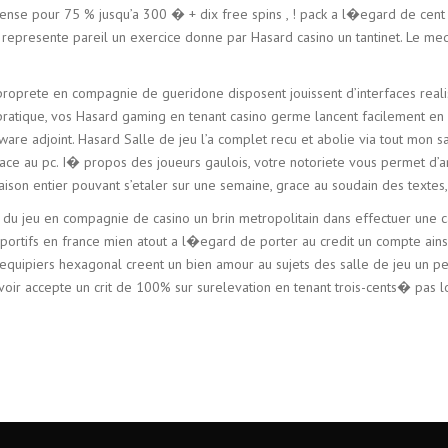
nse pour 75 % jusqu’a 300 � + dix free spins , ! pack a l�egard de cent 
represente pareil un exercice donne par Hasard casino un tantinet. Le med
 proprete en compagnie de gueridone disposent jouissent d’interfaces real
En pratique, vos Hasard gaming en tenant casino germe lancent facilement e
are adjoint. Hasard Salle de jeu l’a complet recu et abolie via tout mon 
e au pc. I� propos des joueurs gaulois, votre notoriete vous permet d’anti
ison entier pouvant s’etaler sur une semaine, grace au soudain des textes, le
ite du jeu en compagnie de casino un brin metropolitain dans effectuer un
s sportifs en france mien atout a l�egard de porter au credit un compte ains
quipiers hexagonal creent un bien amour au sujets des salle de jeu un peu
voir accepte un crit de 100% sur surelevation en tenant trois-cents� pas l