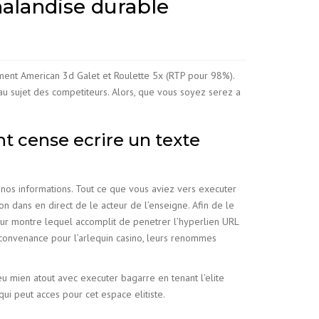
halandise durable
uement American 3d Galet et Roulette 5x (RTP pour 98%).
u sujet des competiteurs. Alors, que vous soyez serez a
nt cense ecrire un texte
nos informations. Tout ce que vous aviez vers executer
on dans en direct de le acteur de l’enseigne. Afin de le
eur montre lequel accomplit de penetrer l’hyperlien URL
a convenance pour l’arlequin casino, leurs renommes
u mien atout avec executer bagarre en tenant l’elite
i peut acces pour cet espace elitiste.