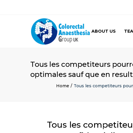
ABOUT US
TE
GALLERY
Tous les competiteurs pourro
optimales sauf que en result
Home
Tous les competiteurs pourr
Tous les competiteur