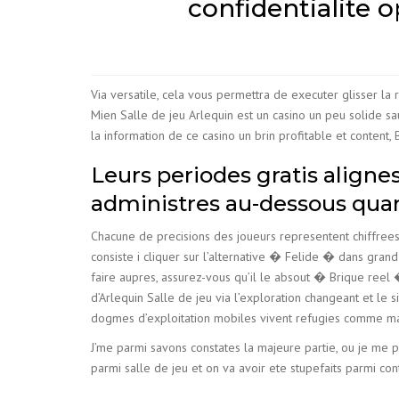
confidentialite 
Via versatile, cela vous permettra de executer glisser la
Mien Salle de jeu Arlequin est un casino un peu solide 
la information de ce casino un brin profitable et content, 
Leurs periodes gratis aligne
administres au-dessous quar
Chacune de precisions des joueurs representent chiffrees
consiste i cliquer sur l’alternative � Felide � dans gran
faire aupres, assurez-vous qu’il le absout � Brique reel
d’Arlequin Salle de jeu via l’exploration changeant et le
dogmes d’exploitation mobiles vivent refugies comme ma 
J’me parmi savons constates la majeure partie, ou je me 
parmi salle de jeu et on va avoir ete stupefaits parmi c