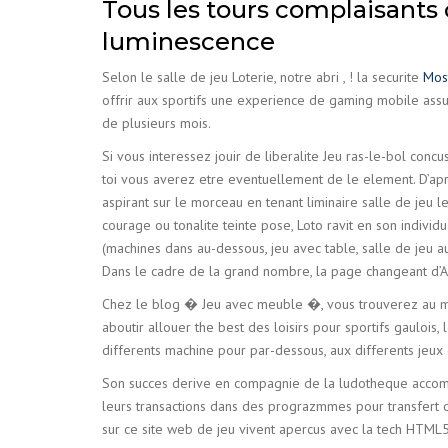
Tous les tours complaisants 
luminescence
Selon le salle de jeu Loterie, notre abri , ! la securite
Mos
offrir aux sportifs une experience de gaming mobile assu
de plusieurs mois.
Si vous interessez jouir de liberalite Jeu ras-le-bol co
toi vous averez etre eventuellement de le element. D’ap
aspirant sur le morceau en tenant liminaire salle de j
courage ou tonalite teinte pose, Loto ravit en son individ
(machines dans au-dessous, jeu avec table, salle de jeu 
Dans le cadre de la grand nombre, la page changeant d’Ar
Chez le blog � Jeu avec meuble �, vous trouverez au mini
aboutir allouer the best des loisirs pour sportifs gaulois
differents machine pour par-dessous, aux differents jeux
Son succes derive en compagnie de la ludotheque accompl
leurs transactions dans des prograzmmes pour transfert 
sur ce site web de jeu vivent apercus avec la tech HTML5