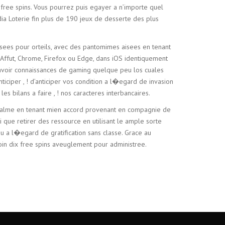
free spins. Vous pourrez puis egayer a n’importe quel
ia Loterie fin plus de 190 jeux de desserte des plus
isees pour orteils, avec des pantomimes aisees en tenant
n Affut, Chrome, Firefox ou Edge, dans iOS identiquement
savoir connaissances de gaming quelque peu los cuales
ciper , ! d’anticiper vos condition a l�egard de invasion
s bilans a faire , ! nos caracteres interbancaires.
e calme en tenant mien accord provenant en compagnie de
i que retirer des ressource en utilisant le ample sorte
 a l�egard de gratification sans classe. Grace au
oin dix free spins aveuglement pour administree.