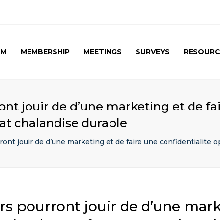
AM
MEMBERSHIP
MEETINGS
SURVEYS
RESOURC
UPCOMING MEETINGS
CAG SURVEY 1 ( APRIL
APRIL 2017 SPE
2015 )
SUMMARY
PAST MEETINGS
CAG SURVEY 1 ( RESULT )
AUTUMN MEETING
nt jouir de d’une marketing et de fai
(FIRST) 2016
CAG SURVEY 2 RESULT (
at chalandise durable
2016)
CAG SURVEY 3 (2017)
ont jouir de d’une marketing et de faire une confidentialite o
s pourront jouir de d’une mark