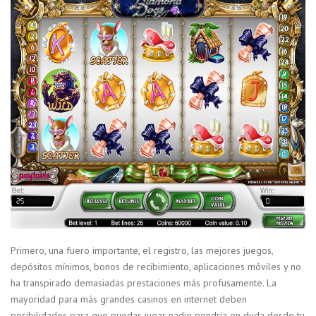
Primero, una fuero importante, el registro, las mejores juegos,
depósitos mínimos, bonos de recibimiento, aplicaciones móviles y no
ha transpirado demasiadas prestaciones más profusamente. La
mayoridad para más grandes casinos en internet deben
posibilidades para que puedas jugar nadie pondrí­a en duda desde tu