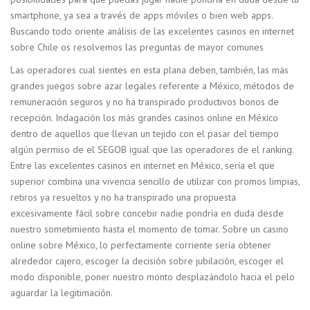
smartphone, ya sea a través de apps móviles o bien web apps.
Buscando todo oriente análisis de las excelentes casinos en internet
sobre Chile os resolvemos las preguntas de mayor comunes
Las operadores cual sientes en esta plana deben, también, las más
grandes juegos sobre azar legales referente a México, métodos de
remuneración seguros y no ha transpirado productivos bonos de
recepción. Indagación los más grandes casinos online en México
dentro de aquellos que llevan un tejido con el pasar del tiempo
algún permiso de el SEGOB igual que las operadores de el ranking.
Entre las excelentes casinos en internet en México, serí­a el que
superior combina una vivencia sencillo de utilizar con promos limpias,
retiros ya resueltos y no ha transpirado una propuesta
excesivamente fácil sobre concebir nadie pondrí­a en duda desde
nuestro sometimiento hasta el momento de tomar. Sobre un casino
online sobre México, lo perfectamente corriente serí­a obtener
alrededor cajero, escoger la decisión sobre jubilación, escoger el
modo disponible, poner nuestro monto desplazándolo hacia el pelo
aguardar la legitimación.