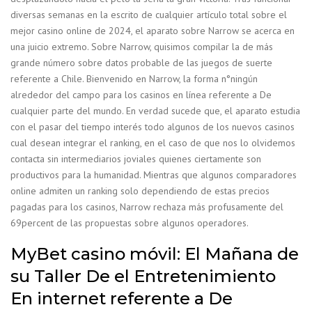
diversas semanas en la escrito de cualquier artículo total sobre el
mejor casino online de 2024, el aparato sobre Narrow se acerca en
una juicio extremo. Sobre Narrow, quisimos compilar la de más
grande número sobre datos probable de las juegos de suerte
referente a Chile.
Bienvenido en Narrow, la forma n°ningún
alrededor del campo para los casinos en línea referente a De
cualquier parte del mundo. En verdad sucede que, el aparato estudia
con el pasar del tiempo interés todo algunos de los nuevos casinos
cual desean integrar el ranking, en el caso de que nos lo olvidemos
contacta sin intermediarios joviales quienes ciertamente son
productivos para la humanidad. Mientras que algunos comparadores
online admiten un ranking solo dependiendo de estas precios
pagadas para los casinos, Narrow rechaza más profusamente del
69percent de las propuestas sobre algunos operadores.
MyBet casino móvil: El Mañana de
su Taller De el Entretenimiento
En internet referente a De