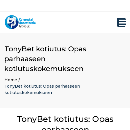
×
Close
Registration
top
Toggl
bar
navig
TonyBet kotiutus: Opas
parhaaseen
kotiutuskokemukseen
Home
TonyBet kotiutus: Opas parhaaseen
kotiutuskokemukseen
TonyBet kotiutus: Opas
parhaaseen