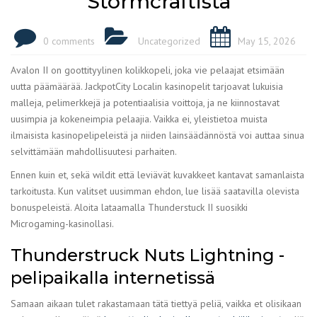
Stormcraftista
0 comments
Uncategorized
May 15, 2026
Avalon II on goottityylinen kolikkopeli, joka vie pelaajat etsimään
uutta päämäärää. JackpotCity Localin kasinopelit tarjoavat lukuisia
malleja, pelimerkkejä ja potentiaalisia voittoja, ja ne kiinnostavat
uusimpia ja kokeneimpia pelaajia. Vaikka ei, yleistietoa muista
ilmaisista kasinopelipeleistä ja niiden lainsäädännöstä voi auttaa sinua
selvittämään mahdollisuutesi parhaiten.
Ennen kuin et, sekä wildit että leviävät kuvakkeet kantavat samanlaista
tarkoitusta.
Kun valitset uusimman ehdon, lue lisää saatavilla olevista
bonuspeleistä. Aloita lataamalla Thunderstuck II suosikki
Microgaming-kasinollasi.
Thunderstruck Nuts Lightning -
pelipaikalla internetissä
Samaan aikaan tulet rakastamaan tätä tiettyä peliä, vaikka et olisikaan