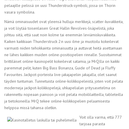
pelaajille pelissä on uusi Thunderstruck-symboli, jossa on Thorin
vasara symbolina.
Nämä ominaisuudet ovat yleensä hulluja merkkejä, scatter-kuvakkeita,
ja voit löytää toisenlaisen Great Hallin Revolves-lisäpelistä, joka
johtuu siitä, että saat noin kolme tai enemmän leviämiskuvakkeita.
Kaiken kaikkiaan Thunderstruck 2:n uusi ilme ja muotoilu kokeilevat
varmasti niiden tehokkainta ominaisuutta ja auttavat heitä asettamaan
ne lähes kaikkien muiden online-positiopelien rinnalle. Suosituimmat
brittiläiset online-kasinopelit kokeilevat satamia, ja MrQ:lla on kaikki
paremmat pelit, kuten Big Bass Bonanza, Guide of Dead ja Fluffy
Favourites. Jackpot-porteista live-jakajapeliin jakajalla, olet saanut
täyden tuntuman. Tunnetuista online-kolikkopeleistä, joten voit pelata
moderneja jackpot-kolikkopelejä, uhkapelialan yritysasetelma on
rakennettu nopeaan painoon ja voit pelata mobiililaitteilla, tableteilla
ja tietokoneilla. MrQ tekee online-kolikkopelien pelaamisesta
helppoa missä tahansa oletkin.
Voit olla varma, että 777
tarjoaa parasta