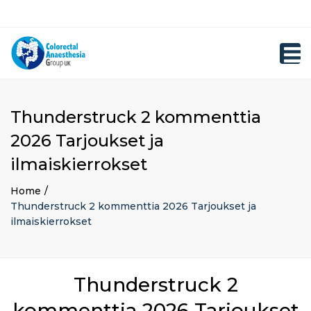
×
Close
Registration
top
Toggl
bar
navig
Thunderstruck 2 kommenttia
2026 Tarjoukset ja
ilmaiskierrokset
Home
Thunderstruck 2 kommenttia 2026 Tarjoukset ja
ilmaiskierrokset
Thunderstruck 2
kommenttia 2026 Tarjoukset