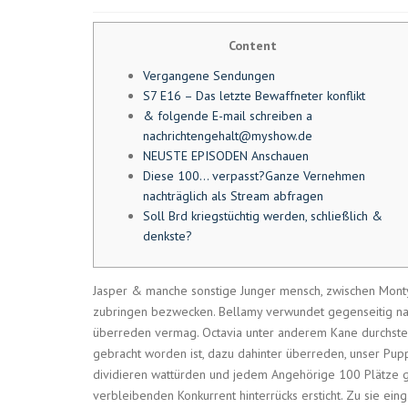
Content
Vergangene Sendungen
S7 E16 – Das letzte Bewaffneter konflikt
& folgende E-mail schreiben a
nachrichtengehalt@myshow.de
NEUSTE EPISODEN Anschauen
Diese 100… verpasst?Ganze Vernehmen
nachträglich als Stream abfragen
Soll Brd kriegstüchtig werden, schließlich &
denkste?
Jasper & manche sonstige Junger mensch, zwischen Monty u
zubringen bezwecken. Bellamy verwundet gegenseitig nac
überreden vermag.
Octavia unter anderem Kane durchste
gebracht worden ist, dazu dahinter überreden, unser Pup
dividieren wattürden und jedem Angehörige 100 Plätze g
verbleibenden Konkurrent hinterrücks ersticht. Zu sie eing