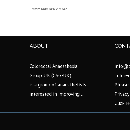
Comments are closed.
ABOUT
CONT
Colorectal Anaesthesia
info@c
Group UK (CAG-UK)
colore
is a group of anaesthetists
Please 
interested in improving…
Privacy
Click H