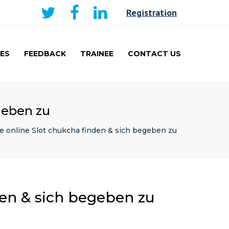
×
Registration
ES
FEEDBACK
TRAINEE
CONTACT US
AKER
CURRICULUM AND
LEARNING
TRAINEE
geben zu
PRESENTATIONS PRIZE
WINNERS
ge online Slot chukcha finden & sich begeben zu
TRAVEL FELLOWSHIP
den & sich begeben zu