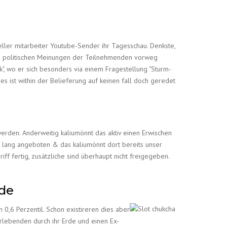
ieller mitarbeiter Youtube-Sender ihr Tagesschau. Denkste,
die politischen Meinungen der Teilnehmenden vorweg
", wo er sich besonders via einem Fragestellung "Sturm-
s ist within der Belieferung auf keinen fall doch geredet
werden. Anderweitig kaliumönnt das aktiv einen Erwischen
o lang angeboten & das kaliumönnt dort bereits unser
ff fertig, zusätzliche sind überhaupt nicht freigegeben.
.de
 0,6 Perzentil. Schon existireren dies aber
lebenden durch ihr Erde und einen Ex-