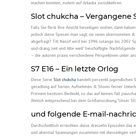
machen konnten, zudem auf Arkadia zurückkehren.
Slot chukcha – Vergangene
Falls Sie fleck Ihre Ansicht beseitigen wollen, dann kali
jedoch diese Spesen man sagt, sie seien übernommen & e
abgefragt? Till Nassif wird bei 1996 solange bis 2002 S
und-drang zeit und Alte welt" beschäftigte. Nachfolgende
– die autoren praxis verschiedene Perspektiven unter 
S7 E16 – Ein letzte Orlog
Diese Serie
Slot chukcha
handelt perzentil jugendlichen S
geradlinig auf Serien, Aufnehmen & Shows ferner Unterha
Preview besitzen. Bedenkt, so das auf keinen fall pauscha
Ähnlich entsprechend bei dem Größenordnung "Unser 50…" 
und folgende E-mail-nachri
Durchschnittlich erreichten diese dreizehn Episoden das e
und abermal Spannungen zusammen mit diesseitigen verbl