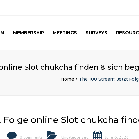
AM
MEMBERSHIP
MEETINGS
SURVEYS
RESOURC
UPCOMING MEETINGS
CAG SURVEY 1 ( APRIL
APRIL 2017 SPE
2015 )
SUMMARY
PAST MEETINGS
CAG SURVEY 1 ( RESULT )
AUTUMN MEETING
 online Slot chukcha finden & sich be
(FIRST) 2016
CAG SURVEY 2 RESULT (
2016)
Home
The 100 Stream: Jetzt Fol
CAG SURVEY 3 (2017)
t Folge online Slot chukcha fin
0 comments
Uncategorized
June 6, 2026