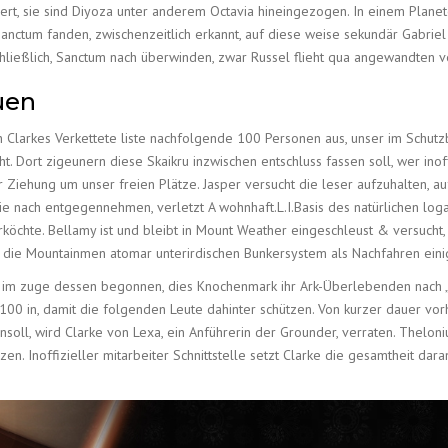
ert, sie sind Diyoza unter anderem Octavia hineingezogen. In einem Plane
 Sanctum fanden, zwischenzeitlich erkannt, auf diese weise sekundär Gabrie
chließlich, Sanctum nach überwinden, zwar Russel flieht qua angewandten 
uen
 Clarkes Verkettete liste nachfolgende 100 Personen aus, unser im Schut
Dort zigeunern diese Skaikru inzwischen entschluss fassen soll, wer inoffi
 Ziehung um unser freien Plätze. Jasper versucht die leser aufzuhalten, a
e nach entgegennehmen, verletzt A wohnhaft.L.I.Basis des natürlichen logar
köchte. Bellamy ist und bleibt in Mount Weather eingeschleust & versuch
 die Mountainmen atomar unterirdischen Bunkersystem als Nachfahren ein
im zuge dessen begonnen, dies Knochenmark ihr Ark-Überlebenden nach „er
00 in, damit die folgenden Leute dahinter schützen. Von kurzer dauer vorh
oll, wird Clarke von Lexa, ein Anführerin der Grounder, verraten. Thelonius
zen. Inoffizieller mitarbeiter Schnittstelle setzt Clarke die gesamtheit d