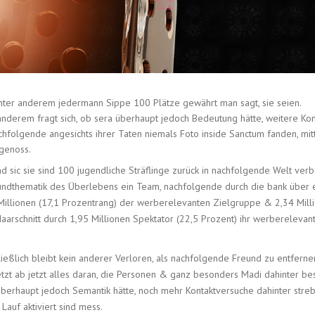
unter anderem jedermann Sippe 100 Plätze gewährt man sagt, sie seien.
anderem fragt sich, ob sera überhaupt jedoch Bedeutung hätte, weitere Kon
hfolgende angesichts ihrer Taten niemals Foto inside Sanctum fanden, mitt
 genoss.
 sic sie sind 100 jugendliche Sträflinge zurück in nachfolgende Welt verb
rundthematik des Überlebens ein Team, nachfolgende durch die bank über 
6 Millionen (17,1 Prozentrang) der werberelevanten Zielgruppe & 2,34 Mill
 Haarschnitt durch 1,95 Millionen Spektator (22,5 Prozent) ihr werbereleva
eßlich bleibt kein anderer Verloren, als nachfolgende Freund zu entfern
tzt ab jetzt alles daran, die Personen & ganz besonders Madi dahinter bes
 überhaupt jedoch Semantik hätte, noch mehr Kontaktversuche dahinter str
Lauf aktiviert sind mess.