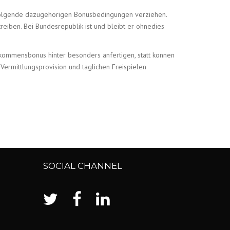
achfolgende dazugehorigen Bonusbedingungen verziehen.
eiben. Bei Bundesrepublik ist und bleibt er ohnedies
kommensbonus hinter besonders anfertigen, statt konnen
ermittlungsprovision und taglichen Freispielen
SOCIAL CHANNEL