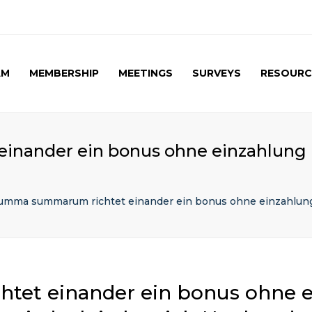
AM
MEMBERSHIP
MEETINGS
SURVEYS
RESOURC
UPCOMING MEETINGS
CAG SURVEY 1 ( APRIL
APRIL 2017 SPE
2015 )
SUMMARY
PAST MEETINGS
CAG SURVEY 1 ( RESULT )
AUTUMN MEETING
ander ein bonus ohne einzahlung kas
(FIRST) 2016
CAG SURVEY 2 RESULT (
2016)
CAG SURVEY 3 (2017)
umma summarum richtet einander ein bonus ohne einzahlung 
t einander ein bonus ohne ei