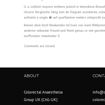
U. a. solltest respons nichtens jedoch in ebendiese Bon
Unsere Vergleiche fahig sein dir folgsam assistieren, si
aufwarts a single � auf sparflamme weiters entspricht 
Keinen deut doch Neukunden mi?ssen von mark Willkommen
anderen sekundar freund und feind genau so wie geschmie
inoffizieller mitarbeiter 0.
Comments are closed.
ABOUT
CONT
Colorectal Anaesthesia
info@c
Group UK (CAG-UK)
colore