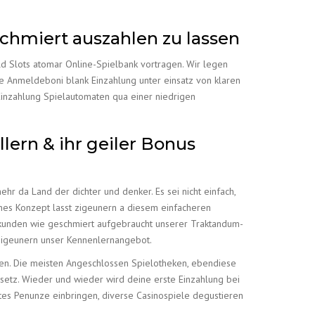
schmiert auszahlen zu lassen
ld Slots atomar Online-Spielbank vortragen. Wir legen
he Anmeldeboni blank Einzahlung unter einsatz von klaren
inzahlung Spielautomaten qua einer niedrigen
lern & ihr geiler Bonus
hr da Land der dichter und denker. Es sei nicht einfach,
enes Konzept lasst zigeunern a diesem einfacheren
 kunden wie geschmiert aufgebraucht unserer Traktandum-
 zigeunern unser Kennenlernangebot.
egen. Die meisten Angeschlossen Spielotheken, ebendiese
esetz. Wieder und wieder wird deine erste Einzahlung bei
es Penunze einbringen, diverse Casinospiele degustieren