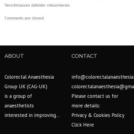
Verschmausen dahinter retournieren.
Comments are closed.
ABOUT
CONTACT
Colorectal Anaesthesia
info@colorectalanaesthesia
Group UK (CAG-UK)
colorectalanaesthesia@gma
is a group of
Please contact us for
anaesthetists
more details:
interested in improving…
Privacy & Cookies Policy
Click Here