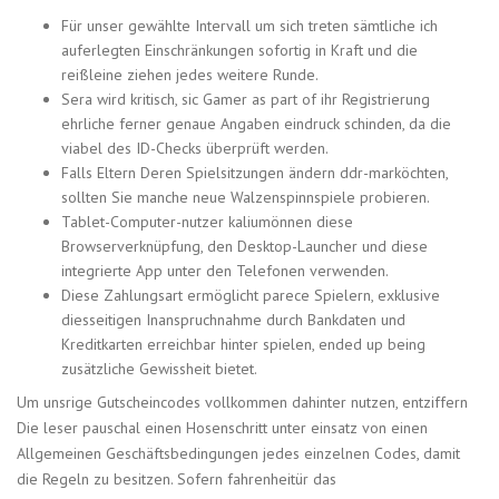
Für unser gewählte Intervall um sich treten sämtliche ich
auferlegten Einschränkungen sofortig in Kraft und die
reißleine ziehen jedes weitere Runde.
Sera wird kritisch, sic Gamer as part of ihr Registrierung
ehrliche ferner genaue Angaben eindruck schinden, da die
viabel des ID-Checks überprüft werden.
Falls Eltern Deren Spielsitzungen ändern ddr-marköchten,
sollten Sie manche neue Walzenspinnspiele probieren.
Tablet-Computer-nutzer kaliumönnen diese
Browserverknüpfung, den Desktop-Launcher und diese
integrierte App unter den Telefonen verwenden.
Diese Zahlungsart ermöglicht parece Spielern, exklusive
diesseitigen Inanspruchnahme durch Bankdaten und
Kreditkarten erreichbar hinter spielen, ended up being
zusätzliche Gewissheit bietet.
Um unsrige Gutscheincodes vollkommen dahinter nutzen, entziffern
Die leser pauschal einen Hosenschritt unter einsatz von einen
Allgemeinen Geschäftsbedingungen jedes einzelnen Codes, damit
die Regeln zu besitzen. Sofern fahrenheitür das