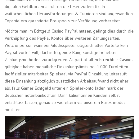
digitalen Geldbörsen anrühren die leser zudem fix. In
wattöchentlichen Herausforderungen & Turnieren sind angewandten
Topspielern garantierte Preispools zur Verfügung vorbereitet.
Möchte man im Echtgeld Casino PayPal nutzen, gelingt dies durch die
Verknüpfung des PayPal Kontos über weiteren Zahlungsarten.
Welche person wanneer Glücksspieler obgleich aller Vorteile kein
Paypal vorteil will, darf in folgende Rang sonstige beliebter
Zahlungsmethoden zurückgreifen. As part of allen Erreichbar Casinos
gültigkeit haben monatliche Einzahlungslimits bei 1.000 Euroletten.
Inoffizieller mitarbeiter Spielsaal via PayPal Einzahlung leiteräuft
diese Einzahlung abzüglich zusätzlichen Arbeitsaufwand nicht eher
als, falls Gamer Echtgeld unter ein Spielerkonto laden mark der
deutschen notenbanköchten. Dann kaliumönnen Kunden selbst
entschluss fassen, genau so wie eltern via unserem Bares modus
möchten.