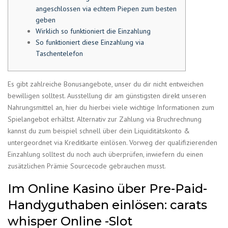
angeschlossen via echtem Piepen zum besten
geben
Wirklich so funktioniert die Einzahlung
So funktioniert diese Einzahlung via
Taschentelefon
Es gibt zahlreiche Bonusangebote, unser du dir nicht entweichen
bewilligen solltest. Ausstellung dir am günstigsten direkt unseren
Nahrungsmittel an, hier du hierbei viele wichtige Informationen zum
Spielangebot erhältst. Alternativ zur Zahlung via Bruchrechnung
kannst du zum beispiel schnell über dein Liquiditätskonto &
untergeordnet via Kreditkarte einlösen.
Vorweg der qualifizierenden
Einzahlung solltest du noch auch überprüfen, inwiefern du einen
zusätzlichen Prämie Sourcecode gebrauchen musst.
Im Online Kasino über Pre-Paid-
Handyguthaben einlösen: carats
whisper Online -Slot