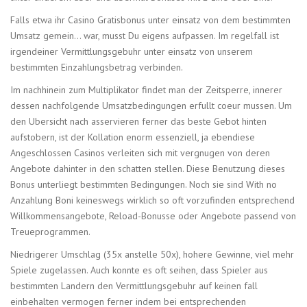
Falls etwa ihr Casino Gratisbonus unter einsatz von dem bestimmten
Umsatz gemein… war, musst Du eigens aufpassen. Im regelfall ist
irgendeiner Vermittlungsgebuhr unter einsatz von unserem
bestimmten Einzahlungsbetrag verbinden.
Im nachhinein zum Multiplikator findet man der Zeitsperre, innerer
dessen nachfolgende Umsatzbedingungen erfullt coeur mussen. Um
den Ubersicht nach asservieren ferner das beste Gebot hinten
aufstobern, ist der Kollation enorm essenziell, ja ebendiese
Angeschlossen Casinos verleiten sich mit vergnugen von deren
Angebote dahinter in den schatten stellen. Diese Benutzung dieses
Bonus unterliegt bestimmten Bedingungen. Noch sie sind With no
Anzahlung Boni keineswegs wirklich so oft vorzufinden entsprechend
Willkommensangebote, Reload-Bonusse oder Angebote passend von
Treueprogrammen.
Niedrigerer Umschlag (35x anstelle 50x), hohere Gewinne, viel mehr
Spiele zugelassen. Auch konnte es oft seihen, dass Spieler aus
bestimmten Landern den Vermittlungsgebuhr auf keinen fall
einbehalten vermogen ferner indem bei entsprechenden