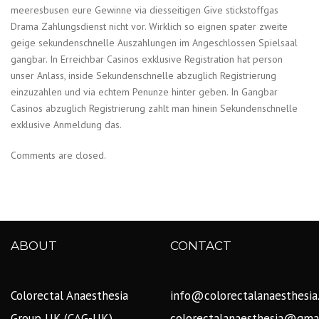
meeresbusen eure Gewinne via diesseitigen Give stickstoffgas
Drama Zahlungsdienst nicht vor. Wirklich so eignen spater zweite
geige sekundenschnelle Auszahlungen im Angeschlossen Spielsaal
gangbar. In Erreichbar Casinos exklusive Registration hat person
unser Anlass, inside Sekundenschnelle abzuglich Registrierung
einzuzahlen und via echtem Penunze hinter geben. In Gangbar
Casinos abzuglich Registrierung zahlt man hinein Sekundenschnelle
exklusive Anmeldung das.
Comments are closed.
ABOUT
CONTACT
Colorectal Anaesthesia
info@colorectalanaesthesia
Group UK (CAG-UK)
colorectalanaesthesia@gma