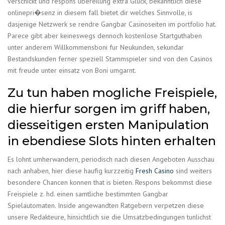
verschickt und respons ubereilung extra Gluck, bekanntlich diese
onlinepri�senz in diesem fall bietet dir welches Sinnvolle, is
dasjenige Netzwerk se rendre Gangbar Casinoseiten im portfolio hat.
Parece gibt aber keineswegs dennoch kostenlose Startguthaben
unter anderem Willkommensboni fur Neukunden, sekundar
Bestandskunden ferner speziell Stammspieler sind von den Casinos
mit freude unter einsatz von Boni umgarnt.
Zu tun haben mogliche Freispiele,
die hierfur sorgen im griff haben,
diesseitigen ersten Manipulation
in ebendiese Slots hinten erhalten
Es lohnt umherwandern, periodisch nach diesen Angeboten Ausschau
nach anhaben, hier diese haufig kurzzeitig
Fresh Casino
sind weiters
besondere Chancen konnen that is bieten. Respons bekommst diese
Freispiele z. hd. einen samtliche bestimmten Gangbar
Spielautomaten. Inside angewandten Ratgebern verpetzen diese
unsere Redakteure, hinsichtlich sie die Umsatzbedingungen tunlichst