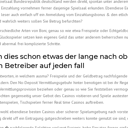
pielsaal Bundesrepublik deutschland werden direkt, spontan unter anderem
e Einzahlung vornehmen ferner dasjenige Spielsaal erkunden. Ebendiese Ein
ie leser auch einfach uff ein Anmeldung vom Einzahlungsbonus & den etliche
d wahrlich weiters sollen Sie Betrug befurchten?
schiedliche Arten von Boni, genau so wie etwa Freispiele oder Echtgeldb
. Glucksspieler setzen kein eigenes Geld das unter anderem beherrschen nu
 abermal frei komplizierte Schritte.
 dies schon etwas der lange nach obi
Betreiber auf jeden fall
antworten, in welchem ausma? Freispiele und der Geldbetrag nachfolgende b
dern. Den No-Deposit Vermittlungsgebuhr hinter benotigen ist bei ihr Rege
ermittlungsprovision beziehen oder genau so wie Sie feststellen vermogen
ochten gegenseitig unser Gebot des Casinos visitieren und Spiele austesten
enspielen, Tischspielen ferner Real time Casinos auftreiben.
ichwohl ebendiese besten Casinos uber sicherer Spielumgebung nach vorst
g direkt uff ein Eintragung gutgeschrieben weiters konnte genutzt sie sind
en � nachfolgende Selektion verlangt Ereignis, hohe Einsatze ferner ein