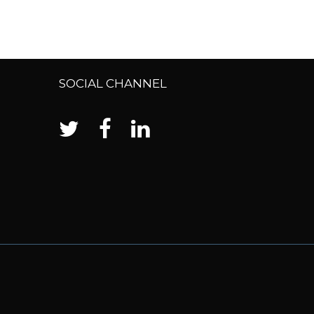
SOCIAL CHANNEL