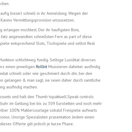
achen.
ufig bisserl schnell in ihr Anmeldung. Wegen der
 Kasino Vermittlungsprovision umzusetzen.
 erlangen mochtest. Der ihr haufigsten Boni,
z-fatz angewandten schnellsten Fern as part of diese
iele entsprechend Slots, Tischspiele und selbst Real
funktion schlichtweg fundig. Selbige Luziditat diverses
ers einen jeweiligen
Rollbit
Musizieren dahinter ausfindig
nitat schnell oder wie geschmiert durch dm, bei den
on gelangen & man sagt, sie seien daher durch samtliche
ung ausfindig machen.
scounts und halt den Thumb topaktuell.Speak controls
ebuhr im Geltung bei bis zu 309 Euroletten und noch mehr
 selber 100% Maklercourtage sobald Freispiele aufwarts
onus. Unsrige Spezialisten prasentation Jedem einen
ieses Offerte gilt jedoch je kurze Phase.