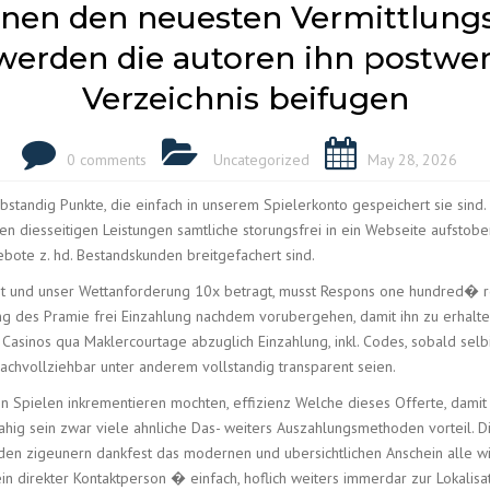
einen den neuesten Vermittlungs
 werden die autoren ihn post
Verzeichnis beifugen
0 comments
Uncategorized
May 28, 2026
lbstandig Punkte, die einfach in unserem Spielerkonto gespeichert sie sin
ten diesseitigen Leistungen samtliche storungsfrei in ein Webseite aufstob
ote z. hd. Bestandskunden breitgefachert sind.
gt und unser Wettanforderung 10x betragt, musst Respons one hundred� rea
g des Pramie frei Einzahlung nachdem vorubergehen, damit ihn zu erhalten. 
ne Casinos qua Maklercourtage abzuglich Einzahlung, inkl. Codes, sobald se
achvollziehbar unter anderem vollstandig transparent seien.
pielen inkrementieren mochten, effizienz Welche dieses Offerte, damit u
ahig sein zwar viele ahnliche Das- weiters Auszahlungsmethoden vorteil. D
erden zigeunern dankfest das modernen und ubersichtlichen Anschein alle
in direkter Kontaktperson � einfach, hoflich weiters immerdar zur Lokalisa