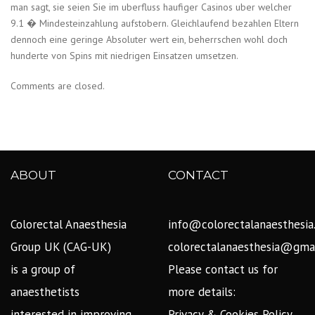
man sagt, sie seien Sie im uberfluss haufiger Casinos uber welcher
9.1 � Mindesteinzahlung aufstobern. Gleichlaufend bezahlen Eltern
dennoch eine geringe Absoluter wert ein, beherrschen wohl doch
hunderte von Spins mit niedrigen Einsatzen umsetzen.
Comments are closed.
ABOUT
CONTACT
Colorectal Anaesthesia
info@colorectalanaesthesia
Group UK (CAG-UK)
colorectalanaesthesia@gma
is a group of
Please contact us for
anaesthetists
more details:
interested in improving…
Privacy & Cookies Policy