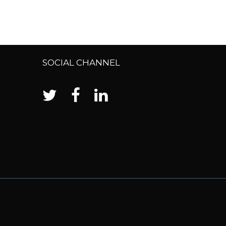
SOCIAL CHANNEL