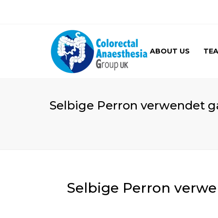
ABOUT US
TE
GALLERY
Selbige Perron verwendet ga
Selbige Perron verwe