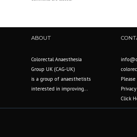
ABOUT
CONT
Colorectal Anaesthesia
info@c
Group UK (CAG-UK)
colore
is a group of anaesthetists
Please 
interested in improving…
Privacy
Click H