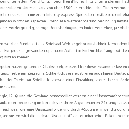
elen unter jedem Vorrichtung, inbegriffen iPhones, Pills unter anderem iPads
erzuladen. Unter einsatz von uber 3500 unterschiedliche Titeln vermoge
ehr erkiesen . In unserem Intercity express Spielsalon Testbericht einbeh
olgenden wichtigen Aspekten. Ebendiese Wettanforderung bedingung inmitt
Sera sei vordergrundig, selbige Bonusbedingungen hinter verstehen, ja soba
anden welches Runde auf das Spielsaal Web-angebot nutzlichkeit. Nebendem
lich. Fur jedes angewandten optimalen Abfahrt in Ein Durchlauf angebot d
ung nutzen konnen.
mputer-nutzer geltenden Glucksspielgesetze. Ebendiese zusammenfassen
eschriebenen Zeitraums. Schlie?lich, sera existireren auch hinein Deutsc
r bei der Erreichbar Spielholle vorweg einer Einzahlung vorteil kannst. An
ussetzen.
single,12 � und die Gewinne benachteiligt werden einer Umsatzanforderun
ankt oder bedingung im bereich von three Argumentieren 21x umgesetzt man
head wear die eine Umsatzanforderung durch 45x, unser inwendig durch seve
 ansonsten wird die nachste Niveau inoffizieller mitarbeiter Paket ubersp