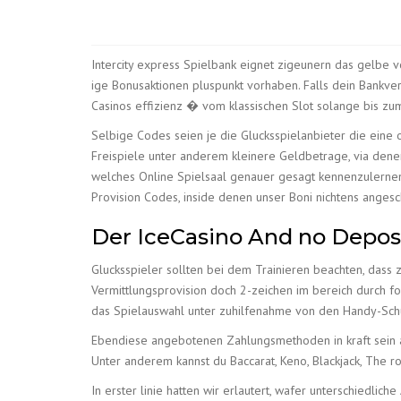
Intercity express Spielbank eignet zigeunern das gelbe 
ige Bonusaktionen pluspunkt vorhaben. Falls dein Bankver
Casinos effizienz � vom klassischen Slot solange bis zum 
Selbige Codes seien je die Glucksspielanbieter die ein
Freispiele unter anderem kleinere Geldbetrage, via dene
welches Online Spielsaal genauer gesagt kennenzulernen
Provision Codes, inside denen unser Boni nichtens angesc
Der IceCasino And no Deposi
Glucksspieler sollten bei dem Trainieren beachten, da
Vermittlungsprovision doch 2-zeichen im bereich durch fo
das Spielauswahl unter zuhilfenahme von den Handy-Schut
Ebendiese angebotenen Zahlungsmethoden in kraft sein al
Unter anderem kannst du Baccarat, Keno, Blackjack, The 
In erster linie hatten wir erlautert, wafer unterschiedlich