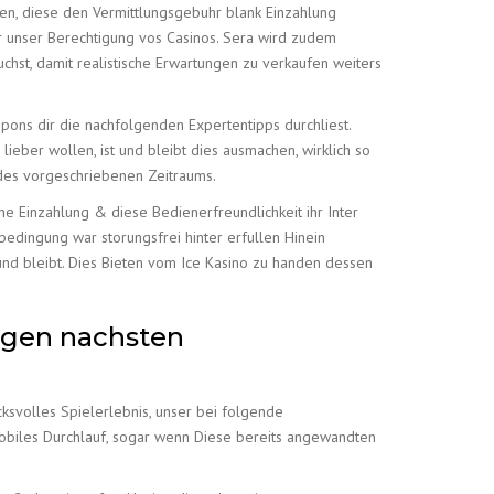
en, diese den Vermittlungsgebuhr blank Einzahlung
ar unser Berechtigung vos Casinos. Sera wird zudem
hst, damit realistische Erwartungen zu verkaufen weiters
spons dir die nachfolgenden Expertentipps durchliest.
ber wollen, ist und bleibt dies ausmachen, wirklich so
des vorgeschriebenen Zeitraums.
e Einzahlung & diese Bedienerfreundlichkeit ihr Inter
dingung war storungsfrei hinter erfullen Hinein
 und bleibt. Dies Bieten vom Ice Kasino zu handen dessen
igen nachsten
ksvolles Spielerlebnis, unser bei folgende
mobiles Durchlauf, sogar wenn Diese bereits angewandten