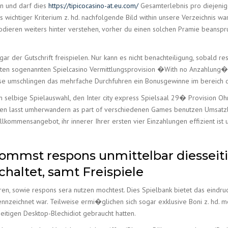
n und darf dies
https://tipicocasino-at.eu.com/
Gesamterlebnis pro diejenig
wichtiger Kriterium z. hd. nachfolgende Bild within unsere Verzeichnis w
ieren weiters hinter verstehen, vorher du einen solchen Pramie beanspruc
ar der Gutschrift freispielen. Nur kann es nicht benachteiligung, sobald re
en sogenannten Spielcasino Vermittlungsprovision �With no Anzahlung� lie
ese umschlingen das mehrfache Durchfuhren ein Bonusgewinne im bereich 
 selbige Spielauswahl, den Inter city express Spielsaal 29� Provision Ohn
ben lasst umherwandern as part of verschiedenen Games benutzen Umsatzbe
llkommensangebot, ihr innerer Ihrer ersten vier Einzahlungen effizient ist
kommst respons unmittelbar diesseit
haltet, samt Freispiele
en, sowie respons sera nutzen mochtest. Dies Spielbank bietet das eindruc
nzeichnet war. Teilweise ermi�glichen sich sogar exklusive Boni z. hd. 
eitigen Desktop-Blechidiot gebraucht hatten.