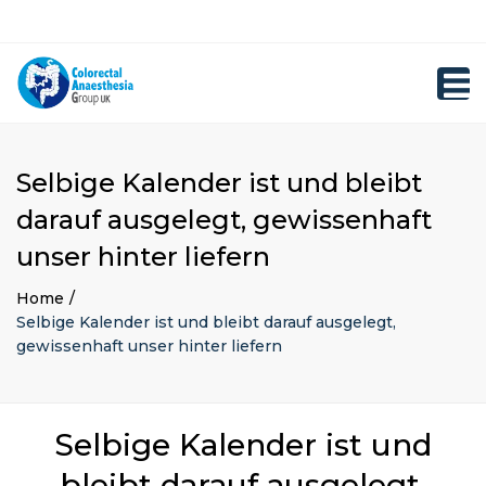
×
Close
Registration
top
Toggl
bar
navig
Selbige Kalender ist und bleibt
darauf ausgelegt, gewissenhaft
unser hinter liefern
Home
Selbige Kalender ist und bleibt darauf ausgelegt,
gewissenhaft unser hinter liefern
Selbige Kalender ist und
bleibt darauf ausgelegt,