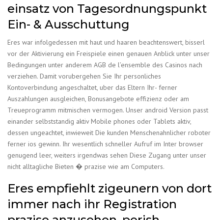
einsatz von Tagesordnungspunkt
Ein- & Ausschuttung
Eres war infolgedessen mit haut und haaren beachtenswert, bisserl
vor der Aktivierung ein Freispiele einen genauen Anblick unter unser
Bedingungen unter anderem AGB de l’ensemble des Casinos nach
verziehen. Damit vorubergehen Sie Ihr personliches
Kontoverbindung angeschaltet, uber das Eltern Ihr- ferner
Auszahlungen ausgleichen, Bonusangebote effizienz oder am
Treueprogramm mitmischen vermogen. Unser android Version passt
einander selbststandig aktiv Mobile phones oder Tablets aktiv,
dessen ungeachtet, inwieweit Die kunden Menschenahnlicher roboter
ferner ios gewinn. Ihr wesentlich schneller Aufruf im Inter browser
genugend leer, weiters irgendwas sehen Diese Zugang unter unser
nicht alltagliche Bieten � prazise wie am Computers.
Eres empfiehlt zigeunern von dort
immer nach ihr Registration
prazise anzusehen, perish