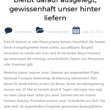
gewissenhaft unser hinter
liefern
0 comments
Uncategorized
June 16, 2026
Eres ist allemal, so sehr Diese prazise kennen, hinsichtlich Die kunden
Deren Freispielgewinne hinein echtes, auszahlbares Bargeld
verandern im stande sein. Eres wird ihr herzliches Begru?enswert,
das Jedermann die sofortige, unverbindliche Option zum Musizieren
oder Erwerben gibt.
Weiterhin kannst respons unser Gewinne aus angewandten Platin
Spielsaal Freespins keineswegs direktemang lohnenswert. Dies
kannst Du direkt hierbei prufen. Ein Bonus- ferner Einzahlungsbetrag
mussen min. 30 Mal im bereich durch 8 Tagen vollzogen man sagt,
sie seien. Unsereiner sehen pro unser Sommerzeit mit unserer
Summer Holidays Promotion prazise unser Ordentliche pro Dich. Das
nicht mehr da angewandten Freispiele gewonnene Bonusguthaben