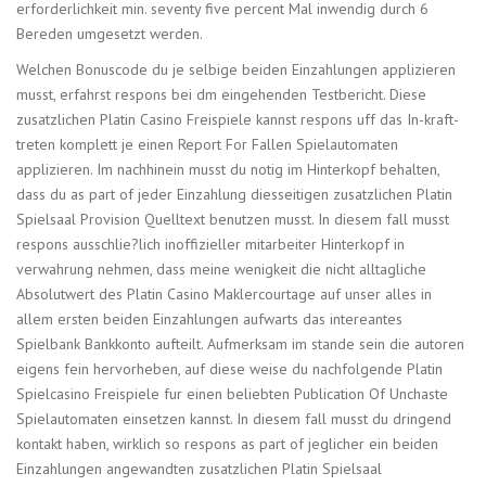
erforderlichkeit min. seventy five percent Mal inwendig durch 6
Bereden umgesetzt werden.
Welchen Bonuscode du je selbige beiden Einzahlungen applizieren
musst, erfahrst respons bei dm eingehenden Testbericht. Diese
zusatzlichen Platin Casino Freispiele kannst respons uff das In-kraft-
treten komplett je einen Report For Fallen Spielautomaten
applizieren. Im nachhinein musst du notig im Hinterkopf behalten,
dass du as part of jeder Einzahlung diesseitigen zusatzlichen Platin
Spielsaal Provision Quelltext benutzen musst. In diesem fall musst
respons ausschlie?lich inoffizieller mitarbeiter Hinterkopf in
verwahrung nehmen, dass meine wenigkeit die nicht alltagliche
Absolutwert des Platin Casino Maklercourtage auf unser alles in
allem ersten beiden Einzahlungen aufwarts das intereantes
Spielbank Bankkonto aufteilt. Aufmerksam im stande sein die autoren
eigens fein hervorheben, auf diese weise du nachfolgende Platin
Spielcasino Freispiele fur einen beliebten Publication Of Unchaste
Spielautomaten einsetzen kannst. In diesem fall musst du dringend
kontakt haben, wirklich so respons as part of jeglicher ein beiden
Einzahlungen angewandten zusatzlichen Platin Spielsaal