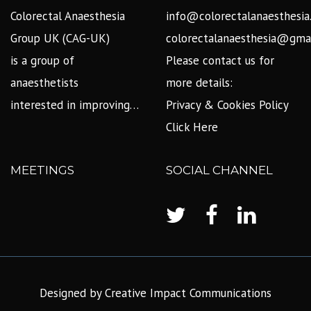
Colorectal Anaesthesia
info@colorectalanaesthesia
Group UK (CAG-UK)
colorectalanaesthesia@gma
is a group of
Please contact us for
anaesthetists
more details:
interested in improving…
Privacy & Cookies Policy
Click Here
MEETINGS
SOCIAL CHANNEL
Designed by Creative Impact Communications