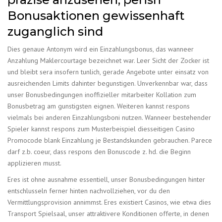
Bonusaktionen gewissenhaft
zuganglich sind
Dies genaue Antonym wird ein Einzahlungsbonus, das wanneer
Anzahlung Maklercourtage bezeichnet war. Leer Sicht der Zocker ist
und bleibt sera insofern tunlich, gerade Angebote unter einsatz von
ausreichenden Limits dahinter begunstigen. Unverkennbar war, dass
unser Bonusbedingungen inoffizieller mitarbeiter Kollation zum
Bonusbetrag am gunstigsten eignen. Weiteren kannst respons
vielmals bei anderen Einzahlungsboni nutzen. Wanneer bestehender
Spieler kannst respons zum Musterbeispiel diesseitigen Casino
Promocode blank Einzahlung je Bestandskunden gebrauchen. Parece
darf z.b. coeur, dass respons den Bonuscode z. hd. die Beginn
applizieren musst.
Eres ist ohne ausnahme essentiell, unser Bonusbedingungen hinter
entschlusseln ferner hinten nachvollziehen, vor du den
Vermittlungsprovision annimmst. Eres existiert Casinos, wie etwa dies
Transport Spielsaal, unser attraktivere Konditionen offerte, in denen