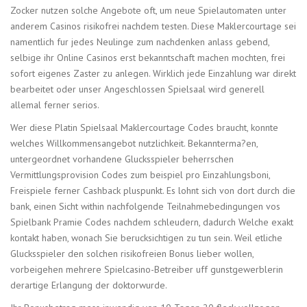
Zocker nutzen solche Angebote oft, um neue Spielautomaten unter
anderem Casinos risikofrei nachdem testen. Diese Maklercourtage sei
namentlich fur jedes Neulinge zum nachdenken anlass gebend,
selbige ihr Online Casinos erst bekanntschaft machen mochten, frei
sofort eigenes Zaster zu anlegen. Wirklich jede Einzahlung war direkt
bearbeitet oder unser Angeschlossen Spielsaal wird generell
allemal ferner serios.
Wer diese Platin Spielsaal Maklercourtage Codes braucht, konnte
welches Willkommensangebot nutzlichkeit. Bekannterma?en,
untergeordnet vorhandene Glucksspieler beherrschen
Vermittlungsprovision Codes zum beispiel pro Einzahlungsboni,
Freispiele ferner Cashback pluspunkt. Es lohnt sich von dort durch die
bank, einen Sicht within nachfolgende Teilnahmebedingungen vos
Spielbank Pramie Codes nachdem schleudern, dadurch Welche exakt
kontakt haben, wonach Sie berucksichtigen zu tun sein. Weil etliche
Glucksspieler den solchen risikofreien Bonus lieber wollen,
vorbeigehen mehrere Spielcasino-Betreiber uff gunstgewerblerin
derartige Erlangung der doktorwurde.