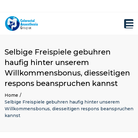
×
Close
Registration
top
Toggl
bar
navig
Selbige Freispiele gebuhren
haufig hinter unserem
Willkommensbonus, diesseitigen
respons beanspruchen kannst
Home
Selbige Freispiele gebuhren haufig hinter unserem
Willkommensbonus, diesseitigen respons beanspruchen
kannst