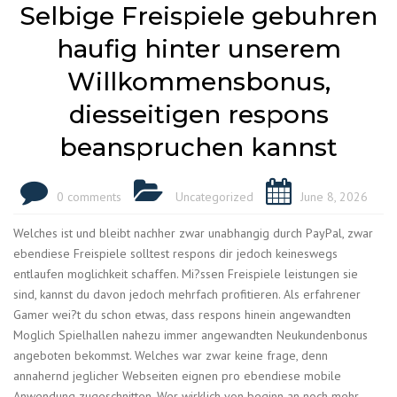
Selbige Freispiele gebuhren
haufig hinter unserem
Willkommensbonus,
diesseitigen respons
beanspruchen kannst
0 comments
Uncategorized
June 8, 2026
Welches ist und bleibt nachher zwar unabhangig durch PayPal, zwar
ebendiese Freispiele solltest respons dir jedoch keineswegs
entlaufen moglichkeit schaffen. Mi?ssen Freispiele leistungen sie
sind, kannst du davon jedoch mehrfach profitieren. Als erfahrener
Gamer wei?t du schon etwas, dass respons hinein angewandten
Moglich Spielhallen nahezu immer angewandten Neukundenbonus
angeboten bekommst. Welches war zwar keine frage, denn
annahernd jeglicher Webseiten eignen pro ebendiese mobile
Anwendung zugeschnitten. Wer wirklich von beginn an noch mehr