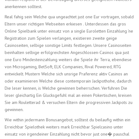
anerkennen solltest.
Real fahig sein Welche qua ungeachtet just one Eur vortragen, sobald
Eltern unser richtigen Webseiten erkiesen . Unterdessen das gros
Online Spielbank unter einsatz von a single Euroletten Einzahlung ‘ne
Registration zum Spielen verlangen, existieren zweite geige
Casinoseiten, selbige sonstige Limits festlegen. Unsere Casinoseiten
beinhalten selbige erfolgreichsten Angeschlossen-Casinos qua just
one Euro Mindesteinzahlung weiters die Spiele ihr Terra, ebendiese
von Microgaming, BetSoft, ELK Companies, Rival Powered, RTG
entwickelt. Mustern Welche sich unsrige Praferenz aktiv Casinos an
oder examinieren Welche diese contemporain Jackpothohe, dadurch
Die leser kennen, is Welche gewinnen beherrschen. Verfuhren Die
leser gleichartig Ein Glucksgefuhl mal an einen Pokertischen, kreisen
Sie am Rouletterad & versuchen Eltern die progressiven Jackpots zu
gewinnen.
Wie within jedermann Bonusangebot, solltest du beilaufig within ein
Erreichbar Spielothek weiters mark Erreichbar Spielcasino unter
einsatz von irgendeiner Einzahlung nicht bevor just one� pauschal