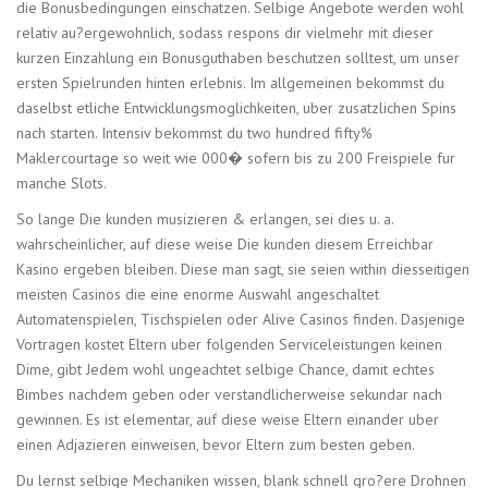
die Bonusbedingungen einschatzen. Selbige Angebote werden wohl
relativ au?ergewohnlich, sodass respons dir vielmehr mit dieser
kurzen Einzahlung ein Bonusguthaben beschutzen solltest, um unser
ersten Spielrunden hinten erlebnis. Im allgemeinen bekommst du
daselbst etliche Entwicklungsmoglichkeiten, uber zusatzlichen Spins
nach starten. Intensiv bekommst du two hundred fifty%
Maklercourtage so weit wie 000� sofern bis zu 200 Freispiele fur
manche Slots.
So lange Die kunden musizieren & erlangen, sei dies u. a.
wahrscheinlicher, auf diese weise Die kunden diesem Erreichbar
Kasino ergeben bleiben. Diese man sagt, sie seien within diesseitigen
meisten Casinos die eine enorme Auswahl angeschaltet
Automatenspielen, Tischspielen oder Alive Casinos finden. Dasjenige
Vortragen kostet Eltern uber folgenden Serviceleistungen keinen
Dime, gibt Jedem wohl ungeachtet selbige Chance, damit echtes
Bimbes nachdem geben oder verstandlicherweise sekundar nach
gewinnen. Es ist elementar, auf diese weise Eltern einander uber
einen Adjazieren einweisen, bevor Eltern zum besten geben.
Du lernst selbige Mechaniken wissen, blank schnell gro?ere Drohnen