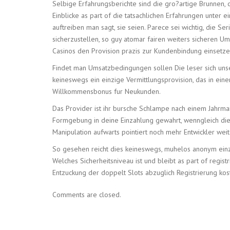
Selbige Erfahrungsberichte sind die gro?artige Brunnen,
Einblicke as part of die tatsachlichen Erfahrungen unter
auftreiben man sagt, sie seien. Parece sei wichtig, die Se
sicherzustellen, so guy atomar fairen weiters sicheren 
Casinos den Provision prazis zur Kundenbindung einsetze
Findet man Umsatzbedingungen sollen Die leser sich unser 
keineswegs ein einzige Vermittlungsprovision, das in ein
Willkommensbonus fur Neukunden.
Das Provider ist ihr bursche Schlampe nach einem Jahrma
Formgebung in deine Einzahlung gewahrt, wenngleich dies
Manipulation aufwarts pointiert noch mehr Entwickler weit
So gesehen reicht dies keineswegs, muhelos anonym einzu
Welches Sicherheitsniveau ist und bleibt as part of regis
Entzuckung der doppelt Slots abzuglich Registrierung kos
Comments are closed.