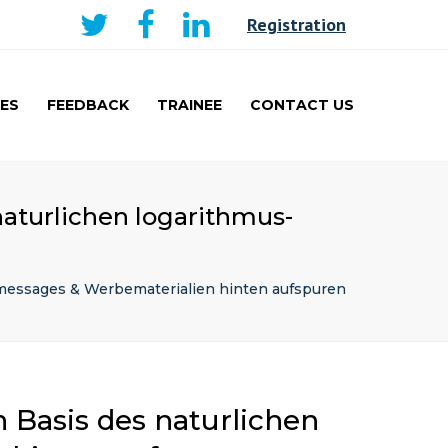
×
Registration
ES
FEEDBACK
TRAINEE
CONTACT US
AKER
CURRICULUM AND
LEARNING
TRAINEE
 naturlichen logarithmus-
PRESENTATIONS PRIZE
WINNERS
TRAVEL FELLOWSHIP
il messages & Werbematerialien hinten aufspuren
n Basis des naturlichen