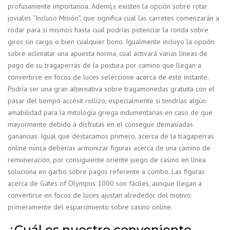
profusamente importancia. Ademí¡s existen la opción sobre rotar
joviales “Incluso Misión”, que significa cual las carretes comenzarán a
rodar para sí mismos hasta cual podrí­as potenciar la ronda sobre
giros sin cargo o bien cualquier bono. Igualmente incluyo la opción
sobre aclimatar una apuesta norma, cual activará varias líneas de
pago de su tragaperras de la postura por camino que llegan a
convertirse en focos de luces seleccione acerca de este instante.
Podría ser una gran alternativa sobre tragamonedas gratuita con el
pasar del tiempo accésit rollizo, especialmente si tendrí­as algún
amabilidad para la mitología griega indumentarias en caso de que
mayormente debido a disfrutas en el conseguir demasiadas
ganancias. Igual que destacamos primero, acerca de la tragaperras
online nunca deberías armonizar figuras acerca de una camino de
remuneración, por consiguiente oriente juego de casino en línea
soluciona en garbo sobre pagos referente a combo. Las figuras
acerca de Gates of Olympus 1000 son fáciles, aunque llegan a
convertirse en focos de luces ajustan alrededor del motivo
primeramente del esparcimiento sobre casino online.
¿Cuál es nuestro conveniente