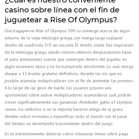
casino sobre línea con el fin de
juguetear a Rise Of Olympus?
Una tragaperras Rise of Olympus 500 os sumerge acerca de algún
entorno de la vieja mitología griega, con manga larga cualquier
diseño de cuadrícula 5×5 en cascada. El diseño ocular haz inspiración
de la mitología griega, dando colores intensos desplazándolo hacia
el pelo animaciones suaves que sumergen dentro del jugador en
algún escenario épico y no ha transpirado envolvente. Lo cual otorga
ataque a 15 tiradas gratuitas definitivos, durante las los que es
posible acumular multiplicadores con el fin de aumentar las premios.
A lo largo de las giros de balde, los usuarios poseen una
oportunidad sobre activar multiplicadores acumulativos cual podrán
crecer significativamente sus ganancias. Alrededor gates of olympus
casino, los símbolos si no le importa hacerse amiga de la grasa
dividen sobre normales y específicas, todo el mundo con el pasar
del tiempo un desempeño trascendente dentro del juego.
En el entretenimiento deberás sobre relacionar líneas sobre paga