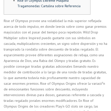
Rise of Olympus Extreme Maquina
Tragamonedas: Cartulina sobre Referencia
Rise of Olympus provee una volatilidad la más superior reflejada
acerca de todo impulso, en donde leerás sobre como ganar premios
mayúsculos con el pasar del tiempo poca repetición. Wild Drop
Multiplier sobre Inspired puedo gustarte con sus símbolos en
cascada, multiplicadores crecientes, un signo sobre dispersión y no ha
transpirado la rondalla sobre descuento de tiradas regalado.
El
esparcimiento provee diferentes asignaciones de rebaja, como una
Apariencia de Dios, una Rabia del Olimpo y tiradas gratuito. Es
posible conseguir tiradas gratuitas adicionales llenando nuestro
medidor de contribución a lo largo de una ronda de tiradas gratuitas,
lo que aumenta todavía más profusamente nuestro capacidad de
sacar enormes premios. Rise of Olympus Origins ofrece la variacií³n
de emocionantes funciones sobre descuento, incluyendo
intervenciones divinas para dioses, ganancias referente a cascada y
tiradas regalado joviales enormes modificadores. En Rise of
Olympus Origins de los creadores Play’n GO slots sin cargo, las