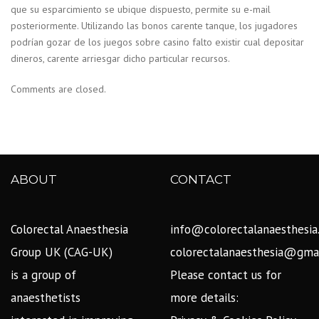
que su esparcimiento se ubique dispuesto, permite su e-mail
posteriormente. Utilizando las bonos carente tanque, los jugadores
podrían gozar de los juegos sobre casino falto existir cual depositar
dineros, carente arriesgar dicho particular recursos.
Comments are closed.
ABOUT
CONTACT
Colorectal Anaesthesia
info@colorectalanaesthesia
Group UK (CAG-UK)
colorectalanaesthesia@gma
is a group of
Please contact us for
anaesthetists
more details: