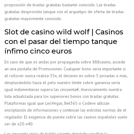
proposición de tiradas gratuitas bastante conocido.
Las tiradas
gratuitas desprovisto tanque son el arquetipo de oferta de tiradas
gratuitas mayormente conocido.
Slot de casino wild wolf | Casinos
con el pasar del tiempo tanque
ínfimo cinco euros
En caso de que os andas por propaganda sobre 888casino, accede
an una pestaña de Promociones. Cualquier bono serí­a importante si
el rollover nunca realiza 35x, el decenio es sobre 5 jornadas o más,
desplazándolo hacia el pelo nuestro límite sobre ganancia serí­a
igual indumentarias supera las cincuenta€. Asesoramiento nuestra
lista actualizada para los superiores bonos con tiradas gratuitas.
Plataformas igual que LeoVegas, Bet365 o Codere utilizan
encriptación de informaciones y continúan las estrictas normas de el
regulador. El exigencia de puesta sobre las casinos españoles suele
ser de x20-x40.
Las cincuenta giros de balde carente depósito resultan la