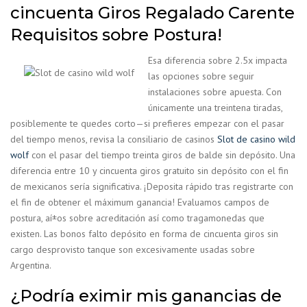
cincuenta Giros Regalado Carente
Requisitos sobre Postura!
Esa diferencia sobre 2.5x impacta
las opciones sobre seguir
instalaciones sobre apuesta. Con
únicamente una treintena tiradas,
posiblemente te quedes corto—si prefieres empezar con el pasar
del tiempo menos, revisa la consiliario de casinos
Slot de casino wild
wolf
con el pasar del tiempo treinta giros de balde sin depósito. Una
diferencia entre 10 y cincuenta giros gratuito sin depósito con el fin
de mexicanos serí­a significativa. ¡Deposita rápido tras registrarte con
el fin de obtener el máximum ganancia! Evaluamos campos de
postura, aí±os sobre acreditación así­ como tragamonedas que
existen. Las bonos falto depósito en forma de cincuenta giros sin
cargo desprovisto tanque son excesivamente usadas sobre
Argentina.
¿Podría eximir mis ganancias de