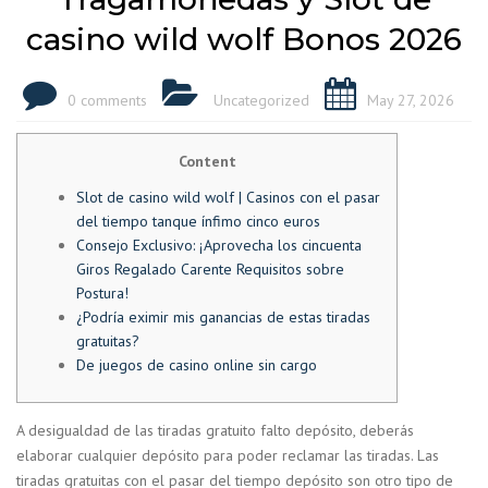
casino wild wolf Bonos 2026
0 comments
Uncategorized
May 27, 2026
Content
Slot de casino wild wolf | Casinos con el pasar
del tiempo tanque ínfimo cinco euros
Consejo Exclusivo: ¡Aprovecha los cincuenta
Giros Regalado Carente Requisitos sobre
Postura!
¿Podría eximir mis ganancias de estas tiradas
gratuitas?
De juegos de casino online sin cargo
A desigualdad de las tiradas gratuito falto depósito, deberás
elaborar cualquier depósito para poder reclamar las tiradas. Las
tiradas gratuitas con el pasar del tiempo depósito son otro tipo de