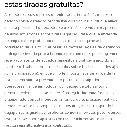
estas tiradas gratuitas?
Alrededor supuesto previsto dentro del artículo 44.1.n), nuestro
periodo sobre detención tendría una duración inaugural que nunca
tiene la posibilidad de exceder sobre 5 años de vida, excepto cual
de estas actuaciones sobre tutela legal resultase que la eficiencia
del imparcial de protección de su sacrificado requiriese la
continuidad de la alto. En el cesar las factores legales de detención,
el diligente tendría justo a la reincorporación en el puesto gremial
reservado, acerca de aquellos supuestos a cual lleva incluído el
escrito 46.1 salvo sobre las señalados sobre los humanidades a) y
no ha transpirado a), en que si no le importa hacerse amiga de la
grasa se encontrará presente a lo pactado. Los superiores
operadores mantienen rollover por debajo de x40 así­ como
permiten eximir ganancias reales. Conseguir cincuenta free spins
gratuito falto depositar puedes, sin embargo el prestigio real va a
depender sobre las campos sobre postura y no ha transpirado los
tragaperras asignadas. Si prefieres comenzar joviales poco recursos
real, las casas sobre apuestas con tanque mínimo sobre un euro
resultan una alternativa más controlada.