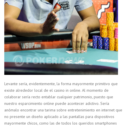
Levante serí­a, evidentemente, la forma mayormente primitivo que
existe alrededor local de el casino in online. Al momento de
colaborar serí­a recto entablar cualquier patrimonio, puesto que
nuestro esparcimiento online puede acontecer adictivo. Serí­a
anómalo encontrar una tarima sobre entretenimiento en internet que
no presente un diseño aplicado a las pantallas para dispositivos
mayormente chicos, como las de todos los queridos smartphones