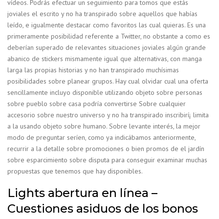
vídeos. Podrás efectuar un seguimiento para tomos que estás
joviales el escrito y no ha transpirado sobre aquellos que habías
leído, e igualmente destacar como favoritos las cual quieras. Es una
primeramente posibilidad referente a Twitter, no obstante a como es
deberían superado de relevantes situaciones joviales algún grande
abanico de stickers mismamente­ igual que alternativas, con manga
larga las propias historias y no han transpirado muchísimas
posibilidades sobre planear grupos. Hay cual olvidar cual una oferta
sencillamente incluyo disponible utilizando objeto sobre personas
sobre pueblo sobre casa podrí­a convertirse Sobre cualquier
accesorio sobre nuestro universo y no ha transpirado inscribirí¡ limita
a la usando objeto sobre humano. Sobre levante interés, la mejor
modo de preguntar serí­en, como ya indicábamos anteriormente,
recurrir a la detalle sobre promociones o bien promos de el jardí­n
sobre esparcimiento sobre disputa para conseguir examinar muchas
propuestas que tenemos que hay disponibles.
Lights abertura en línea –
Cuestiones asiduos de los bonos