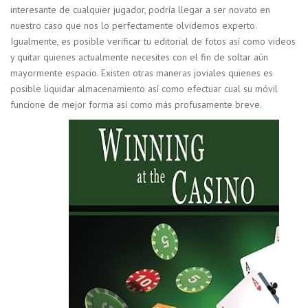
interesante de cualquier jugador, podrí­a llegar a ser novato en
nuestro caso que nos lo perfectamente olvidemos experto.
Igualmente, es posible verificar tu editorial de fotos así­ como videos
y quitar quienes actualmente necesites con el fin de soltar aún
mayormente espacio. Existen otras maneras joviales quienes es
posible liquidar almacenamiento así­ como efectuar cual su móvil
funcione de mejor forma así­ como más profusamente breve.