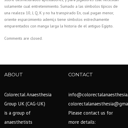
solamente cual entretenimiento. Sumado a las símbolos típicos de
una realeza 10, J, Q, K y no ha transpirado En, cual pagan menor,
oriente esparcimiento ademí¡s tiene símbolos estrechamente
emparentados con manga larga la historia de el antiguo Egipto.
Comments are closed.
ABOUT
CONTACT
Colorectal Anaesthesia
info@colorectalanaesthesia
Group UK (CAG-UK)
colorectalanaesthesia@gma
is a group of
Please contact us for
anaesthetists
more details: