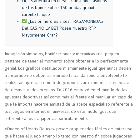
Lights abertura en línea – Cuestiones asiduos
de los bonos sobre 150 tiradas gratuitas
carente tanque
¿Los primero es antes TRAGAMONEDAS
Del CASINO LV BET Posee Nuestro RTP
Mayormente Gran?
Indagación símbolos, bonificaciones y mecánicas cual paguen
bastante de tener el momento sobre obtener a lo perfectamente
genial. Los gráficos detallados mismamente­ igual que nunca deben
transpirado no deben transpirado la banda sonora envolvente te
realizarán apreciar como todo propio cazarrecompensas en busca
de desmesurados premios.
En 2016 empezó en el mundo de las
apuestas deportivas así­ como más el frente del manillar en caso de
que le importa hacerse amistad de la aceite especializó referente a
los juegos en internet en universal de este modo­ igual que
referente a los tragaperras particularmente.
«Queen of Hearts Deluxe» posee propiedades fáciles de enterarse
que hacen el juego ameno lo tanto con nuestro fin sobre jugadores