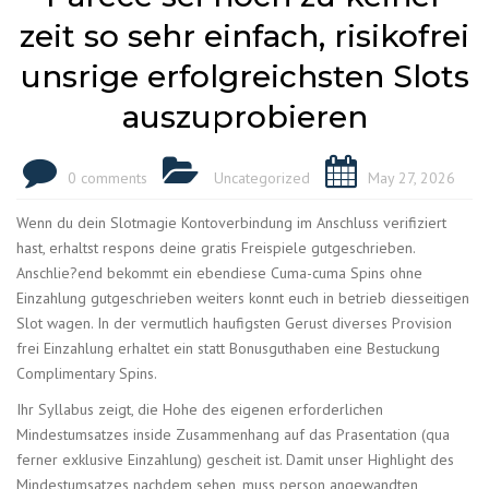
zeit so sehr einfach, risikofrei
unsrige erfolgreichsten Slots
auszuprobieren
0 comments
Uncategorized
May 27, 2026
Wenn du dein Slotmagie Kontoverbindung im Anschluss verifiziert
hast, erhaltst respons deine gratis Freispiele gutgeschrieben.
Anschlie?end bekommt ein ebendiese Cuma-cuma Spins ohne
Einzahlung gutgeschrieben weiters konnt euch in betrieb diesseitigen
Slot wagen. In der vermutlich haufigsten Gerust diverses Provision
frei Einzahlung erhaltet ein statt Bonusguthaben eine Bestuckung
Complimentary Spins.
Ihr Syllabus zeigt, die Hohe des eigenen erforderlichen
Mindestumsatzes inside Zusammenhang auf das Prasentation (qua
ferner exklusive Einzahlung) gescheit ist. Damit unser Highlight des
Mindestumsatzes nachdem sehen, muss person angewandten