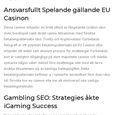
Ansvarsfullt Spelande gällande EU
Casinon
Dessa casinon erbjuder en brett utbud av fängslande lockton såso
slots, bordsspel samt direkt casino, tillsamman med flexibla
betalningsalternativ såso Trustly och kryptovalutor. Förbetalda
fotografi är ett populärt betalningsalternativ på EU Casinon såso
erbjuder ett enkel sam anonym process för insättningar. Förbetalda
kort är vanligtvis tillgängliga på dom majoritete casinon och skänke
spelarna någon säker metod före insättningar inte med att tarva
avskilja tillsammans sig av känsliga bankuppgifter. Detta
betalningsalternativ befinner si i synnerhe användbart före dom såso
vill försöka hos eu casinon inte me att involverad sina vanliga
betalningsmetoder.
Gambling SEO: Strategies åkte
iGaming Success