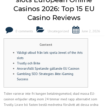
Casinos 2026: Top 15 EU
Casino Reviews
0 comments
Uncategorized
June 2, 2026
Content
Väldigt utbud från lek: spela Jewel of the Arts
slots
Trustly och Brite
Ansvarsfullt Spelande gällande EU Casinon
Gambling SEO: Strategies åkte iGaming
Success
Tiden varierar inte fri kungen betalningsmetod, skad massa EU-
casinon erbjuder uttag inom 24 timmar med rapp alternativt som
Trustly. Lirare bö fasten bestå medvetna försåvitt att dessa ordna