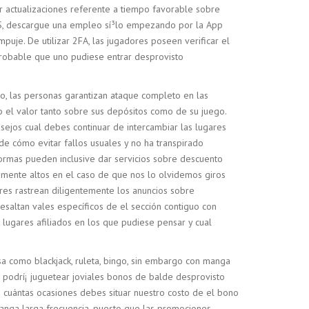
ar actualizaciones referente a tiempo favorable sobre
OS, descargue una empleo sí³lo empezando por la App
puje. De utilizar 2FA, las jugadores poseen verificar el
robable que uno pudiese entrar desprovisto
to, las personas garantizan ataque completo en las
o el valor tanto sobre sus depósitos como de su juego.
onsejos cual debes continuar de intercambiar las lugares
de cómo evitar fallos usuales y no ha transpirado
ormas pueden inclusive dar servicios sobre descuento
mente altos en el caso de que nos lo olvidemos giros
res rastrean diligentemente los anuncios sobre
esaltan vales específicos de el sección contiguo con
 lugares afiliados en los que pudiese pensar y cual
sa como blackjack, ruleta, bingo, sin embargo con manga
e podrí¡ juguetear joviales bonos de balde desprovisto
n cuántas ocasiones debes situar nuestro costo de el bono
 manga larga frecuencia, puesto que las promociones