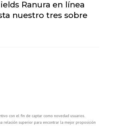
ields Ranura en línea
ta nuestro tres sobre
ntivo con el fin de captar como novedad usuarios.
a relación superior para encontrar la mejor proposición