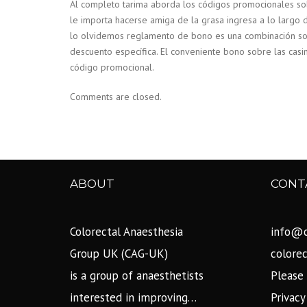
Al completo tarima aborda los códigos promocionales sob
le importa hacerse amiga de la grasa ingresa a lo largo 
lo olvidemos reglamento de bono es una combinación sola
descuento específica. El conveniente bono sobre las casino
código promocional.
Comments are closed.
ABOUT
CONT
Colorectal Anaesthesia
info@c
Group UK (CAG-UK)
colore
is a group of anaesthetists
Please 
interested in improving…
Privacy