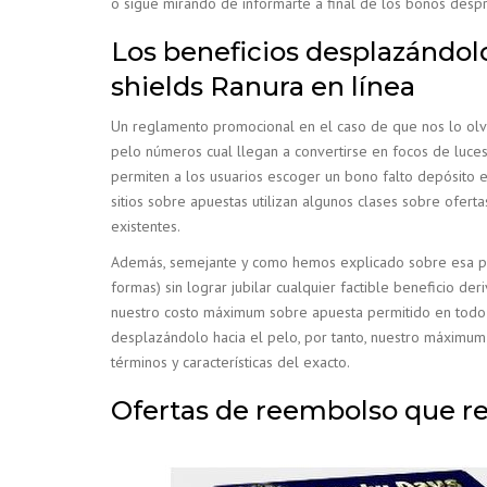
o sigue mirando de informarte a final de los bonos despr
Los beneficios desplazándolo
shields Ranura en línea
Un reglamento promocional en el caso de que nos lo olvi
pelo números cual llegan a convertirse en focos de luces 
permiten a los usuarios escoger un bono falto depósito e
sitios sobre apuestas utilizan algunos clases sobre ofer
existentes.
Además, semejante y como hemos explicado sobre esa pla
formas) sin lograr jubilar cualquier factible beneficio d
nuestro costo máximum sobre apuesta permitido en todo 
desplazándolo hacia el pelo, por tanto, nuestro máximum 
términos y características del exacto.
Ofertas de reembolso que r