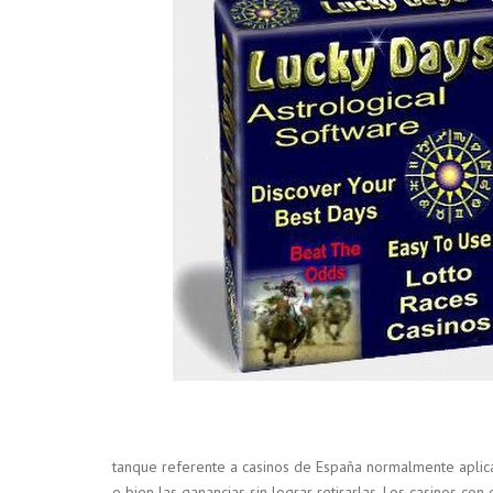
tanque referente a casinos de España normalmente aplicar
o bien las ganancias sin lograr retirarlas. Los casinos 