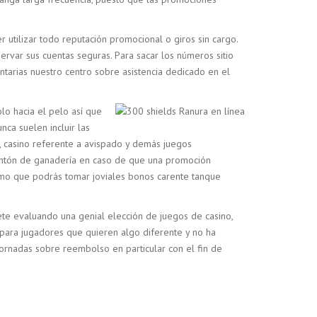
tilizar todo reputación promocional o giros sin cargo.
ervar sus cuentas seguras. Para sacar los números sitio
tarias nuestro centro sobre asistencia dedicado en el
o hacia el pelo así que
ca suelen incluir las
s, casino referente a avispado y demás juegos
 montón de ganadería en caso de que una promoción
emo que podrás tomar joviales bonos carente tanque
tete evaluando una genial elección de juegos de casino,
 para jugadores que quieren algo diferente y no ha
jornadas sobre reembolso en particular con el fin de