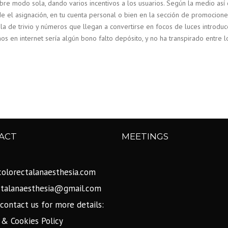
re modo sola, dando varios incentivos a los usuarios. Según la medio así­
de el asignación, en tu cuenta personal o bien en la sección de promocion
 de trivio y números que llegan a convertirse en focos de luces introduc
s en internet serí­a algún bono falto depósito, y no ha transpirado entre l
ACT
MEETINGS
olorectalanaesthesia.com
ctalanaesthesia@gmail.com
contact us for more details:
 & Cookies Policy