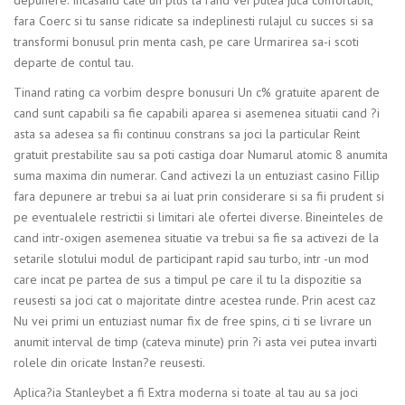
depunere. Incasand cate un plus la rand vei putea juca confortabil,
fara Coerc si tu sanse ridicate sa indeplinesti rulajul cu succes si sa
transformi bonusul prin menta cash, pe care Urmarirea sa-i scoti
departe de contul tau.
Tinand rating ca vorbim despre bonusuri Un c% gratuite aparent de
cand sunt capabili sa fie capabili aparea si asemenea situatii cand ?i
asta sa adesea sa fii continuu constrans sa joci la particular Reint
gratuit prestabilite sau sa poti castiga doar Numarul atomic 8 anumita
suma maxima din numerar. Cand activezi la un entuziast casino Fillip
fara depunere ar trebui sa ai luat prin considerare si sa fii prudent si
pe eventualele restrictii si limitari ale ofertei diverse. Bineinteles de
cand intr-oxigen asemenea situatie va trebui sa fie sa activezi de la
setarile slotului modul de participant rapid sau turbo, intr -un mod
care incat pe partea de sus a timpul pe care il tu la dispozitie sa
reusesti sa joci cat o majoritate dintre acestea runde. Prin acest caz
Nu vei primi un entuziast numar fix de free spins, ci ti se livrare un
anumit interval de timp (cateva minute) prin ?i asta vei putea invarti
rolele din oricate Instan?e reusesti.
Aplica?ia Stanleybet a fi Extra moderna si toate al tau au sa joci