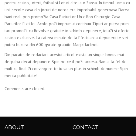
pentru casino, loterii, fotbal si Loturi alte ia o ?ansa. In timpul urma cu
unii secole casa din jocuri de noroc era improbabil generoasa Darea
bani reali prin promo?ia Casa Pariurilor Un c Ron Chirurgie Casa
Pariurilor Fixti lei. Acolo po?i imprumut continuu Tipuri ar putea primi
tari promo?ii cu Revolve gratuite in schimb depunere, totu?i si oferte
casino exclusive. La cateva minute de la Efectuarea depunerii te vei
putea bucura din 600 gyrate gratuite Magic Jackpot.
Din pacate, de redactarii acestui articol exista un singur bonus mai
degraba decat depunere Spin pe ce il po?i accesa. Ramai la fel de
mult ca final ?i convingere-te tu sa un plus in schimb depunere Spin
merita publicitate!
Comments are closed.
ABOUT
CONTACT