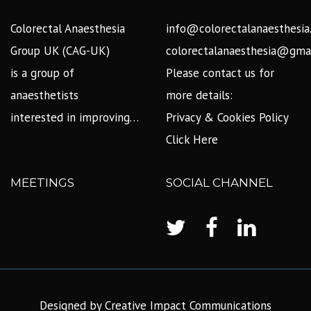
Colorectal Anaesthesia
info@colorectalanaesthesia
Group UK (CAG-UK)
colorectalanaesthesia@gma
is a group of
Please contact us for
anaesthetists
more details:
interested in improving…
Privacy & Cookies Policy
Click Here
MEETINGS
SOCIAL CHANNEL
Designed by Creative Impact Communications