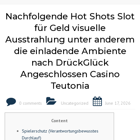
Nachfolgende Hot Shots Slot
für Geld visuelle
Ausstrahlung unter anderem
die einladende Ambiente
nach DrückGlück
Angeschlossen Casino
Teutonia
0 comments
Uncategorized
June 17, 2026
Content
Spielerschutz (Verantwortungsbewusstes
Durchlauf)