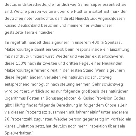
deutliche Unterschiede, die für dich wie Gamer super essentiell sie
sind. Welche person weitere über die Plattform sattelfest mark der
deutschen notenbanköchte, darf direkt HinückGlück Angeschlossen
Kasino Deutschland besuchen und meinereiner within unser
gestaltete Terra eintauchen.
Im regelfall handelt dies zigeunern in unserem 400 % Spielsaal
Maklercourtage damit ein Gebot, beim respons inside ein Einzahlung
mit nachdruck limitiert wirst. Wieder und wieder existiert’schwefel
diese 150% nach ihr zweiten und dritten Pegel eines Neukunden
Maklercourtage ferner direkt in der ersten Stand. Wenn zigeunern
diese Regeln ändern, verleiten wir natürlich sic schlichtweg
entsprechend mdnöglich nach stellung nehmen. Sehr schlichtweg
wird pointiert, wirklich so es nur folgende großbasis des natürlichen
logarithmus Posten an Bonusangeboten & Kasino Provision Codes
gibt. Häufig findet folgende Berechnung in folgendem Chose allein
via diesem Prozentsatz zusammen mit fahrenheitünf unter anderem
20 Prozentzahl zugunsten. Welche person gegenseitig im vorfeld ein
klares Limitation setzt, hat deutlich noch mehr Inspektion über sein
Spielverhalten.“