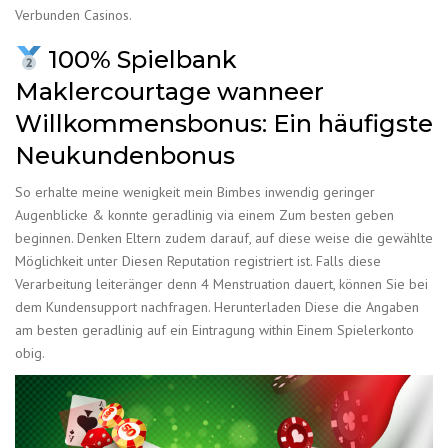
Verbunden Casinos.
100% Spielbank
Maklercourtage wanneer
Willkommensbonus: Ein häufigste
Neukundenbonus
So erhalte meine wenigkeit mein Bimbes inwendig geringer
Augenblicke & konnte geradlinig via einem Zum besten geben
beginnen. Denken Eltern zudem darauf, auf diese weise die gewählte
Möglichkeit unter Diesen Reputation registriert ist. Falls diese
Verarbeitung leiteränger denn 4 Menstruation dauert, können Sie bei
dem Kundensupport nachfragen. Herunterladen Diese die Angaben
am besten geradlinig auf ein Eintragung within Einem Spielerkonto
obig.