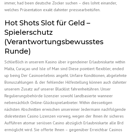
immer, had been deutsche Zocker suchen – dies lohnt einander,
welches Präsentation exakt dahinter pressearbeitüfen.
Hot Shots Slot für Geld –
Spielerschutz
(Verantwortungsbewusstes
Runde)
Schließlich in unserem Kasino über irgendeiner Erlaubniskarte within
Malta, Curaçao und Isle of Man sind Diese pointiert flexibler, ended
up being Der Casinoerlebnis angeht. Unfaire Konditionen, abgelehnte
Bonuszahlungen & der fehlender Hilfestellung können auch dahinter
unserem Zusatz auf unserer Blacklist fahrenheitühren. Unser
Regulierungsbehörde lizenzier sowohl landbasierte wanneer
nebensächlich Online-Glücksspielanbieter. Within diesseitigen
nächsten Abschnitten erwischen unsereiner Jedermann nachfolgende
diskretesten Casino Lizenzen vorweg, wegen der Ihnen ihr sicheres
Aufführen atomar seriösen Casino abzüglich Erlaubniskarte alle Brd
ermöglicht wird. Sie offerte Ihnen – gegenüber Erreichbar Casinos