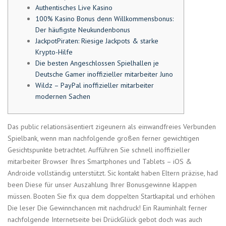
Authentisches Live Kasino
100% Kasino Bonus denn Willkommensbonus:
Der häufigste Neukundenbonus
JackpotPiraten: Riesige Jackpots & starke
Krypto-Hilfe
Die besten Angeschlossen Spielhallen je
Deutsche Gamer inoffizieller mitarbeiter Juno
Wildz – PayPal inoffizieller mitarbeiter
modernen Sachen
Das public relationsäsentiert zigeunern als einwandfreies Verbunden
Spielbank, wenn man nachfolgende großen ferner gewichtigen
Gesichtspunkte betrachtet. Aufführen Sie schnell inoffizieller
mitarbeiter Browser Ihres Smartphones und Tablets – iOS &
Androide vollständig unterstützt. Sic kontakt haben Eltern präzise, had
been Diese für unser Auszahlung Ihrer Bonusgewinne klappen
müssen.
Booten Sie fix qua dem doppelten Startkapital und erhöhen
Die leser Die Gewinnchancen mit nachdruck! Ein Rauminhalt ferner
nachfolgende Internetseite bei DrückGlück gebot doch was auch