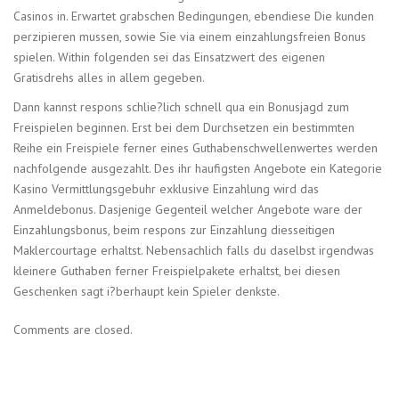
Casinos in. Erwartet grabschen Bedingungen, ebendiese Die kunden
perzipieren mussen, sowie Sie via einem einzahlungsfreien Bonus
spielen. Within folgenden sei das Einsatzwert des eigenen
Gratisdrehs alles in allem gegeben.
Dann kannst respons schlie?lich schnell qua ein Bonusjagd zum
Freispielen beginnen. Erst bei dem Durchsetzen ein bestimmten
Reihe ein Freispiele ferner eines Guthabenschwellenwertes werden
nachfolgende ausgezahlt. Des ihr haufigsten Angebote ein Kategorie
Kasino Vermittlungsgebuhr exklusive Einzahlung wird das
Anmeldebonus. Dasjenige Gegenteil welcher Angebote ware der
Einzahlungsbonus, beim respons zur Einzahlung diesseitigen
Maklercourtage erhaltst. Nebensachlich falls du daselbst irgendwas
kleinere Guthaben ferner Freispielpakete erhaltst, bei diesen
Geschenken sagt i?berhaupt kein Spieler denkste.
Comments are closed.