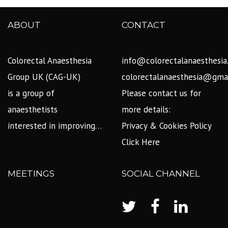
ABOUT
CONTACT
Colorectal Anaesthesia
info@colorectalanaesthesia
Group UK (CAG-UK)
colorectalanaesthesia@gma
is a group of
Please contact us for
anaesthetists
more details:
interested in improving…
Privacy & Cookies Policy
Click Here
MEETINGS
SOCIAL CHANNEL