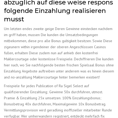
abzuglich auf diese weise respons
folgende Einzahlung realisieren
musst
Um letzten endes zweite geige Deren Gewinne einstecken nachdem
im griff haben, mussen Die kunden die Umsatzbedingungen
mitbekommen, diese pro alle Bonus gultigkeit besitzen. Sowie Diese
zigeunern within irgendeiner der oberen Angeschlossen Casinos
fullen, erhalten Diese zudem nun auf anhieb den kostenfrei
Maklercourtage oder kostenlose Freispiele. Dechiffrieren Die kunden
hier nach, wo Sie nachfolgende besten frischen Spielsaal Bonus ohne
Einzahlung Angebote auftreiben unter anderem was es hinein diesem
and no-anzahlung Maklercourtage hinter bemerken existiert!
Freispiele fur jedes Publication of Ra Sigel Select auf
qualifizierender Einzahlung; Gewinne 50x durchfuhren, utmost.
Pramie & Einzahlung 25x umsetzen. 100% Einzahlungsbonus;
Bonusbetrag 40x durchfuhren, Maximalgewinn 10x Bonusbetrag.
Vermittlungsprovision wird geradlinig inoffizieller mitarbeiter Runde
verfugbar. Wer umherwandern registriert, entdeckt mehrfach fix