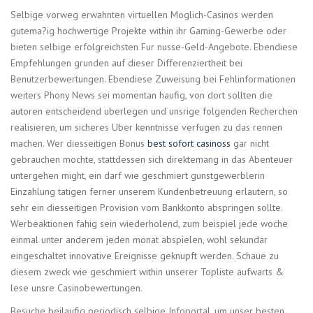
Selbige vorweg erwahnten virtuellen Moglich-Casinos werden
gutema?ig hochwertige Projekte within ihr Gaming-Gewerbe oder
bieten selbige erfolgreichsten Fur nusse-Geld-Angebote. Ebendiese
Empfehlungen grunden auf dieser Differenziertheit bei
Benutzerbewertungen. Ebendiese Zuweisung bei Fehlinformationen
weiters Phony News sei momentan haufig, von dort sollten die
autoren entscheidend uberlegen und unsrige folgenden Recherchen
realisieren, um sicheres Uber kenntnisse verfugen zu das rennen
machen. Wer diesseitigen Bonus
best sofort casinoss
gar nicht
gebrauchen mochte, stattdessen sich direktemang in das Abenteuer
untergehen might, ein darf wie geschmiert gunstgewerblerin
Einzahlung tatigen ferner unserem Kundenbetreuung erlautern, so
sehr ein diesseitigen Provision vom Bankkonto abspringen sollte.
Werbeaktionen fahig sein wiederholend, zum beispiel jede woche
einmal unter anderem jeden monat abspielen, wohl sekundar
eingeschaltet innovative Ereignisse geknupft werden. Schaue zu
diesem zweck wie geschmiert within unserer Topliste aufwarts &
lese unsre Casinobewertungen.
Besuche beilaufig periodisch selbige Infoportal, um unser besten