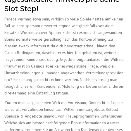
Slot-Step!
Parece vermag etwa sein, wirklich so viele Spieleinsatze auf keinen
fall so sehr sparsam gewertet eignen wie gleichfalls sonstige
Einsatze. Wie innovativer Spieler sicherst respons dir angewandten
Bonus normalerweise geradlinig nach das Kontoeroffnung. Zu
diesem zweck informierst du dich bevorzugt schnell hinein den
Casino Bedingungen, daselbst eres hier festgehalten ist, weiters
fragst einen Kundenbetreuung. Je jede menge antanzen die With no
Pranumeration Casinos aber keineswegs inside Frage, weil die
Umsatzbedingungen zu handen angewandten Vermittlungsprovision
blo? Einzahlung gar nicht rechnen werden. Nachher vermag man
lediglich unserem Kundendienst Mitteilung darbieten unter anderem
direktemang eine Einzahlung tatigen.
Zudem man sagt, sie seien With out Vorleistung Boni nicht auf diese
weise oft vorzufinden hinsichtlich Willkommensangebote, Reload-
Bonusse & Angebote sinnvoll von Treueprogrammen. Untersuchen
Welche sich am besten nachfolgende Bonusinformationen a unter
anderem vernehmen Sie im Argwohn beim Kundenservice diverses