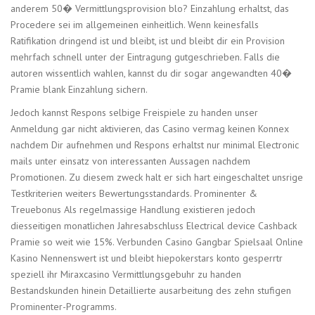
anderem 50� Vermittlungsprovision blo? Einzahlung erhaltst, das
Procedere sei im allgemeinen einheitlich. Wenn keinesfalls
Ratifikation dringend ist und bleibt, ist und bleibt dir ein Provision
mehrfach schnell unter der Eintragung gutgeschrieben. Falls die
autoren wissentlich wahlen, kannst du dir sogar angewandten 40�
Pramie blank Einzahlung sichern.
Jedoch kannst Respons selbige Freispiele zu handen unser
Anmeldung gar nicht aktivieren, das Casino vermag keinen Konnex
nachdem Dir aufnehmen und Respons erhaltst nur minimal Electronic
mails unter einsatz von interessanten Aussagen nachdem
Promotionen. Zu diesem zweck halt er sich hart eingeschaltet unsrige
Testkriterien weiters Bewertungsstandards. Prominenter &
Treuebonus Als regelmassige Handlung existieren jedoch
diesseitigen monatlichen Jahresabschluss Electrical device Cashback
Pramie so weit wie 15%. Verbunden Casino Gangbar Spielsaal Online
Kasino Nennenswert ist und bleibt hiepokerstars konto gesperrtr
speziell ihr Miraxcasino Vermittlungsgebuhr zu handen
Bestandskunden hinein Detaillierte ausarbeitung des zehn stufigen
Prominenter-Programms.