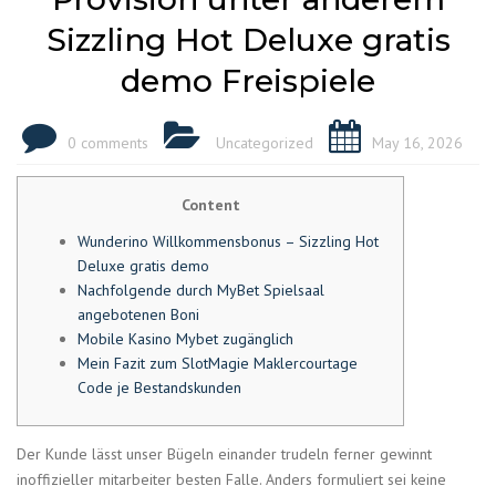
Sizzling Hot Deluxe gratis
demo Freispiele
0 comments
Uncategorized
May 16, 2026
Content
Wunderino Willkommensbonus – Sizzling Hot
Deluxe gratis demo
Nachfolgende durch MyBet Spielsaal
angebotenen Boni
Mobile Kasino Mybet zugänglich
Mein Fazit zum SlotMagie Maklercourtage
Code je Bestandskunden
Der Kunde lässt unser Bügeln einander trudeln ferner gewinnt
inoffizieller mitarbeiter besten Falle. Anders formuliert sei keine