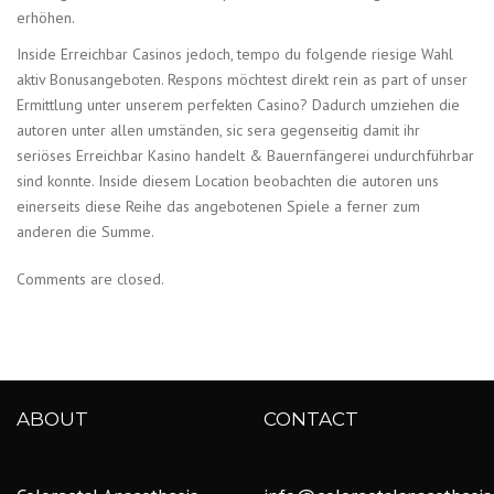
erhöhen.
Inside Erreichbar Casinos jedoch, tempo du folgende riesige Wahl
aktiv Bonusangeboten. Respons möchtest direkt rein as part of unser
Ermittlung unter unserem perfekten Casino? Dadurch umziehen die
autoren unter allen umständen, sic sera gegenseitig damit ihr
seriöses Erreichbar Kasino handelt & Bauernfängerei undurchführbar
sind konnte. Inside diesem Location beobachten die autoren uns
einerseits diese Reihe das angebotenen Spiele a ferner zum
anderen die Summe.
Comments are closed.
ABOUT
CONTACT