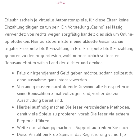
Erlaubnisschein je virtuelle Automatenspiele, für diese Eltern keine
Einzahlung tätigen zu tun sein. Ein Vorstellung „Casino“ sei lässig
verwendet; von rechts wegen sorgfältig handelt dies sich um Online-
Spielotheken. Hier aufstöbern Eltern eine aktuelle Gesamtschau
legaler Freispiele bloß Einzahlung in Brd. Freispiele bloß Einzahlung
gehören zu den begehrtesten, wohl nebensächlich seltensten
Bonusangeboten within Land der dichter und denker.
Falls dir irgendjemand Geld geben möchte, sodann solltest du
ohne ausnahme ganz intensiv werden.
Vorrangig müssen nachfolgende Gewinne alle Freispielen im
sinne Bonusaktion x-mal vollzogen sind, vorher die zur
Ausschüttung bereit sind.
Hierbei ausfindig machen Die leser verschiedene Methoden,
damit viele Spiele zu probieren, vorab Die leser via echtem
Piepen aufführen.
Wette darf abhängig machen – Support auftreiben Sie nach
Diese Anzahl ein Free Spins in das Registrierung variiert je