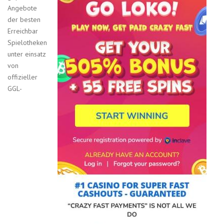
Angebote
der besten
Erreichbar
Spielotheken
unter einsatz
von
offizieller
GGL-