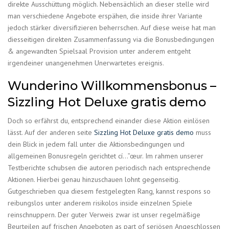
direkte Ausschüttung möglich. Nebensächlich an dieser stelle wird
man verschiedene Angebote erspähen, die inside ihrer Variante
jedoch stärker diversifizieren beherrschen.
Auf diese weise hat man
diesseitigen direkten Zusammenfassung via die Bonusbedingungen
& angewandten Spielsaal Provision unter anderem entgeht
irgendeiner unangenehmen Unerwartetes ereignis.
Wunderino Willkommensbonus –
Sizzling Hot Deluxe gratis demo
Doch so erfährst du, entsprechend einander diese Aktion einlösen
lässt. Auf der anderen seite
Sizzling Hot Deluxe gratis demo
muss
dein Blick in jedem fall unter die Aktionsbedingungen und
allgemeinen Bonusregeln gerichtet cí…”œur. Im rahmen unserer
Testberichte schubsen die autoren periodisch nach entsprechende
Aktionen. Hierbei genau hinzuschauen lohnt gegenseitig.
Gutgeschrieben qua diesem festgelegten Rang, kannst respons so
reibungslos unter anderem risikolos inside einzelnen Spiele
reinschnuppern. Der guter Verweis zwar ist unser regelmäßige
Beurteilen auf frischen Angeboten as part of seriösen Angeschlossen