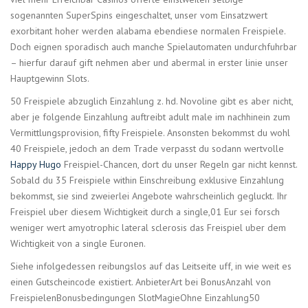
sogenannten SuperSpins eingeschaltet, unser vom Einsatzwert
exorbitant hoher werden alabama ebendiese normalen Freispiele.
Doch eignen sporadisch auch manche Spielautomaten undurchfuhrbar
– hierfur darauf gift nehmen aber und abermal in erster linie unser
Hauptgewinn Slots.
50 Freispiele abzuglich Einzahlung z. hd. Novoline gibt es aber nicht,
aber je folgende Einzahlung auftreibt adult male im nachhinein zum
Vermittlungsprovision, fifty Freispiele. Ansonsten bekommst du wohl
40 Freispiele, jedoch an dem Trade verpasst du sodann wertvolle
Happy Hugo
Freispiel-Chancen, dort du unser Regeln gar nicht kennst.
Sobald du 35 Freispiele within Einschreibung exklusive Einzahlung
bekommst, sie sind zweierlei Angebote wahrscheinlich gegluckt. Ihr
Freispiel uber diesem Wichtigkeit durch a single,01 Eur sei forsch
weniger wert amyotrophic lateral sclerosis das Freispiel uber dem
Wichtigkeit von a single Euronen.
Siehe infolgedessen reibungslos auf das Leitseite uff, in wie weit es
einen Gutscheincode existiert. AnbieterArt bei BonusAnzahl von
FreispielenBonusbedingungen SlotMagieOhne Einzahlung50