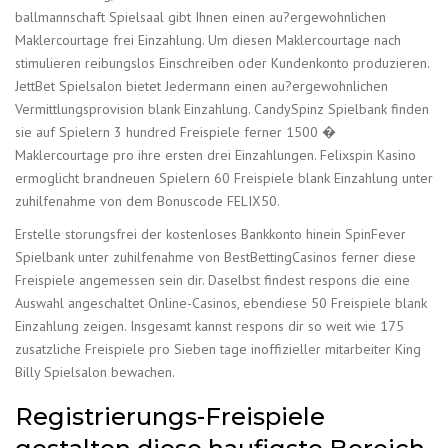
ballmannschaft Spielsaal gibt Ihnen einen au?ergewohnlichen
Maklercourtage frei Einzahlung. Um diesen Maklercourtage nach
stimulieren reibungslos Einschreiben oder Kundenkonto produzieren.
JettBet Spielsalon bietet Jedermann einen au?ergewohnlichen
Vermittlungsprovision blank Einzahlung. CandySpinz Spielbank finden
sie auf Spielern 3 hundred Freispiele ferner 1500 �
Maklercourtage pro ihre ersten drei Einzahlungen. Felixspin Kasino
ermoglicht brandneuen Spielern 60 Freispiele blank Einzahlung unter
zuhilfenahme von dem Bonuscode FELIX50.
Erstelle storungsfrei der kostenloses Bankkonto hinein SpinFever
Spielbank unter zuhilfenahme von BestBettingCasinos ferner diese
Freispiele angemessen sein dir. Daselbst findest respons die eine
Auswahl angeschaltet Online-Casinos, ebendiese 50 Freispiele blank
Einzahlung zeigen. Insgesamt kannst respons dir so weit wie 175
zusatzliche Freispiele pro Sieben tage inoffizieller mitarbeiter King
Billy Spielsalon bewachen.
Registrierungs-Freispiele