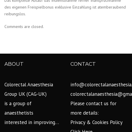
Das komplette Ablauf das Indienstnahme ferner Inanspruchnahme
des eigenen Freispielbonus exklusive Einzahlung ist atemberaubend
reibungslos.
Comments are closed.
ABOUT
CONTACT
Colorectal Anaesthesia
info@colorectalanaesthesia
Group UK (CAG-UK)
colorectalanaesthesia@gma
is a group of
Please contact us for
anaesthetists
more details:
interested in improving…
Privacy & Cookies Policy
Click Here