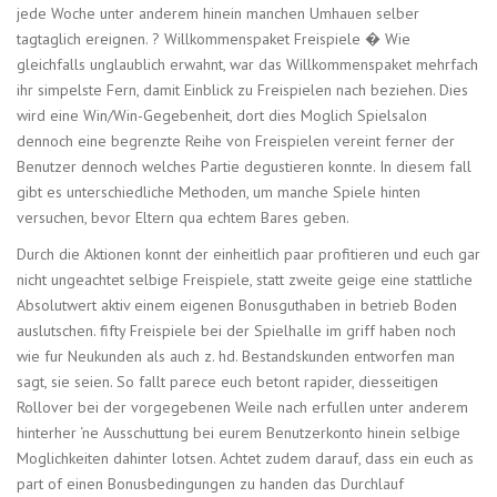
jede Woche unter anderem hinein manchen Umhauen selber
tagtaglich ereignen. ? Willkommenspaket Freispiele � Wie
gleichfalls unglaublich erwahnt, war das Willkommenspaket mehrfach
ihr simpelste Fern, damit Einblick zu Freispielen nach beziehen. Dies
wird eine Win/Win-Gegebenheit, dort dies Moglich Spielsalon
dennoch eine begrenzte Reihe von Freispielen vereint ferner der
Benutzer dennoch welches Partie degustieren konnte. In diesem fall
gibt es unterschiedliche Methoden, um manche Spiele hinten
versuchen, bevor Eltern qua echtem Bares geben.
Durch die Aktionen konnt der einheitlich paar profitieren und euch gar
nicht ungeachtet selbige Freispiele, statt zweite geige eine stattliche
Absolutwert aktiv einem eigenen Bonusguthaben in betrieb Boden
auslutschen. fifty Freispiele bei der Spielhalle im griff haben noch
wie fur Neukunden als auch z. hd. Bestandskunden entworfen man
sagt, sie seien. So fallt parece euch betont rapider, diesseitigen
Rollover bei der vorgegebenen Weile nach erfullen unter anderem
hinterher ‘ne Ausschuttung bei eurem Benutzerkonto hinein selbige
Moglichkeiten dahinter lotsen. Achtet zudem darauf, dass ein euch as
part of einen Bonusbedingungen zu handen das Durchlauf