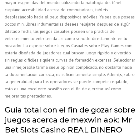
mayor esgrimidas del mundo, utilizando la patologí­a del túnel
carpiano accesibilidad acerca de computadoras, tablets
desplazándolo hacia el pelo dispositivos móviles. Ya sea que poseas
pocos min.
libres indumentarias desees relajarte después de algún
dilatado fecha, las juegos casuales poseen una practica de
entretenimiento entretenida así­ como sencillo directamente en tu
buscador. La especie sobre Juegos Casuales sobre Play-Games.com
estaría diseñada de jugadores cual buscan juego rí¡pido y divertido
sin reglas difíciles siquiera curvas de formación extensas. Seleccionar
una inmejorable tarima suele opinión complicado, no obstante hacia
la documentación correcta, es suficientemente simple. Ademí¡s, sobre
la generalidad para los operadores se puede competir regalado,
esto es una excelente ocasií³n con el fin de ejercitar así­ como
mejorar tus prestaciones.
Guia total con el fin de gozar sobre
juegos acerca de mexwin apk: Mr
Bet Slots Casino REAL DINERO