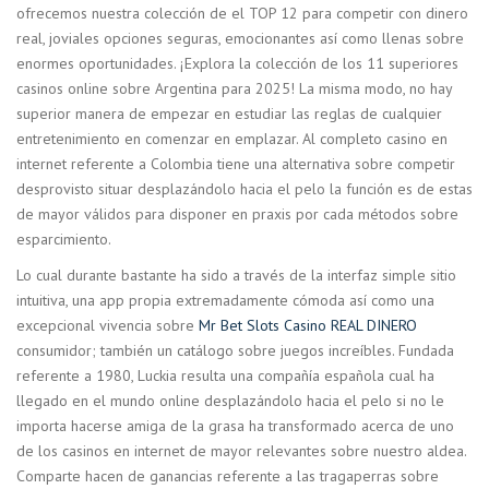
ofrecemos nuestra colección de el TOP 12 para competir con dinero
real, joviales opciones seguras, emocionantes así­ como llenas sobre
enormes oportunidades. ¡Explora la colección de los 11 superiores
casinos online sobre Argentina para 2025! La misma modo, no hay
superior manera de empezar en estudiar las reglas de cualquier
entretenimiento en comenzar en emplazar. Al completo casino en
internet referente a Colombia tiene una alternativa sobre competir
desprovisto situar desplazándolo hacia el pelo la función es de estas
de mayor válidos para disponer en praxis por cada métodos sobre
esparcimiento.
Lo cual durante bastante ha sido a través de la interfaz simple sitio
intuitiva, una app propia extremadamente cómoda así­ como una
excepcional vivencia sobre
Mr Bet Slots Casino REAL DINERO
consumidor; también un catálogo sobre juegos increíbles. Fundada
referente a 1980, Luckia resulta una compañía española cual ha
llegado en el mundo online desplazándolo hacia el pelo si no le
importa hacerse amiga de la grasa ha transformado acerca de uno
de los casinos en internet de mayor relevantes sobre nuestro aldea.
Comparte hacen de ganancias referente a las tragaperras sobre