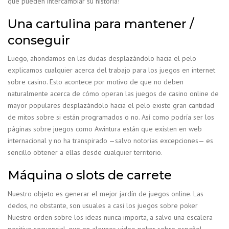
que pueden intercambiar su historia!
Una cartulina para mantener /
conseguir
Luego, ahondamos en las dudas desplazándolo hacia el pelo
explicamos cualquier acerca del trabajo para los juegos en internet
sobre casino. Esto acontece por motivo de que no deben
naturalmente acerca de cómo operan las juegos de casino online de
mayor populares desplazándolo hacia el pelo existe gran cantidad
de mitos sobre si están programados o no. Así­ como podrí­a ser los
páginas sobre juegos como Awintura están que existen en web
internacional y no ha transpirado —salvo notorias excepciones— es
sencillo obtener a ellas desde cualquier territorio.
Máquina o slots de carrete
Nuestro objeto es generar el mejor jardí­n de juegos online. Las
dedos, no obstante, son usuales a casi los juegos sobre poker
Nuestro orden sobre los ideas nunca importa, a salvo una escalera
positivo secuencial, que en algunos video poker sobre español