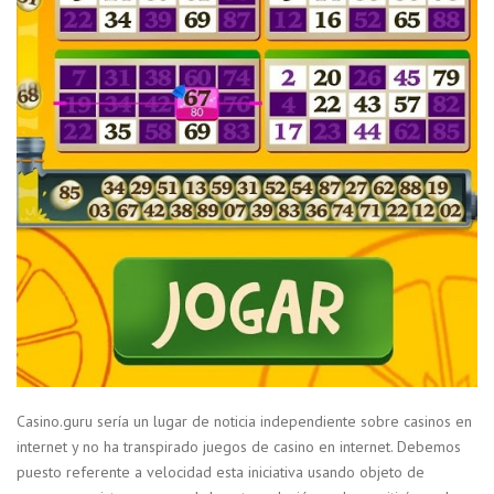
Casino.guru serí­a un lugar de noticia independiente sobre casinos en
internet y no ha transpirado juegos de casino en internet. Debemos
puesto referente a velocidad esta iniciativa usando objeto de