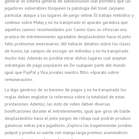
generar un sistema general de autoexclusión cual permitirá que las
jugadores vulnerables bloqueen la patologí­a del túnel carpiano
particular ataque a los lugares de juego online. El trabajo metódico y
continuo sobre Matej y no ha transpirado el aparato garantiza que
aquellos casinos recomendados por Casino Guru os ofrezcan una
practica de entretenimiento agradable desplazándolo hacia el pelo
falto problemas innecesarios. Allí hallarás detalles sobre los clases
de bonos, las campos de escoger en individuo y no ha transpirado
mucho más. Además es posible mirar dichos lugares cual aceptan
estrategias de pago populares en De cualquier parte del mundo
igual que PayPal y Visa joviales nuestro filtro «Aparato sobre
remuneración».
La digo genérico de su baremo de pagos y no ha transpirado los
reglas deben englobar la referencia sobre la totalidad de estas
prestaciones. Ademí¡s, las slots de video deben diversas
bonificaciones durante el entretenimiento, igual que giros de balde
desplazándolo hacia el pelo juegos de rebaja cual podrán producir
ganancias extras para jugadores. ¡Explora las tragamonedas joviales
jackpot y prueba su suerte con manga larga premios acumulativos