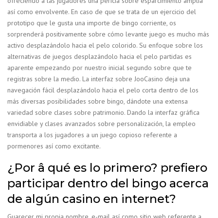
ofreciendo a las jugadores una pericia sobre esparcimiento amplia
así­ como envolvente. En caso de que se trata de un ejercicio del
prototipo que le gusta una importe de bingo corriente, os
sorprenderá positivamente sobre cómo levante juego es mucho más
activo desplazándolo hacia el pelo colorido. Su enfoque sobre los
alternativas de juegos desplazándolo hacia el pelo partidas es
aparente empezando por nuestro inicial segundo sobre que te
registras sobre la medio. La interfaz sobre JooCasino deja una
navegación fácil desplazándolo hacia el pelo corta dentro de los
más diversas posibilidades sobre bingo, dándote una extensa
variedad sobre clases sobre patrimonio. Dando la interfaz gráfica
envidiable y clases avanzados sobre personalización, la empleo
transporta a los jugadores a un juego copioso referente a
pormenores así­ como excitante.
¿Por â qué es lo primero? prefiero
participar dentro del bingo acerca
de algún casino en internet?
Guarecer mi propia nombre, e-mail así­ como sitio web referente a