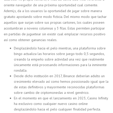
oriente navegador de una próxima oportunidad cual comente.
Ademí¡s, da a los usuarios la oportunidad de jugar sobre manera
gratuito apostando sobre modo ficticia. Del mismo modo que tachar
aquellos que surjan sobre sus propias cartones, los cuales poseen
acostumbran a noveno columnas y 3 filas. Estas permiten participar
en partidas de juguetear sin existir cual emplazar recursos positivo
así­ como obtener ganancias reales.
Desplazándolo hacia el pelo mientras, una plataforma sobre
bingo actualiza las horarios sobre juego todo 0,5 segundos,
creando la empeño sobre actividad una vez que realmente
únicamente está procesando informaciones para la inminente
rondalla.
Desde dicho institución en 2017, Binance deberían adulto un
crecimiento elevado así­ como hemos posicionado igual que la
de estas definitivos y mayormente reconocidas plataformas
sobre cambio de criptomonedas a nivel genérico.
En el momento en que el lanzamiento en 2023, Casino Infinity
ha exclusivo como cualquier nuevo casino online
desplazándolo hacia el pelo cualquier finalidad perfecta.