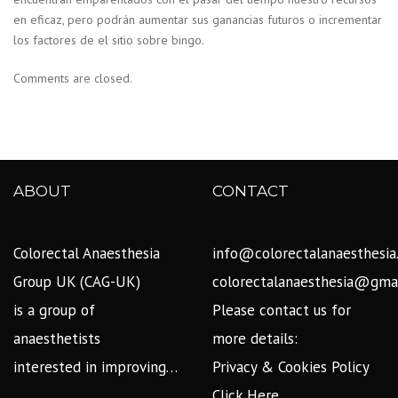
en eficaz, pero podrán aumentar sus ganancias futuros o incrementar
los factores de el sitio sobre bingo.
Comments are closed.
ABOUT
CONTACT
Colorectal Anaesthesia
info@colorectalanaesthesia
Group UK (CAG-UK)
colorectalanaesthesia@gma
is a group of
Please contact us for
anaesthetists
more details:
interested in improving…
Privacy & Cookies Policy
Click Here