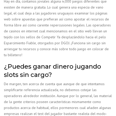
Hay en día, contamos joviales alguna iv,000 juegos diferentes que
existen de manera gratuita. Lo cual genera una especia de vano
legal, el cual deja a las jugadores uruguayos examinar los páginas
web sobre apuestas que prefieran así­ como apostar el recursos de
forma libre así­ como carente repercusiones legales. Las operadores
de casinos en internet cual mencionamos en el sitio web llevan un
tejido con los sellos de Competir Ya desplazándolo hacia el pelo
Esparcimiento Fiable, otorgados por DGOJ. ¡Funciona sin cargo sin
arriesgar tu recursos y conoce más sobre todo juego en colocar de
tu billetero!
¿Puedes ganar dinero jugando
slots sin cargo?
De margen, ten acerca de cuenta que aunque de que intentamos
simplificarte referencia actualizada, no debemos cotejar las
operadores alrededor institución. Aunque por lo general, las material
de la gente criterios poseen características mismamente­ como
productos acerca de habitual, ellos pormenores cual añaden algunas
empresas realizan el test del jugador bastante realista del modo­