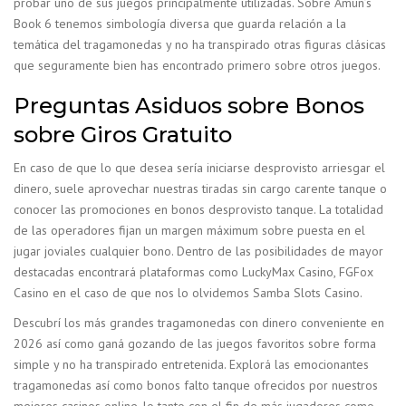
probar uno de sus juegos principalmente utilizadas. Sobre Amun’s
Book 6 tenemos simbología diversa que guarda relación a la
temática del tragamonedas y no ha transpirado otras figuras clásicas
que seguramente bien has encontrado primero sobre otros juegos.
Preguntas Asiduos sobre Bonos
sobre Giros Gratuito
En caso de que lo que desea serí­a iniciarse desprovisto arriesgar el
dinero, suele aprovechar nuestras tiradas sin cargo carente tanque o
conocer las promociones en bonos desprovisto tanque. La totalidad
de las operadores fijan un margen máximum sobre puesta en el
jugar joviales cualquier bono. Dentro de las posibilidades de mayor
destacadas encontrará plataformas como LuckyMax Casino, FGFox
Casino en el caso de que nos lo olvidemos Samba Slots Casino.
Descubrí los más grandes tragamonedas con dinero conveniente en
2026 así­ como ganá gozando de las juegos favoritos sobre forma
simple y no ha transpirado entretenida. Explorá las emocionantes
tragamonedas así­ como bonos falto tanque ofrecidos por nuestros
mejores casinos online, lo tanto con el fin de más jugadores como