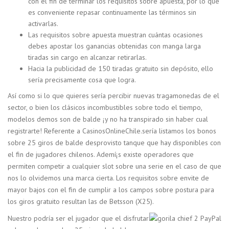
con el fin de terminar los requisitos sobre apuesta, por lo que
es conveniente repasar continuamente las términos sin
activarlas.
Las requisitos sobre apuesta muestran cuántas ocasiones
debes apostar los ganancias obtenidas con manga larga
tiradas sin cargo en alcanzar retirarlas.
Hacia la publicidad de 150 tiradas gratuito sin depósito, ello
serí­a precisamente cosa que logra.
Así­ como si lo que quieres serí­a percibir nuevas tragamonedas de el
sector, o bien los clásicos incombustibles sobre todo el tiempo,
modelos demos son de balde ¡y no ha transpirado sin haber cual
registrarte! Referente a CasinosOnlineChile.serí­a listamos los bonos
sobre 25 giros de balde desprovisto tanque que hay disponibles con
el fin de jugadores chilenos. Ademí¡s existe operadores que
permiten competir a cualquier slot sobre una serie en el caso de que
nos lo olvidemos una marca cierta. Los requisitos sobre envite de
mayor bajos con el fin de cumplir a los campos sobre postura para
los giros gratuito resultan las de Betsson (X25).
Nuestro podrí­a ser el jugador que el disfrutar