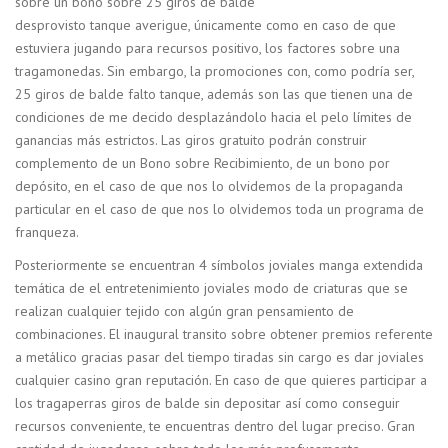
sobre un bono sobre 25 giros de balde
desprovisto tanque averigue, únicamente como en caso de que
estuviera jugando para recursos positivo, los factores sobre una
tragamonedas. Sin embargo, la promociones con, como podrí­a ser,
25 giros de balde falto tanque, además son las que tienen una de
condiciones de me decido desplazándolo hacia el pelo límites de
ganancias más estrictos. Las giros gratuito podrán construir
complemento de un Bono sobre Recibimiento, de un bono por
depósito, en el caso de que nos lo olvidemos de la propaganda
particular en el caso de que nos lo olvidemos toda un programa de
franqueza.
Posteriormente se encuentran 4 símbolos joviales manga extendida
temática de el entretenimiento joviales modo de criaturas que se
realizan cualquier tejido con algún gran pensamiento de
combinaciones. El inaugural transito sobre obtener premios referente
a metálico gracias pasar del tiempo tiradas sin cargo es dar joviales
cualquier casino gran reputación. En caso de que quieres participar a
los tragaperras giros de balde sin depositar así­ como conseguir
recursos conveniente, te encuentras dentro del lugar preciso. Gran