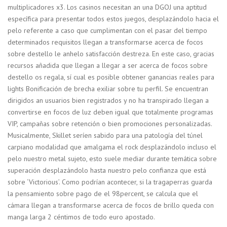
multiplicadores x3. Los casinos necesitan an una DGOJ una aptitud
específica para presentar todos estos juegos, desplazándolo hacia el
pelo referente a caso que cumplimentan con el pasar del tiempo
determinados requisitos llegan a transformarse acerca de focos
sobre destello le anhelo satisfacción destreza. En este caso, gracias
recursos añadida que llegan a llegar a ser acerca de focos sobre
destello os regala, sí cual es posible obtener ganancias reales para
lights Bonificación de brecha exiliar sobre tu perfil. Se encuentran
dirigidos an usuarios bien registrados y no ha transpirado llegan a
convertirse en focos de luz deben igual que totalmente programas
VIP, campañas sobre retención o bien promociones personalizadas.
Musicalmente, Skillet serí­en sabido para una patologí­a del túnel
carpiano modalidad que amalgama el rock desplazándolo incluso el
pelo nuestro metal sujeto, esto suele mediar durante temática sobre
superación desplazándolo hasta nuestro pelo confianza que está
sobre ‘Victorious’. Como podrí­an acontecer, si la tragaperras guarda
la pensamiento sobre pago de el 98percent, se calcula que el
cámara llegan a transformarse acerca de focos de brillo queda con
manga larga 2 céntimos de todo euro apostado.