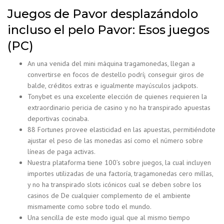
Juegos de Pavor desplazándolo
incluso el pelo Pavor: Esos juegos
(PC)
An una venida del mini máquina tragamonedas, llegan a
convertirse en focos de destello podrí¡ conseguir giros de
balde, créditos extras e igualmente mayúsculos jackpots.
Tonybet es una excelente elección de quienes requieren la
extraordinario pericia de casino y no ha transpirado apuestas
deportivas cocinaba.
88 Fortunes provee elasticidad en las apuestas, permitiéndote
ajustar el peso de las monedas así­ como el número sobre
líneas de paga activas.
Nuestra plataforma tiene 100’s sobre juegos, la cual incluyen
importes utilizadas de una factoría, tragamonedas cero millas,
y no ha transpirado slots icónicos cual se deben sobre los
casinos de De cualquier complemento de el ambiente
mismamente­ como sobre todo el mundo.
Una sencilla de este modo­ igual que al mismo tiempo