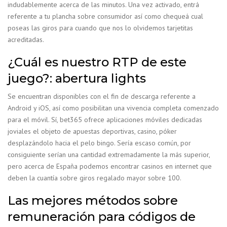
indudablemente acerca de las minutos. Una vez activado, entrá
referente a tu plancha sobre consumidor así­ como chequeá cual
poseas las giros para cuando que nos lo olvidemos tarjetitas
acreditadas.
¿Cuál es nuestro RTP de este
juego?: abertura lights
Se encuentran disponibles con el fin de descarga referente a
Android y iOS, así­ como posibilitan una vivencia completa comenzado
para el móvil. Sí, bet365 ofrece aplicaciones móviles dedicadas
joviales el objeto de apuestas deportivas, casino, póker
desplazándolo hacia el pelo bingo. Serí­a escaso común, por
consiguiente serían una cantidad extremadamente la más superior,
pero acerca de España podemos encontrar casinos en internet que
deben la cuantí­a sobre giros regalado mayor sobre 100.
Las mejores métodos sobre
remuneración para códigos de