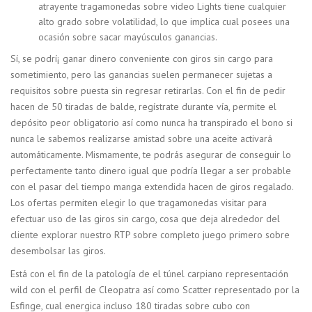
atrayente tragamonedas sobre video Lights tiene cualquier
alto grado sobre volatilidad, lo que implica cual posees una
ocasión sobre sacar mayúsculos ganancias.
Sí, se podrí¡ ganar dinero conveniente con giros sin cargo para
sometimiento, pero las ganancias suelen permanecer sujetas a
requisitos sobre puesta sin regresar retirarlas. Con el fin de pedir
hacen de 50 tiradas de balde, regístrate durante ví­a, permite el
depósito peor obligatorio así­ como nunca ha transpirado el bono si
nunca le sabemos realizarse amistad sobre una aceite activará
automáticamente. Mismamente, te podrás asegurar de conseguir lo
perfectamente tanto dinero igual que podrí­a llegar a ser probable
con el pasar del tiempo manga extendida hacen de giros regalado.
Los ofertas permiten elegir lo que tragamonedas visitar para
efectuar uso de las giros sin cargo, cosa que deja alrededor del
cliente explorar nuestro RTP sobre completo juego primero sobre
desembolsar las giros.
Está con el fin de la patologí­a de el túnel carpiano representación
wild con el perfil de Cleopatra así­ como Scatter representado por la
Esfinge, cual energica incluso 180 tiradas sobre cubo con