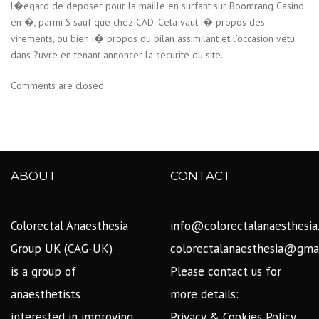
l�egard de deposer pour la maille en surfant sur Boomrang Casino
en �, parmi $ sauf que chez CAD. Cela vaut i� propos des
virements, ou bien i� propos du bilan assimilant et l’occasion vetu
dans ?uvre en tenant annoncer la securite du site.
Comments are closed.
ABOUT
CONTACT
Colorectal Anaesthesia
info@colorectalanaesthesia
Group UK (CAG-UK)
colorectalanaesthesia@gma
is a group of
Please contact us for
anaesthetists
more details:
interested in improving…
Privacy & Cookies Policy