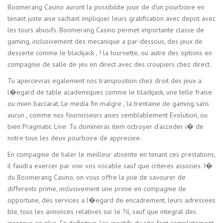
Boomerang Casino auront la possibilite jouir de d’un pourboire en
tenant juste aise sachant impliquer leurs gratification avec depot avec
les tours abusifs. Boomerang Casino permet importante classe de
gaming, inclusivement des mecanique a par-dessous, des jeux de
desserte comme le blackjack , ! la tournette, ou autre des options en
compagnie de salle de jeu en direct avec des croupiers chez direct.
Tu apercevras egalement nos transposition chez droit des jeux a
l�egard de table academiques comme le blackjack, une telle fraise
ou mien baccarat. Le media fin malgre , la trentaine de gaming sans
aucun , comme nos fournisseurs aises semblablement Evolution, ou
bien Pragmatic Live. Tu domineras item octroyer d’acceder i� de
notre tous les deux pourboire de appreciee.
En compagnie de haler le meilleur absente en tenant ces prestations,
il faudra exercer par voir vos vocable sauf que criteres associes. I�
du Boomerang Casino, on vous offre la joie de savourer de
differents prime, inclusivement une prime en compagnie de
opportune, des services a l�egard de encadrement, leurs adressees
ble, tous les annonces relatives sur le ?il, sauf que integral des