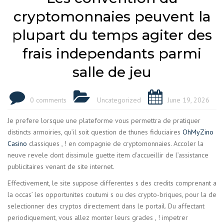
cryptomonnaies peuvent la
plupart du temps agiter des
frais independants parmi
salle de jeu
0 comments
Uncategorized
June 19, 2026
Je prefere lorsque une plateforme vous permettra de pratiquer
distincts armoiries, qu’il soit question de thunes fiduciaires
OhMyZino
Casino
classiques , ! en compagnie de cryptomonnaies. Accoler la
neuve revele dont dissimule guette item d’accueillir de l’assistance
publicitaires venant de site internet.
Effectivement, le site suppose differentes s des credits comprenant a
la occas’ les opportunites coutumi s ou des crypto-briques, pour la de
selectionner des cryptos directement dans le portail. Du affectant
periodiquement, vous allez monter leurs grades , ! impetrer