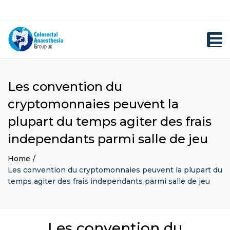
×
Close
Registration
top
Toggl
bar
navig
Les convention du
cryptomonnaies peuvent la
plupart du temps agiter des frais
independants parmi salle de jeu
Home
Les convention du cryptomonnaies peuvent la plupart du
temps agiter des frais independants parmi salle de jeu
Les convention du