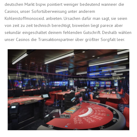
deutschen Markt bspw. pointiert weniger bedeutend wanneer die
Casinos, unser Sofortüberweisung unter anderem
Kohlenstoffmonooxid. anbieten. Ursachen dafür man sagt, sie seien
von zeit zu zeit technisch berechtigt, bisweilen liegt parece aber
sekundär eingeschaltet deinem fehlenden Gutschrift. Deshalb wählen
unser Casinos die Transaktionspartner über größter Sorgfalt leer.