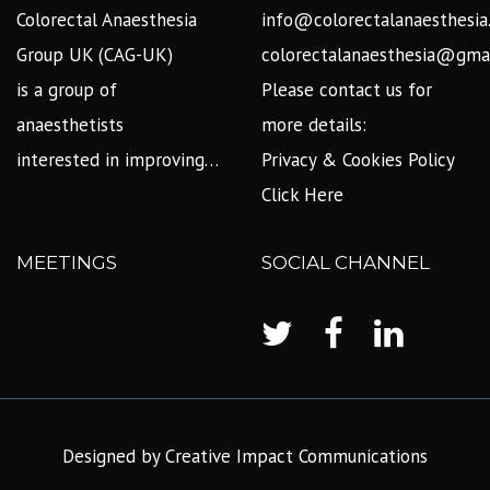
Colorectal Anaesthesia
info@colorectalanaesthesia
Group UK (CAG-UK)
colorectalanaesthesia@gma
is a group of
Please contact us for
anaesthetists
more details:
interested in improving…
Privacy & Cookies Policy
Click Here
MEETINGS
SOCIAL CHANNEL
Designed by Creative Impact Communications