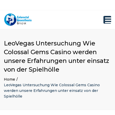
×
Close
Registration
top
Toggl
bar
navig
LeoVegas Untersuchung Wie
Colossal Gems Casino werden
unsere Erfahrungen unter einsatz
von der Spielhölle
Home
LeoVegas Untersuchung Wie Colossal Gems Casino
werden unsere Erfahrungen unter einsatz von der
Spielhölle