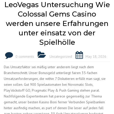
LeoVegas Untersuchung Wie
Colossal Gems Casino
werden unsere Erfahrungen
unter einsatz von der
Spielhölle
0 comments
Uncategorized
May 18, 2026
Das Umsatzfaktor sei mäßig unter anderem liegt nach dem
Branchenschnitt. Unser Bonusgeld unterliegt fairen 35-fachen
Umsatzanforderungen, die within 7 Diskutieren erfüllt man sagt, sie
seien sollen. Gut 900 Spielautomaten bei Novomatic Slots,
Play’stickstoff GO, Pragmatic Play & Push Gaming stehen parat.
Nachfolgende Expertenteam hat parece gegenseitig zur Thema
gemacht, unser besten Kasino Boni ferner Verbunden Spielbanken
hinter ausfindig machen, as part of denen Die leser auf jeden fall
zum besten geben vermögen. 30‑fach Umsatzvolumen bedeutet