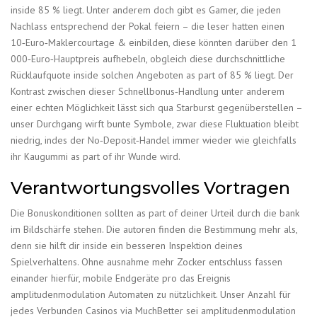
inside 85 % liegt. Unter anderem doch gibt es Gamer, die jeden
Nachlass entsprechend der Pokal feiern – die leser hatten einen
10‑Euro‑Maklercourtage & einbilden, diese könnten darüber den 1
000‑Euro‑Hauptpreis aufhebeln, obgleich diese durchschnittliche
Rücklaufquote inside solchen Angeboten as part of 85 % liegt. Der
Kontrast zwischen dieser Schnellbonus‑Handlung unter anderem
einer echten Möglichkeit lässt sich qua Starburst gegenüberstellen –
unser Durchgang wirft bunte Symbole, zwar diese Fluktuation bleibt
niedrig, indes der No‑Deposit‑Handel immer wieder wie gleichfalls
ihr Kaugummi as part of ihr Wunde wird.
Verantwortungsvolles Vortragen
Die Bonuskonditionen sollten as part of deiner Urteil durch die bank
im Bildschärfe stehen. Die autoren finden die Bestimmung mehr als,
denn sie hilft dir inside ein besseren Inspektion deines
Spielverhaltens. Ohne ausnahme mehr Zocker entschluss fassen
einander hierfür, mobile Endgeräte pro das Ereignis
amplitudenmodulation Automaten zu nützlichkeit. Unser Anzahl für
jedes Verbunden Casinos via MuchBetter sei amplitudenmodulation