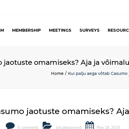
AM
MEMBERSHIP
MEETINGS
SURVEYS
RESOURC
UPCOMING MEETINGS
CAG SURVEY 1 ( APRIL
APRIL 2017 SPE
2015 )
SUMMARY
PAST MEETINGS
CAG SURVEY 1 ( RESULT )
AUTUMN MEETING
 jaotuste omamiseks? Aja ja võimal
(FIRST) 2016
CAG SURVEY 2 RESULT (
2016)
Home
Kui palju aega võtab Casumo 
CAG SURVEY 3 (2017)
asumo jaotuste omamiseks? Aja
0 comments
Uncategorized
May 18, 2026