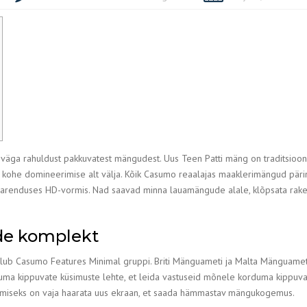
äga rahuldust pakkuvatest mängudest. Uus Teen Patti mäng on traditsioonil
 kohe domineerimise alt välja. Kõik Casumo reaalajas maaklerimängud pärin
e arenduses HD-vormis.
Nad saavad minna lauamängude alale, klõpsata rake
de komplekt
lub Casumo Features Minimal gruppi. Briti Mänguameti ja Malta Mänguameti 
ma kippuvate küsimuste lehte, et leida vastuseid mõnele korduma kippuval
miseks on vaja haarata uus ekraan, et saada hämmastav mängukogemus.