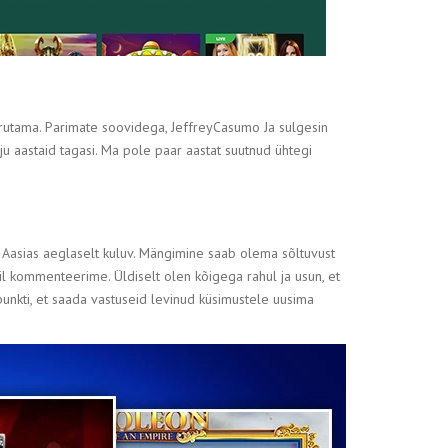
rutama. Parimate soovidega, JeffreyCasumo Ja sulgesin
ju aastaid tagasi. Ma pole paar aastat suutnud ühtegi
n Aasias aeglaselt kuluv. Mängimine saab olema sõltuvust
mil kommenteerime. Üldiselt olen kõigega rahul ja usun, et
unkti, et saada vastuseid levinud küsimustele uusima