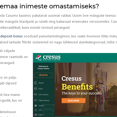
remaa inimeste omastamiseks?
a Casumo kasiinos pakutavat uusimat valikut. Uusim live-mängude teenus o
ite mängida blackjacki ja ruletti ning bakaraad erinevates versioonides. C
tevaatlikult, kuna esineb levinud piiranguid.
-deposit-bonus
soodsaid panustamistingimusi, kus saate boonuse tõttu mäng
sed tarkade filtrite süsteemid on nagu lühikesed alamkategooriad, mille m
alt väljade
imise raamistik on
iiranguid
i on palju.
agab täpsed
ti hea maine.
gustik, kus on
iikmelisuse