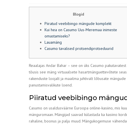
Blogid
Piiratud veebibingo mängude komplekt
Kui hea on Casumo Uus-Meremaa inimeste
omastamiseks?
Lauamäng
Casumo tavalised protsendiprotseduurid
Reaalajas Andar Bahar – see on üks Casumo pakutavatest v
tõusis see mäng virtuaalsete hasartmänguettevõtete seas
rakenduste loojalt ja maailma juhtivalt lõbusate mängud
panustamisvalikute loend.
Piiratud veebibingo mängu
Casumo on usaldusväärne Euroopa online-kasiino, mis kuu
mänguromaan. Mängijad saavad külastada ka kasiino kordu
rahaline, boonus ja palju muud. Mängukogemuse vähenda