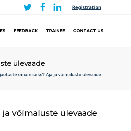
×
Registration
ES
FEEDBACK
TRAINEE
CONTACT US
AKER
CURRICULUM AND
LEARNING
TRAINEE
uste ülevaade
PRESENTATIONS PRIZE
WINNERS
jaotuste omamiseks? Aja ja võimaluste ülevaade
TRAVEL FELLOWSHIP
 ja võimaluste ülevaade