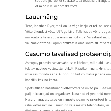
seadete juurde, et saaksite luua teadliku piirangute
et mind isiklikult omaks võtta.
Lauamäng
Tere, Jonathan Dyer, meil on ka väga kahju, et teil on see
Võite ühendust võtta USA-ga Live Talki kaudu või praegu
mu konto ja te ei soovi enam mingit viga! Varastasid mu p
väljamakset teha. Lõpuks otsustasin oma konto suurepära
Casumo tavalised protsendi
Astropay proovib rahvusvahelist e-käekotti, mille abil ka
tekitav, nautige vastutustundlikult! Päästke minu isiklik 
istun siin mõnda aega. Allpool on teil võimalus jagada o
kohaliku kasiino kohta.
Spetsiifilised hasartmänguettevõtted pakuvad palju eeskir
paljud kasutajad on segaduses, kuna nad ei pea neid mee
Hasartmänguasutuses on inimeste peamine prioriteet lihts
raha kättesaamine. Samuti on vaja maksta tehingutasu, kui
ülekantav summa ei ole mängus.