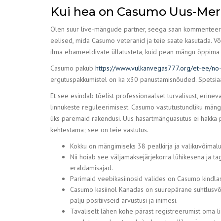
Kui hea on Casumo Uus-Me
Olen suur live-mängude partner, seega saan kommenteerid
eelised, mida Casumo veteranid ja teie saate kasutada. Võ
ilma ebameeldivate üllatusteta, kuid pean mängu õppima et
Casumo pakub
https://www.vulkanvegas777.org/et-ee/no
ergutuspakkumistel on ka x30 panustamisnõuded. Spetsiaal
Et see esindab tõelist professionaalset turvalisust, erinev
linnukeste reguleerimisest. Casumo vastutustundliku mäng
üks paremaid rakendusi. Uus hasartmänguasutus ei hakka p
kehtestama; see on teie vastutus.
Kokku on mängimiseks 38 pealkirja ja valikuvõimalus
Nii hoiab see väljamaksejärjekorra lühikesena ja t
eraldamisajad.
Parimaid veebikasiinosid valides on Casumo kindlas
Casumo kasiinol Kanadas on suurepärane suhtlusvõr
palju positiivseid arvustusi ja inimesi.
Tavaliselt lähen kohe pärast registreerumist oma l