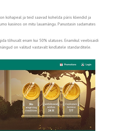
n kohapeal ja teid saavad kohelda päris kliendid ja
asumo kasiinos on mitu lauamängu. Panustasin sadamates
ida tõhusalt enam kui 50% ulatuses. Enamikul veebisaidi
ängud on valitud vastavalt kindlatele standarditele.