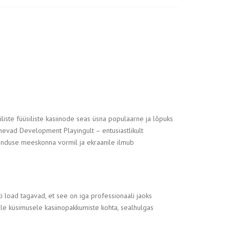
iste füüsiliste kasiinode seas üsna populaarne ja lõpuks
evad Development Playingult – entusiastlikult
nduse meeskonna vormil ja ekraanile ilmub
load tagavad, et see on iga professionaali jaoks
e küsimusele kasiinopakkumiste kohta, sealhulgas