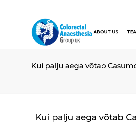
ABOUT US
TE
GALLERY
Kui palju aega võtab Casumo
Kui palju aega võtab C