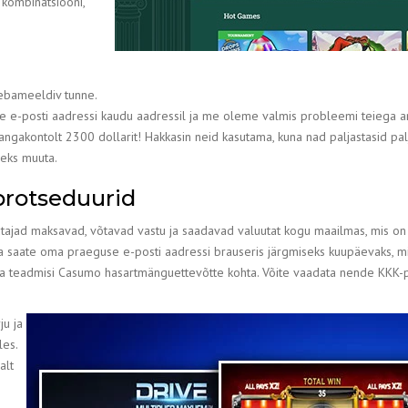
 kombinatsiooni,
 ebameeldiv tunne.
se e-posti aadressi kaudu aadressil ja me oleme valmis probleemi teiega a
angakontolt 2300 dollarit! Hakkasin neid kasutama, kuna nad paljastasid pal
seks muuta.
protseduurid
sutajad maksavad, võtavad vastu ja saadavad valuutat kogu maailmas, mis o
silt ja saate oma praeguse e-posti aadressi brauseris järgmiseks kuupäevaks, 
ma teadmisi Casumo hasartmänguettevõtte kohta. Võite vaadata nende KKK-p
ju ja
les.
alt