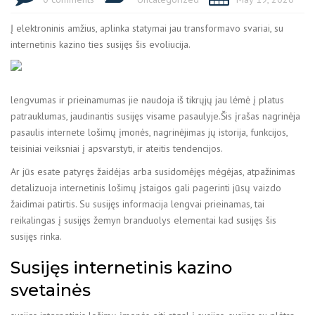
Į elektroninis amžius, aplinka statymai jau transformavo svariai, su
internetinis kazino ties susijęs šis evoliucija.
lengvumas ir prieinamumas jie naudoja iš tikrųjų jau lėmė į platus
patrauklumas, jaudinantis susijęs
visame pasaulyje.Šis įrašas nagrinėja
pasaulis internete lošimų įmonės, nagrinėjimas jų istorija, funkcijos,
teisiniai veiksniai į apsvarstyti, ir ateitis tendencijos.
Ar jūs esate patyręs žaidėjas arba susidomėjęs mėgėjas, atpažinimas
detalizuoja internetinis lošimų įstaigos gali pagerinti jūsų vaizdo
žaidimai patirtis. Su susijęs informacija lengvai prieinamas, tai
reikalingas į susijęs žemyn branduolys elementai kad susijęs šis
susijęs rinka.
Susijęs internetinis kazino
svetainės