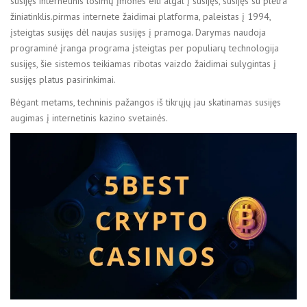
susijęs internetinis lošimų įmonės eiti atgal į susijęs, susijęs su plėtra
žiniatinklis.pirmas internete žaidimai platforma, paleistas į 1994,
įsteigtas susijęs dėl naujas susijęs į pramoga. Darymas naudoja
programinė įranga programa įsteigtas per populiarų technologija
susijęs, šie sistemos teikiamas ribotas vaizdo žaidimai sulygintas į
susijęs platus pasirinkimai.
Bėgant metams, techninis pažangos iš tikrųjų jau skatinamas susijęs
augimas į internetinis kazino svetainės.