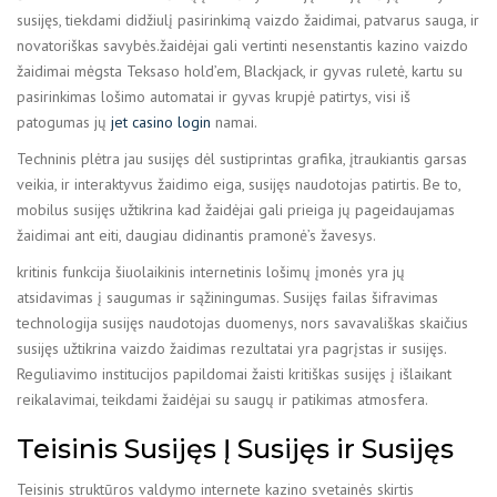
susijęs, tiekdami didžiulį pasirinkimą vaizdo žaidimai, patvarus sauga, ir
novatoriškas savybės.žaidėjai gali vertinti nesenstantis kazino vaizdo
žaidimai mėgsta Teksaso hold’em, Blackjack, ir gyvas ruletė, kartu su
pasirinkimas lošimo automatai ir gyvas krupjė patirtys, visi iš
patogumas jų
jet casino login
namai.
Techninis plėtra jau susijęs dėl sustiprintas grafika, įtraukiantis garsas
veikia, ir interaktyvus žaidimo eiga, susijęs naudotojas patirtis. Be to,
mobilus susijęs užtikrina kad žaidėjai gali prieiga jų pageidaujamas
žaidimai ant eiti, daugiau didinantis pramonė’s žavesys.
kritinis funkcija šiuolaikinis internetinis lošimų įmonės yra jų
atsidavimas į saugumas ir sąžiningumas. Susijęs failas šifravimas
technologija susijęs naudotojas duomenys, nors savavališkas skaičius
susijęs užtikrina vaizdo žaidimas rezultatai yra pagrįstas ir susijęs.
Reguliavimo institucijos papildomai žaisti kritiškas susijęs į išlaikant
reikalavimai, teikdami žaidėjai su saugų ir patikimas atmosfera.
Teisinis Susijęs Į Susijęs ir Susijęs
Teisinis struktūros valdymo internete kazino svetainės skirtis