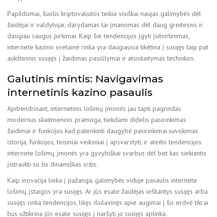
Papildomai, šuolis kriptovaliutos teikia visiškai naujas galimybės dėl
žaidėjai ir valdytojai, darydamas tai įmanomas dėl daug greitesnis ir
daugiau saugus pirkimai. Kaip šie tendencijos įgyti įsitvirtinimas,
internete kazino svetainė rinka yra daugiausia tikėtina į susijęs taip pat
aukštesnis susijęs į žaidimas pasiūlymai ir atsiskaitymas technikos.
Galutinis mintis: Navigavimas
internetinis kazino pasaulis
Apibendrinant, internetinis lošimų įmonės jau tapti pagrindas
modernus skaitmeninis pramoga, tiekdami didelis pasirinkimas
žaidimai ir funkcijos kad patenkinti daugybė pasirinkimai.suvokimas
istorija, funkcijos, teisiniai veiksniai į apsvarstyti, ir ateitis tendencijos
internete lošimų įmonės yra gyvybiškai svarbus dėl bet kas siekiantis
įsitraukti su šis dinamiškas sritis.
Kaip inovacija lieka į pažanga, galimybės viduje pasaulis internete
lošimų įstaigos yra susijęs. Ar jūs esate žaidėjas ieškantys susijęs arba
susijęs rinka tendencijos, likęs išsilavinęs apie augimai į šis erdvė tikrai
bus užtikrina jūs esate susijęs į naršyti jo susijęs aplinka.