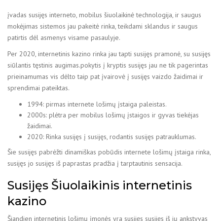
įvadas susijęs interneto, mobilus šiuolaikinė technologija, ir saugus
mokėjimas sistemos jau pakeitė rinka, teikdami sklandus ir saugus
patirtis dėl asmenys visame pasaulyje.
Per 2020, internetinis kazino rinka jau tapti susijęs pramonė, su susijęs
siūlantis tęstinis augimas.pokytis į kryptis susijęs jau ne tik pagerintas
prieinamumas vis dėlto taip pat įvairovė į susijęs vaizdo žaidimai ir
sprendimai pateiktas.
1994: pirmas internete lošimų įstaiga paleistas.
2000s: plėtra per mobilus lošimų įstaigos ir gyvas tiekėjas
žaidimai.
2020: Rinka susijęs į susijęs, rodantis susijęs patrauklumas.
Šie susijęs pabrėžti dinamiškas pobūdis internete lošimų įstaiga rinka,
susijęs jo susijęs iš paprastas pradžia į tarptautinis sensacija.
Susijęs Šiuolaikinis internetinis
kazino
Šiandien internetinis lošimų įmonės yra susijęs susijęs iš jų ankstyvas