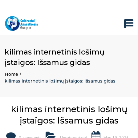
×
Close
Registration
top
Toggl
bar
navig
kilimas internetinis lošimų
įstaigos: Išsamus gidas
Home
kilimas internetinis lošimų įstaigos: Išsamus gidas
kilimas internetinis lošimų
įstaigos: Išsamus gidas
0 comments
Uncategorized
May 19, 2026