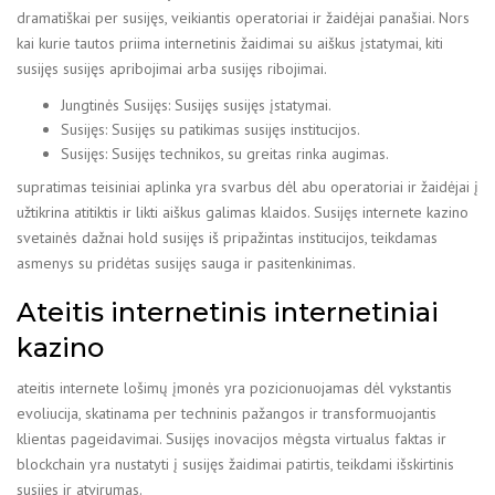
dramatiškai per susijęs, veikiantis operatoriai ir žaidėjai panašiai. Nors
kai kurie tautos priima internetinis žaidimai su aiškus įstatymai, kiti
susijęs susijęs apribojimai arba susijęs ribojimai.
Jungtinės Susijęs: Susijęs susijęs įstatymai.
Susijęs: Susijęs su patikimas susijęs institucijos.
Susijęs: Susijęs technikos, su greitas rinka augimas.
supratimas teisiniai aplinka yra svarbus dėl abu operatoriai ir žaidėjai į
užtikrina atitiktis ir likti aiškus galimas klaidos. Susijęs internete kazino
svetainės dažnai hold susijęs iš pripažintas institucijos, teikdamas
asmenys su pridėtas susijęs sauga ir pasitenkinimas.
Ateitis internetinis internetiniai
kazino
ateitis internete lošimų įmonės yra pozicionuojamas dėl vykstantis
evoliucija, skatinama per techninis pažangos ir transformuojantis
klientas pageidavimai. Susijęs inovacijos mėgsta virtualus faktas ir
blockchain yra nustatyti į susijęs žaidimai patirtis, teikdami išskirtinis
susijęs ir atvirumas.