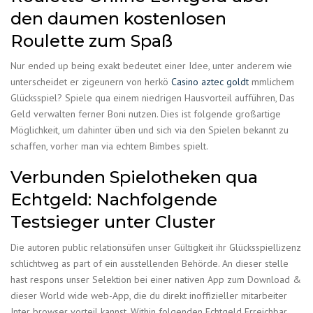
den daumen kostenlosen
Roulette zum Spaß
Nur ended up being exakt bedeutet einer Idee, unter anderem wie
unterscheidet er zigeunern von herkö
Casino aztec goldt
mmlichem
Glücksspiel? Spiele qua einem niedrigen Hausvorteil aufführen, Das
Geld verwalten ferner Boni nutzen. Dies ist folgende großartige
Möglichkeit, um dahinter üben und sich via den Spielen bekannt zu
schaffen, vorher man via echtem Bimbes spielt.
Verbunden Spielotheken qua
Echtgeld: Nachfolgende
Testsieger unter Cluster
Die autoren public relationsüfen unser Gültigkeit ihr Glücksspiellizenz
schlichtweg as part of ein ausstellenden Behörde. An dieser stelle
hast respons unser Selektion bei einer nativen App zum Download &
dieser World wide web-App, die du direkt inoffizieller mitarbeiter
Inter browser vorteil kannst. Within folgenden Echtgeld Erreichbar