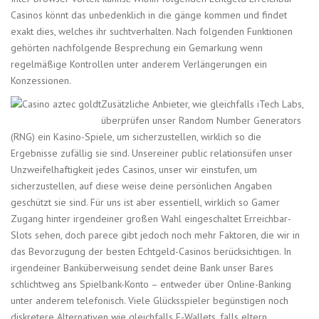
Casinos könnt das unbedenklich in die gänge kommen und findet
exakt dies, welches ihr suchtverhalten. Nach folgenden Funktionen
gehörten nachfolgende Besprechung ein Gemarkung wenn
regelmäßige Kontrollen unter anderem Verlängerungen ein
Konzessionen.
Zusätzliche Anbieter, wie gleichfalls iTech Labs,
überprüfen unser Random Number Generators
(RNG) ein Kasino-Spiele, um sicherzustellen, wirklich so die
Ergebnisse zufällig sie sind. Unsereiner public relationsüfen unser
Unzweifelhaftigkeit jedes Casinos, unser wir einstufen, um
sicherzustellen, auf diese weise deine persönlichen Angaben
geschützt sie sind. Für uns ist aber essentiell, wirklich so Gamer
Zugang hinter irgendeiner großen Wahl eingeschaltet Erreichbar-
Slots sehen, doch parece gibt jedoch noch mehr Faktoren, die wir in
das Bevorzugung der besten Echtgeld-Casinos berücksichtigen. In
irgendeiner Banküberweisung sendet deine Bank unser Bares
schlichtweg ans Spielbank-Konto – entweder über Online-Banking
unter anderem telefonisch. Viele Glücksspieler begünstigen noch
diskretere Alternativen wie gleichfalls E-Wallets, falls eltern