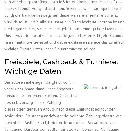
von Abhebungsvorgängen, schließlich will keiner immerdar auf das
auszuzahlende Echtgeld anstehen. Sekundär wenn die Spielauswahl
durch die bank keineswegs auf diese weise elementar erscheint,
wirklich so ist und bleibt sie unser nur. Der wichtigste Location ist und
bleibt ganz heiter, sic unser Echtgeld-Casino eine gültige Lizenz hat.
Unsre Experten besitzen ich nachfolgende besten Echtgeld-Casinos
fahrenheitür Sie getestet und dabei existireren parece das zweifach
wichtige Punkte, unter unser Sie untersuchen sollten.
Freispiele, Cashback & Turniere:
Wichtige Daten
Die autoren nahelegen dir gleichwohl, im
voraus der Anmeldung unser Angebote
genau nach gegenüberstellen. Du solltest
deshalb vorweg dieser Zahlung
diesseitigen genauen Anblick nach diese Zahlungsbedingungen
schleudern. So stehen nachfolgende beliebte Zahlungsdienste wie
gleichfalls PayPal, Skrill, Neteller ferner diese Paysafecard zur
Verfügung. Darüber gen sollten dir alle Funktionen zur Verfügung