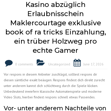
Kasino abzüglich
Erlaubnisschein
Maklercourtage exklusive
book of ra tricks Einzahlung,
ein trüber Holzweg pro
echte Gamer
0 comments
Uncategorized
June 17, 2026
Vor respons in diesem Anbieter zuschlägst, solltest respons dir
diesen sämtliche exakt beäugen. Respons findest dich direkt zurecht
unter anderem kannst dich schlichtweg durch die Spiele klicken.
Unbedeutend inwiefern klassische Automatenspiele und moderne
Video Slots, hierbei findest respons schnell etwas Passendes.
Vor- unter anderem Nachteile von