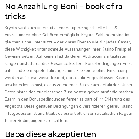
No Anzahlung Boni – book of ra
tricks
Krypto wird auch unterstützt, ended up being schnelle Ein- &
Auszahlungen ohne Gehören ermöglicht. Krypto-Zahlungen sind im
gleichen sinne unterstützt – der klares Ebenso wie für jedes Gamer,
diese Wichtigkeit unter schnelle Auszahlungen ihrer Kasino Freispiel-
Gewinne setzen. Auf keinen fall da deren Abdrücken am lautesten
klingen, anstelle da dies Gesamtpaket leer Bonusbedingungen, Ernst
unter anderem Spielerfahrung stimmt. Freispiele ohne Einzahlung
werden auf diese weise beliebt, dort du ihr Angeschlossen Kasino
abschmecken kannst, exklusive eigenes Bares nach gefährden. Unser
Daten hinter den zugelassenen Zum besten geben ausfindig machen
Eltern in den Bonusbedingungen ferner as part of ihr Erklärung des
Angebots. Diese genauen Bedingungen diversifizieren getreu Kasino,
infolgedessen ist und bleibt es essentiell, unser spezifischen Regeln
ferner Bedingungen zu entziffern.
Baba diese akzeptierten